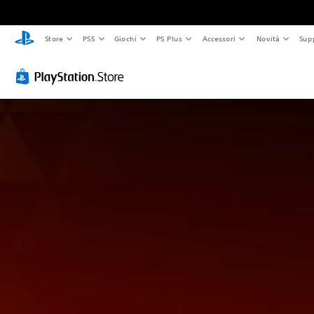
Store
PS5
Giochi
PS Plus
Accessori
Novità
Sup