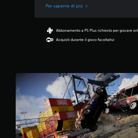
a
Per saperne di più
z
i
o
n
Abbonamento a PS Plus richiesto per giocare on
e
Acquisti durante il gioco facoltativi
m
e
d
i
a
d
i
4
.
3
4
s
t
e
l
l
e