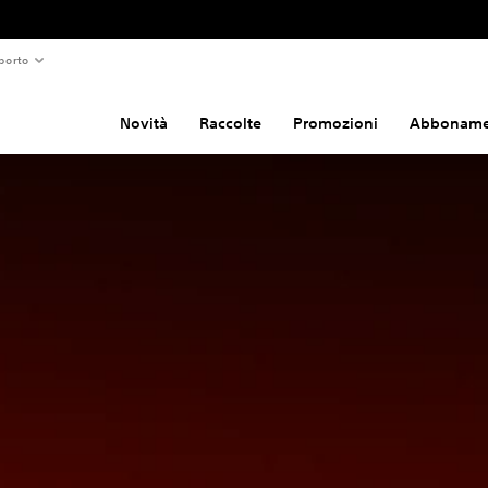
porto
Novità
Raccolte
Promozioni
Abboname