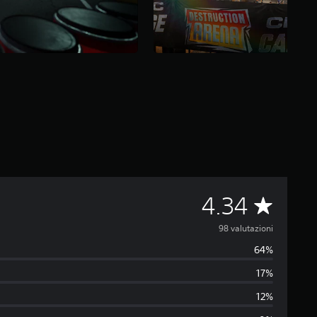
V
4.34
a
98 valutazioni
64%
l
17%
u
12%