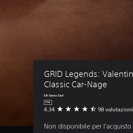
GRID Legends: Valentin
Classic Car-Nage
EA Swiss Sarl
PS4
4.34
98 valutazioni
V
a
l
Non disponibile per l'acquisto
u
t