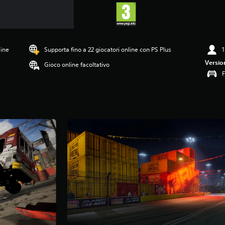
line
Supporta fino a 22 giocatori online con PS Plus
1
Versio
Gioco online facoltativo
F