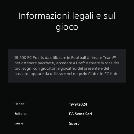
n
e
q
n
Informazioni legali e sul
u
z
a
a
gioco
l
t
s
e
i
n
a
e
s
r
i
e
18.500 FC Points da utilizzare in Football Ultimate Team™
m
p
per ottenere pacchetti, accedere a Draft e creare la rosa dei
o
r
tuoi sogni con giocatori e giocatrici del presente e del
m
e
passato, oppure da utilizzare nel negozio Club e in FC Hub.
e
m
n
u
t
t
o
i
.
i
t
Uscita:
19/9/2024
a
M
s
Editore:
EA Swiss Sarl
o
t
d
Generi:
Sport
i
a
.
l