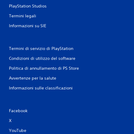
c
r
PlayStation Studios
a
i
r
v
Termini legali
e
o
e
d
Informazioni su SIE
s
i
p
c
o
o
s
n
Termini di servizio di PlayStation
t
s
a
e
Condizioni di utilizzo del software
r
g
t
u
Politica di annullamento di PS Store
i
e
t
n
Avvertenze per la salute
r
z
a
e
Informazioni sulle classificazioni
i
p
m
e
e
r
n
f
Facebook
u
a
s
r
X
e
e
YouTube
n
p