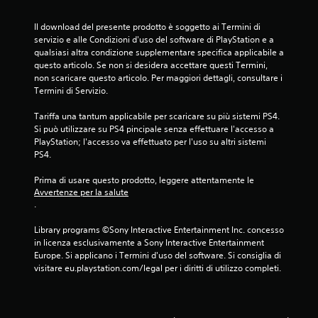
i
G
Il download del presente prodotto è soggetto ai Termini di 
t
i
servizio e alle Condizioni d'uso del software di PlayStation e a 
à
o
qualsiasi altra condizione supplementare specifica applicabile a 
e
c
questo articolo. Se non si desidera accettare questi Termini, 
s
non scaricare questo articolo. Per maggiori dettagli, consultare i 
a
e
Termini di Servizio.
b
r
i
c
Tariffa una tantum applicabile per scaricare su più sistemi PS4. 
l
i
Si può utilizzare su PS4 pincipale senza effettuare l'accesso a 
e
t
PlayStation; l'accesso va effettuato per l'uso su altri sistemi 
s
PS4.
a
e
z
n
Prima di usare questo prodotto, leggere attentamente le 
i
z
Avvertenze per la salute
o
.
a
n
p
e
Library programs ©Sony Interactive Entertainment Inc. concesso 
r
in licenza esclusivamente a Sony Interactive Entertainment 
P
e
Europe. Si applicano i Termini d'uso del software. Si consiglia di 
u
s
visitare eu.playstation.com/legal per i diritti di utilizzo completi.
o
s
i
i
a
o
c