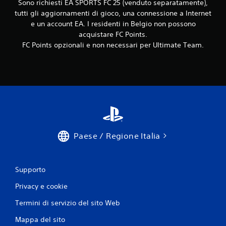
n
c
Sono richiesti EA SPORTS FC 25 (venduto separatamente),
e
i
tutti gli aggiornamenti di gioco, una connessione a Internet
d
r
e un account EA. I residenti in Belgio non possono
e
a
acquistare FC Points.
r
p
FC Points opzionali e non necessari per Ultimate Team.
e
i
a
d
u
e
n
d
a
e
m
b
i
i
t
e
a
n
s
Paese / Regione Italia
t
t
e
i
d
P
i
Supporto
u
g
o
i
Privacy e cookie
i
o
g
c
Termini di servizio del sito Web
i
o
Mappa del sito
o
p