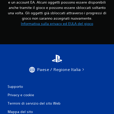
e un account EA. Alcuni oggetti possono essere disponibili
g
z
anche tramite il gioco e possono essere sbloccati soltanto
a
i
c
una volta. Gli oggetti già sbloccati attraverso i progressi di
o
h
gioco non saranno assegnati nuovamente.
c
e
o
Informativa sulla privacy ed EULA del gioco
s
P
i
u
a
o
a
i
t
m
t
e
i
t
v
t
a
e
t
Paese / Regione Italia
r
a
e
l
i
a
n
r
Supporto
p
e
a
Privacy e cookie
s
u
i
s
Termini di servizio del sito Web
s
a
t
Mappa del sito
i
e