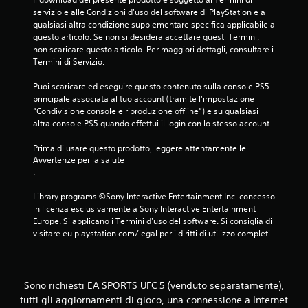
t
n
o
servizio e alle Condizioni d'uso del software di PlayStation e a 
o
z
r
qualsiasi altra condizione supplementare specifica applicabile a 
e
a
n
questo articolo. Se non si desidera accettare questi Termini, 
p
d
o
non scaricare questo articolo. Per maggiori dettagli, consultare i 
e
a
a
Termini di Servizio.
r
t
t
f
e
t
Puoi scaricare ed eseguire questo contenuto sulla console PS5 
a
.
principale associata al tuo account (tramite l'impostazione 
i
r
“Condivisione console e riproduzione offline”) e su qualsiasi 
v
e
altra console PS5 quando effettui il login con lo stesso account.
o
p
r
P
Prima di usare questo prodotto, leggere attentamente le 
a
u
Avvertenze per la salute
t
o
.
i
i
c
g
Library programs ©Sony Interactive Entertainment Inc. concesso 
a
i
in licenza esclusivamente a Sony Interactive Entertainment 
.
o
Europe. Si applicano i Termini d'uso del software. Si consiglia di 
c
visitare eu.playstation.com/legal per i diritti di utilizzo completi.
a
P
r
a
e
u
s
Sono richiesti EA SPORTS UFC 5 (venduto separatamente),
s
e
tutti gli aggiornamenti di gioco, una connessione a Internet
a
n