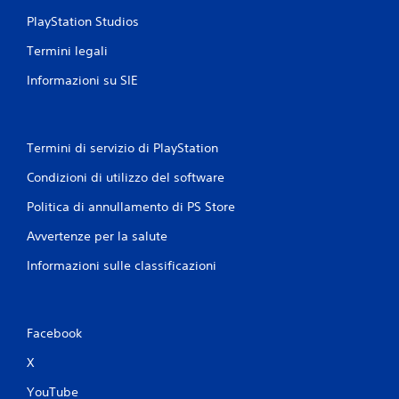
l
n
PlayStation Studios
g
z
i
a
Termini legali
o
a
c
d
Informazioni su SIE
o
a
i
t
n
t
q
i
Termini di servizio di PlayStation
u
v
a
a
Condizioni di utilizzo del software
l
n
s
e
Politica di annullamento di PS Store
i
i
a
Avvertenze per la salute
g
s
r
Informazioni sulle classificazioni
i
i
m
l
o
l
m
e
e
Facebook
t
n
t
X
t
i
o
.
YouTube
d