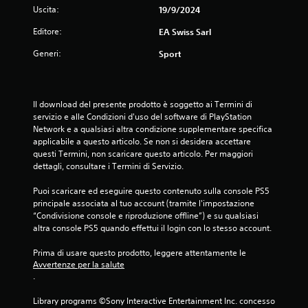
n
Uscita:
19/9/2024
e
q
n
Editore:
EA Swiss Sarl
u
z
a
a
Generi:
Sport
l
t
s
e
i
n
a
e
Il download del presente prodotto è soggetto ai Termini di 
s
r
servizio e alle Condizioni d'uso del software di PlayStation 
i
e
Network e a qualsiasi altra condizione supplementare specifica 
m
p
applicabile a questo articolo. Se non si desidera accettare 
o
r
questi Termini, non scaricare questo articolo. Per maggiori 
m
e
dettagli, consultare i Termini di Servizio.
e
m
n
u
Puoi scaricare ed eseguire questo contenuto sulla console PS5 
t
t
principale associata al tuo account (tramite l'impostazione 
o
i
“Condivisione console e riproduzione offline”) e su qualsiasi 
.
i
altra console PS5 quando effettui il login con lo stesso account.
t
a
M
Prima di usare questo prodotto, leggere attentamente le 
s
Avvertenze per la salute
o
t
.
d
i
a
.
Library programs ©Sony Interactive Entertainment Inc. concesso 
l