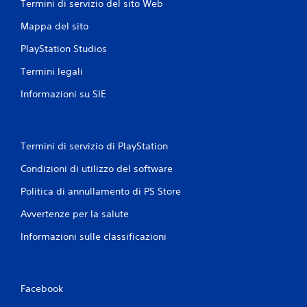
n
c
Termini di servizio del sito Web
e
i
Mappa del sito
d
r
e
a
PlayStation Studios
r
p
e
i
Termini legali
a
d
u
Informazioni su SIE
e
n
d
a
e
m
b
i
Termini di servizio di PlayStation
i
t
e
a
Condizioni di utilizzo del software
n
s
t
Politica di annullamento di PS Store
t
e
i
d
Avvertenze per la salute
P
i
Informazioni sulle classificazioni
u
g
o
i
i
o
g
c
i
o
Facebook
o
p