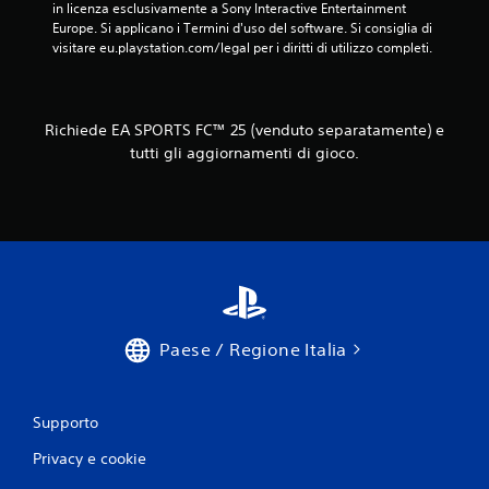
in licenza esclusivamente a Sony Interactive Entertainment 
i
Europe. Si applicano i Termini d'uso del software. Si consiglia di 
G
t
visitare eu.playstation.com/legal per i diritti di utilizzo completi.
i
à
o
e
c
s
a
e
Richiede EA SPORTS FC™ 25 (venduto separatamente) e
b
r
tutti gli aggiornamenti di gioco.
i
c
l
i
e
t
s
a
e
z
n
i
z
o
a
n
p
e
Paese / Regione Italia
r
P
e
u
s
o
Supporto
s
i
i
a
Privacy e cookie
o
c