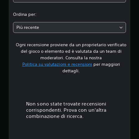
d
l
c
l
o
e
h
'
p
i
e
u
Ordina per:
L
p
r
s
e
u
a
i
c
c
r
Più recente
c
i
h
e
d
h
t
a
p
i
a
t
u
Ogni recensione proviene da un proprietario verificato
i
e
a
v
o
del gioco o elemento ed è valutata da un team di
d
u
o
i
4
moderatori. Consulta la nostra
o
d
c
u
n
Politica su valutazioni e recensioni
per maggiori
i
a
s
.
o
o
dettagli.
l
a
l
i
i
r
2
a
n
p
e
r
m
o
l
6
i
o
s
e
s
d
s
o
s
p
Non sono state trovate recensioni
o
o
p
o
c
corrispondenti. Prova con un'altra
n
z
t
s
h
combinazione di ricerca.
o
i
t
e
e
o
a
e
t
s
n
a
i
s
i
p
s
e
d