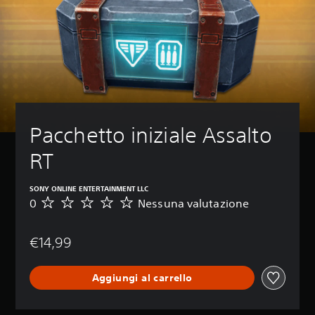
Pacchetto iniziale Assalto 
RT
SONY ONLINE ENTERTAINMENT LLC
0
Nessuna valutazione
N
e
s
€14,99
s
u
n
Aggiungi al carrello
a
v
a