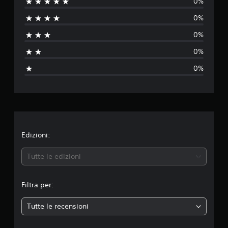
0%
s
0%
s
0%
u
0%
n
0%
a
v
a
l
Edizioni:
u
Tutte le edizioni
t
Filtra per:
a
Tutte le recensioni
z