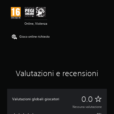
l
u
t
a
z
Online, Violenza
i
o
n
Gioco online richiesto
e
Valutazioni e recensioni
N
0.0
Valutazioni globali giocatori
e
Nessuna valutazione