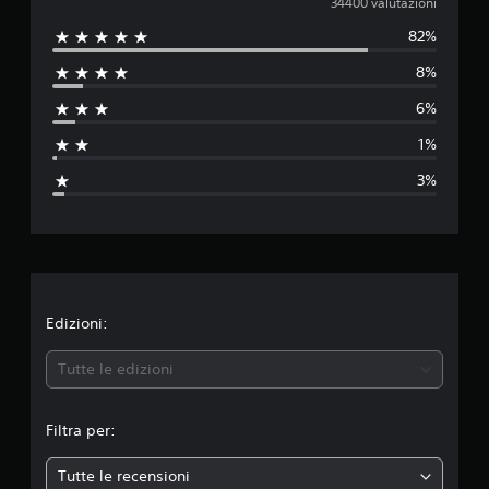
a
34400 valutazioni
82%
l
8%
u
6%
t
1%
a
3%
z
i
o
n
Edizioni:
e
Tutte le edizioni
m
Filtra per:
e
Tutte le recensioni