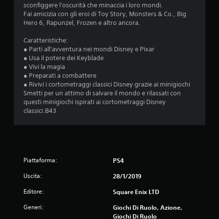
sconfiggere l'oscurità che minaccia i loro mondi.
i
Fai amicizia con gli eroi di Toy Story, Monsters & Co., Big
Hero 6, Rapunzel, Frozen e altro ancora.
o
Caratteristiche:
n
● Parti all'avventura nei mondi Disney e Pixar
● Usa il potere dei Keyblade
i
● Vivi la magia
● Preparati a combattere
● Rivivi i cortometraggi classici Disney grazie ai minigiochi
Smetti per un attimo di salvare il mondo e rilassati con
questi minigiochi ispirati ai cortometraggi Disney
classici.B43
Piattaforma:
PS4
Uscita:
28/1/2019
Editore:
Square Enix LTD
Generi:
Giochi Di Ruolo, Azione,
Giochi Di Ruolo