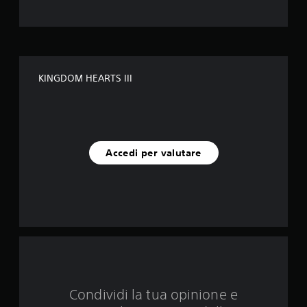
l
e
s
KINGDOM HEARTS III
u
c
i
Accedi per valutare
n
q
u
e
d
Condividi la tua opinione e
a