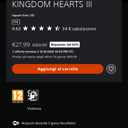
KINGDOM HEARTS III
Square Enix LTD
PS4
4.63
34 K valutazioni
V
a
l
€27,99
u
€69,99
Risparmio del 60%
Scontato dal prezzo originale di €69,99
t
L'offerta termina il 12/8/2026 10:59 PM UTC
a
Prezzo più basso degli ultimi 30 giorni: €69,99
z
i
Aggiungi al carrello
o
n
e
m
e
d
i
a
Violenza
d
i
4
Acquisti durante il gioco facoltativi
.