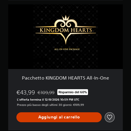
s
P
i
a
o
c
n
c
h
e
t
t
o
K
I
N
G
D
Pacchetto KINGDOM HEARTS All-In-One
O
M
H
€43,99
€109,99
Risparmio del 60%
Scontato dal prezzo originale di €109,99
E
L'offerta termina il 12/8/2026 10:59 PM UTC
A
Prezzo più basso degli ultimi 30 giorni: €109,99
R
T
Aggiungi al carrello
S
A
l