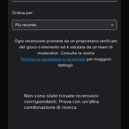
d
i
Ordina per:
a
Più recente
d
Ogni recensione proviene da un proprietario verificato
i
del gioco o elemento ed è valutata da un team di
4
moderatori. Consulta la nostra
Politica su valutazioni e recensioni
per maggiori
.
dettagli.
6
3
s
Non sono state trovate recensioni
corrispondenti. Prova con un'altra
t
combinazione di ricerca.
e
l