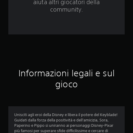
aiuta altri giocatori della
3
community.
4
4
0
0
v
Informazioni legali e sul
a
gioco
l
u
t
Unisciti agli eroi della Disney e libera il potere del Keyblade!
a
Guidati dalla forza della positività e dell'amicizia, Sora,
Paperino e Pippo si uniranno ai personaggi Disney-Pixar
z
più famosi per superare sfide difficilissime e cercare di