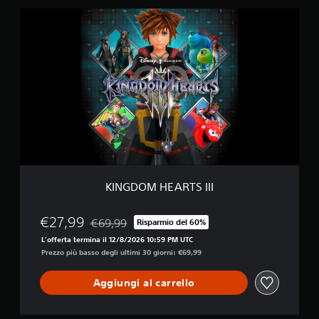
l
K
-
I
I
N
n
G
-
D
O
O
n
M
e
H
E
A
R
T
S
I
KINGDOM HEARTS III
I
I
€27,99
€69,99
Risparmio del 60%
Scontato dal prezzo originale di €69,99
L'offerta termina il 12/8/2026 10:59 PM UTC
Prezzo più basso degli ultimi 30 giorni: €69,99
Aggiungi al carrello