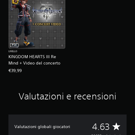
PS4
LIVELLO
KINGDOM HEARTS III Re
Mind + Video del concerto
€39,99
Valutazioni e recensioni
V
4.63
Valutazioni globali giocatori