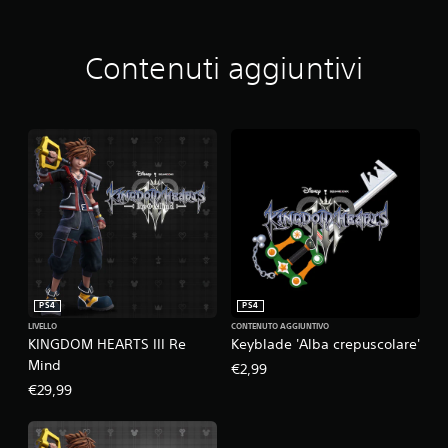
Contenuti aggiuntivi
PS4
PS4
LIVELLO
CONTENUTO AGGIUNTIVO
KINGDOM HEARTS III Re
Keyblade 'Alba crepuscolare'
Mind
€2,99
€29,99