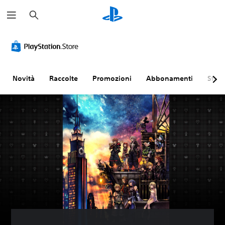
C
e
r
c
a
Novità
Raccolte
Promozioni
Abbonamenti
Sfogl