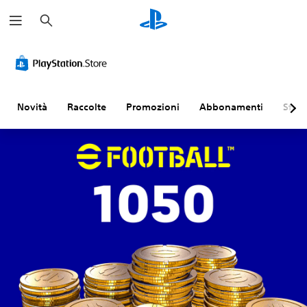
C
e
r
c
a
Novità
Raccolte
Promozioni
Abbonamenti
Sfogl