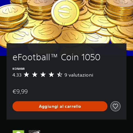
eFootball™ Coin 1050
KONAMI
4.33
9 valutazioni
V
a
l
€9,99
u
t
a
Aggiungi al carrello
z
i
o
n
e