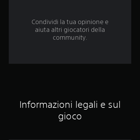
e
d
Condividi la tua opinione e
a
aiuta altri giocatori della
9
community.
v
a
l
u
t
Informazioni legali e sul
a
gioco
z
i