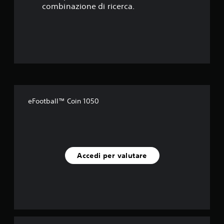
t
combinazione di ricerca.
e
l
l
e
s
eFootball™ Coin 1050
u
c
i
Accedi per valutare
n
q
u