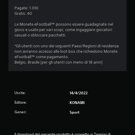
o
Pagate: 1.010
n
Gratis: 40
i
Le Monete eFootball™ possono essere guadagnate nel
gioco e usate per vari scopi, come ingaggiare giocatori
casuali o sbloccare pacchetti.
*Gli utenti con uno dei seguenti Paesi/Regioni di residenza
non avranno accesso alle loot box che richiedono Monete
eFootball™ come pagamento.
Belgio, Brasile (per gli utenti con meno di 18 anni)
Uscita:
14/4/2022
Editore:
KONAMI
Generi:
Sport
Il download del presente prodotto è soggetto ai Termini di 