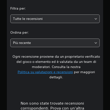
m
Filtra per:
e
Tutte le recensioni
d
i
Ordina per:
a
Più recente
d
Ogni recensione proviene da un proprietario verificato
i
del gioco o elemento ed è valutata da un team di
4
moderatori. Consulta la nostra
Politica su valutazioni e recensioni
per maggiori
.
dettagli.
3
3
s
Non sono state trovate recensioni
corrispondenti. Prova con un'altra