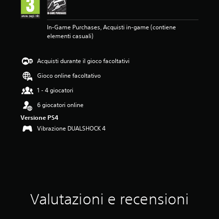
m
e
d
In-Game Purchases, Acquisti in-game (contiene
i
elementi casuali)
a
d
i
Acquisti durante il gioco facoltativi
4
.
Gioco online facoltativo
3
3
1 - 4 giocatori
s
6 giocatori online
t
e
Versione PS4
l
Vibrazione DUALSHOCK 4
l
e
s
u
c
i
n
Valutazioni e recensioni
q
u
e