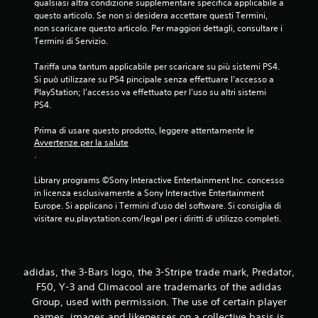
qualsiasi altra condizione supplementare specifica applicabile a 
questo articolo. Se non si desidera accettare questi Termini, 
non scaricare questo articolo. Per maggiori dettagli, consultare i 
Termini di Servizio.
Tariffa una tantum applicabile per scaricare su più sistemi PS4. 
Si può utilizzare su PS4 pincipale senza effettuare l'accesso a 
PlayStation; l'accesso va effettuato per l'uso su altri sistemi 
PS4.
Prima di usare questo prodotto, leggere attentamente le 
Avvertenze per la salute
.
Library programs ©Sony Interactive Entertainment Inc. concesso 
in licenza esclusivamente a Sony Interactive Entertainment 
Europe. Si applicano i Termini d'uso del software. Si consiglia di 
visitare eu.playstation.com/legal per i diritti di utilizzo completi.
adidas, the 3-Bars logo, the 3-Stripe trade mark, Predator,
F50, Y-3 and Climacool are trademarks of the adidas
Group, used with permission. The use of certain player
names, images and likenesses on a collective basis is