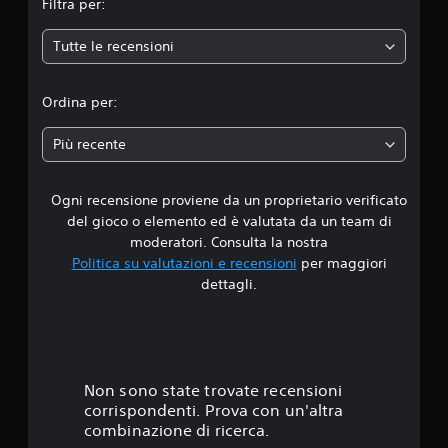
Filtra per:
e
Tutte le recensioni
d
i
Ordina per:
a
Più recente
d
Ogni recensione proviene da un proprietario verificato
i
del gioco o elemento ed è valutata da un team di
5
moderatori. Consulta la nostra
Politica su valutazioni e recensioni
per maggiori
s
dettagli.
t
e
l
Non sono state trovate recensioni
corrispondenti. Prova con un'altra
l
combinazione di ricerca.