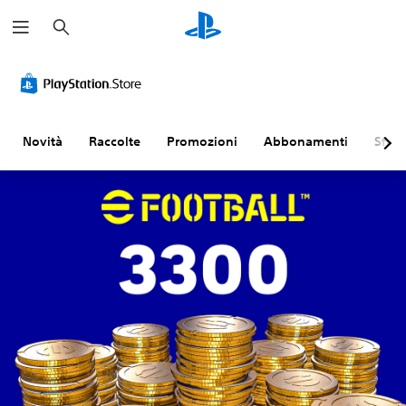
C
e
r
c
a
Novità
Raccolte
Promozioni
Abbonamenti
Sfogl