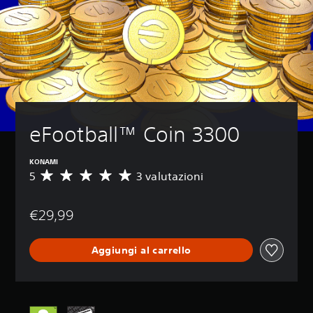
eFootball™ Coin 3300
KONAMI
5
3 valutazioni
V
a
l
€29,99
u
t
a
Aggiungi al carrello
z
i
o
n
e