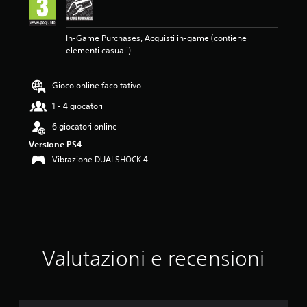
m
e
d
In-Game Purchases, Acquisti in-game (contiene
i
elementi casuali)
a
d
i
Gioco online facoltativo
5
s
1 - 4 giocatori
t
e
6 giocatori online
l
Versione PS4
l
Vibrazione DUALSHOCK 4
e
s
u
c
i
n
q
u
Valutazioni e recensioni
e
d
a
3