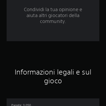
v
Condividi la tua opinione e
a
aiuta altri giocatori della
l
community.
u
t
a
z
i
Informazioni legali e sul
o
gioco
n
i
Pagate: 3.050