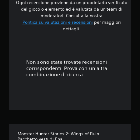
Ogni recensione proviene da un proprietario verificato
i
del gioco o elemento ed è valutata da un team di
1
moderatori. Consulta la nostra
Politica su valutazioni e recensioni
per maggiori
s
dettagli.
t
e
l
Non sono state trovate recensioni
corrispondenti. Prova con un'altra
l
combinazione di ricerca.
a
s
u
c
i
Monster Hunter Stories 2: Wings of Ruin -
Pacchetto vesti di Ena