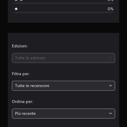
a
0%
z
i
o
n
Edizioni:
e
Tutte le edizioni
m
Filtra per:
e
Tutte le recensioni
d
i
Ordina per:
a
Più recente
d