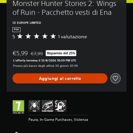
Monster Hunter Stories 2: Wings 
of Ruin - Pacchetto vesti di Ena
CE EUROPE LIMITED
PS4
5
1 valutazione
V
a
l
€5,99
u
€7,99
Risparmio del 25%
Scontato dal prezzo originale di €7,99
t
L'offerta termina il 12/8/2026 10:59 PM UTC
a
Prezzo più basso degli ultimi 30 giorni: €7,99
z
i
Aggiungi al carrello
o
n
e
m
e
d
i
a
Paura, In-Game Purchases, Violenza
d
i
5