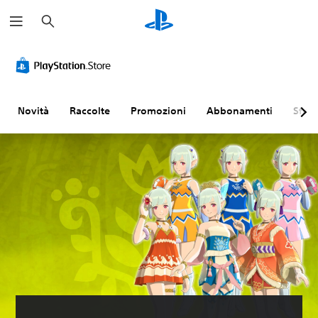
C
e
r
c
a
Novità
Raccolte
Promozioni
Abbonamenti
Sfogl