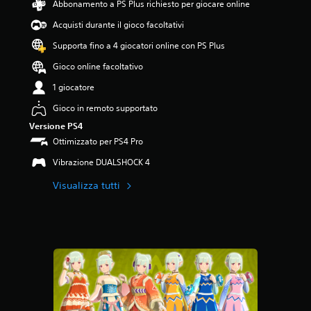
Abbonamento a PS Plus richiesto per giocare online
s
Acquisti durante il gioco facoltativi
t
e
Supporta fino a 4 giocatori online con PS Plus
l
l
Gioco online facoltativo
e
1 giocatore
s
u
Gioco in remoto supportato
c
i
Versione PS4
n
Ottimizzato per PS4 Pro
q
Vibrazione DUALSHOCK 4
u
e
Visualizza tutti
d
a
1
v
a
l
u
t
a
z