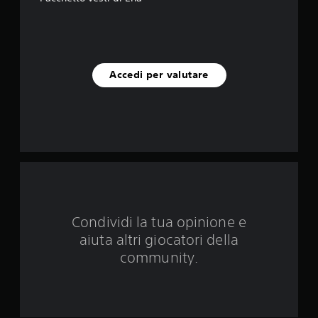
n
q
u
Accedi per valutare
e
d
a
1
v
a
Condividi la tua opinione e
aiuta altri giocatori della
l
community.
u
t