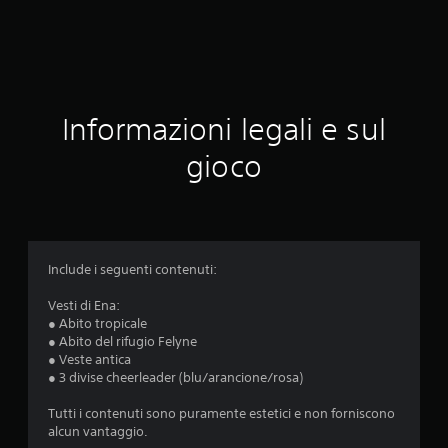
a
z
i
o
Informazioni legali e sul
n
gioco
i
Include i seguenti contenuti:
Vesti di Ena:
● Abito tropicale
● Abito del rifugio Felyne
● Veste antica
● 3 divise cheerleader (blu/arancione/rosa)
Tutti i contenuti sono puramente estetici e non forniscono
alcun vantaggio.