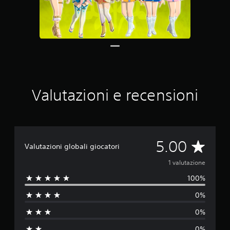
i
o
n
i
Valutazioni e recensioni
V
5.00
Valutazioni globali giocatori
a
1 valutazione
100%
l
0%
u
0%
t
0%