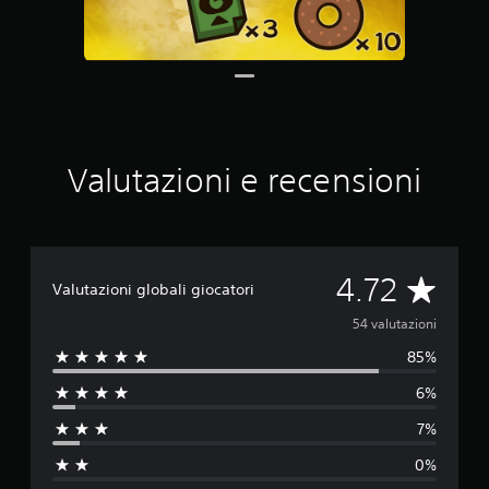
u
t
a
z
i
o
n
i
Valutazioni e recensioni
V
4.72
Valutazioni globali giocatori
a
54 valutazioni
85%
l
6%
u
7%
t
0%