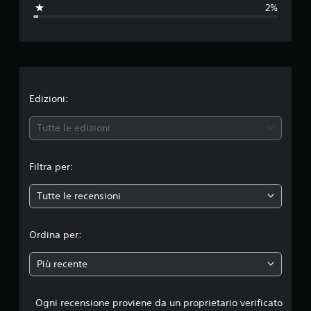
a
2%
z
i
o
n
Edizioni:
e
Tutte le edizioni
m
Filtra per:
e
Tutte le recensioni
d
i
Ordina per:
a
Più recente
d
Ogni recensione proviene da un proprietario verificato
i