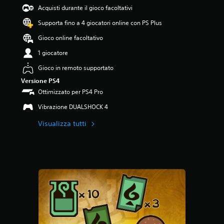
4
Acquisti durante il gioco facoltativi
.
Supporta fino a 4 giocatori online con PS Plus
7
2
Gioco online facoltativo
s
t
1 giocatore
e
Gioco in remoto supportato
l
l
Versione PS4
e
Ottimizzato per PS4 Pro
s
u
Vibrazione DUALSHOCK 4
c
Visualizza tutti
i
n
q
u
e
d
a
5
4
v
a
l