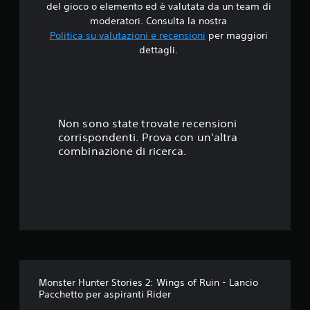
del gioco o elemento ed è valutata da un team di
4
moderatori. Consulta la nostra
Politica su valutazioni e recensioni
per maggiori
.
dettagli.
7
2
s
Non sono state trovate recensioni
corrispondenti. Prova con un'altra
t
combinazione di ricerca.
e
l
l
e
s
Monster Hunter Stories 2: Wings of Ruin - Lancio
Pacchetto per aspiranti Rider
u