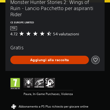
Monster Hunter Stories 2: Wings of 
Ruin - Lancio Pacchetto per aspiranti 
Rider
CE EUROPE LIMITED
PS4
4.72
54 valutazioni
V
a
l
Gratis
u
t
a
Aggiungi alla raccolta
z
i
o
n
e
m
e
d
Paura, In-Game Purchases, Violenza
i
a
d
Abbonamento a PS Plus richiesto per giocare online
i