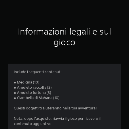
l
u
t
Informazioni legali e sul
a
gioco
z
i
o
Include i seguenti contenuti:
n
● Medicina (10)
● Amuleto raccolta (3)
i
● Amuleto fortuna (3)
● Ciambella di Mahana (10)
Questi oggetti ti aiuteranno nella tua avventura!
Nota: dopo l'acquisto, riavvia il gioco per ricevere il
contenuto aggiuntivo.