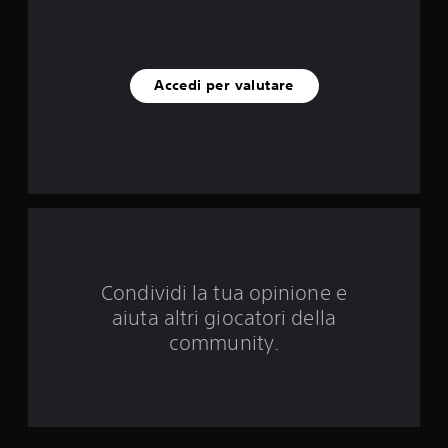
c
i
Accedi per valutare
n
q
u
e
d
a
Condividi la tua opinione e
aiuta altri giocatori della
5
community.
4
v
a