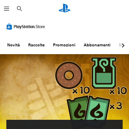
C
e
r
c
a
Novità
Raccolte
Promozioni
Abbonamenti
Sfogl