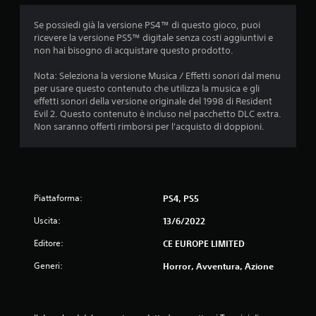
i
Se possiedi già la versione PS4™ di questo gioco, puoi
o
ricevere la versione PS5™ digitale senza costi aggiuntivi e
non hai bisogno di acquistare questo prodotto.
n
Nota: Seleziona la versione Musica / Effetti sonori dal menu
i
per usare questo contenuto che utilizza la musica e gli
effetti sonori della versione originale del 1998 di Resident
Evil 2. Questo contenuto è incluso nel pacchetto DLC extra.
Non saranno offerti rimborsi per l'acquisto di doppioni.
Piattaforma:
PS4, PS5
Uscita:
13/6/2022
Editore:
CE EUROPE LIMITED
Generi:
Horror, Avventura, Azione