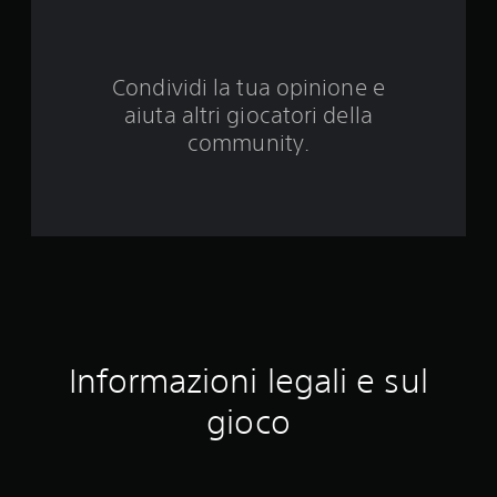
e
d
Condividi la tua opinione e
a
aiuta altri giocatori della
9
community.
3
v
a
l
u
Informazioni legali e sul
t
gioco
a
z