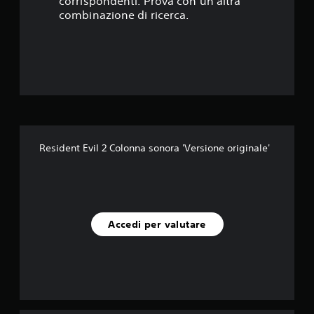
corrispondenti. Prova con un'altra
t
combinazione di ricerca.
e
l
l
e
s
Resident Evil 2 Colonna sonora 'Versione originale'
u
c
i
Accedi per valutare
n
q
u