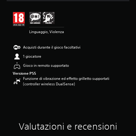
n
e
m
e
d
Linguaggio, Violenza
i
a
d
Acquisti durante il gioco facoltativi
i
4
1 giocatore
.
8
Gioco in remoto supportato
4
Versione PS5
s
Funzione di vibrazione ed effetto grilletto supportati
t
(controller wireless DualSense)
e
l
l
e
s
u
c
Valutazioni e recensioni
i
n
q