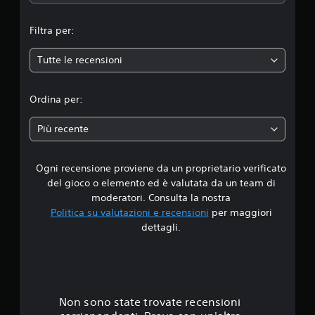
m
Filtra per:
e
Tutte le recensioni
d
i
Ordina per:
a
Più recente
d
Ogni recensione proviene da un proprietario verificato
i
del gioco o elemento ed è valutata da un team di
4
moderatori. Consulta la nostra
Politica su valutazioni e recensioni
per maggiori
.
dettagli.
8
4
s
Non sono state trovate recensioni