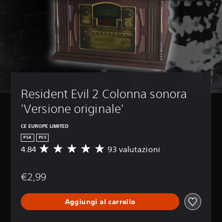
Resident Evil 2 Colonna sonora 
'Versione originale'
CE EUROPE LIMITED
PS4
PS5
4.84
93 valutazioni
V
a
l
€2,99
u
t
a
Aggiungi al carrello
z
i
o