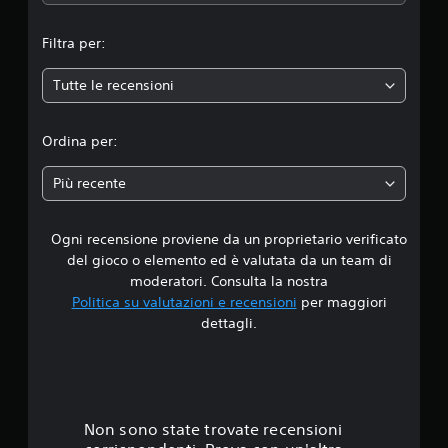
m
Filtra per:
e
Tutte le recensioni
d
i
Ordina per:
a
Più recente
d
Ogni recensione proviene da un proprietario verificato
i
del gioco o elemento ed è valutata da un team di
4
moderatori. Consulta la nostra
Politica su valutazioni e recensioni
per maggiori
.
dettagli.
6
5
s
Non sono state trovate recensioni