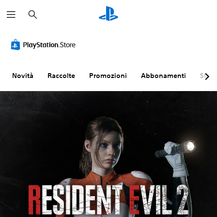
C
e
r
c
a
Novità
Raccolte
Promozioni
Abbonamenti
Sfogl