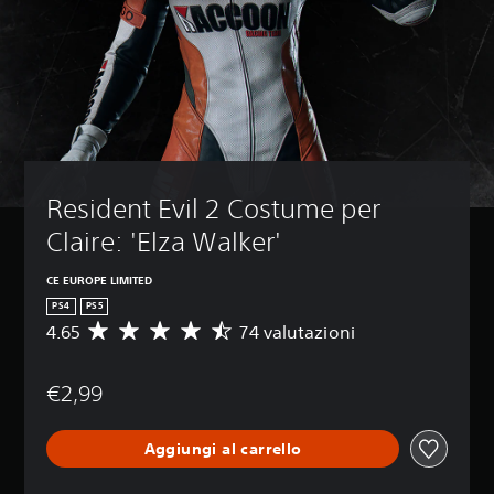
Resident Evil 2 Costume per 
Claire: 'Elza Walker'
CE EUROPE LIMITED
PS4
PS5
4.65
74 valutazioni
V
a
l
€2,99
u
t
a
Aggiungi al carrello
z
i
o