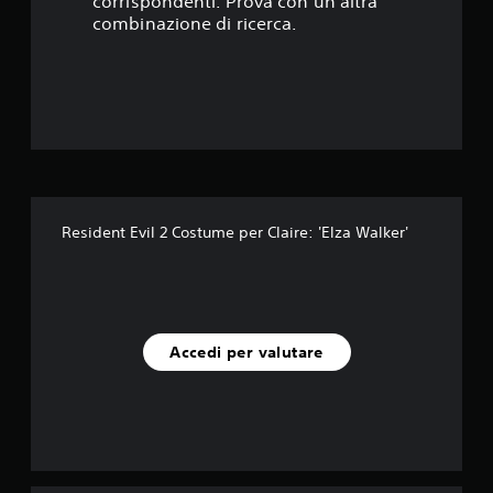
corrispondenti. Prova con un'altra
t
combinazione di ricerca.
e
l
l
e
s
Resident Evil 2 Costume per Claire: 'Elza Walker'
u
c
i
Accedi per valutare
n
q
u