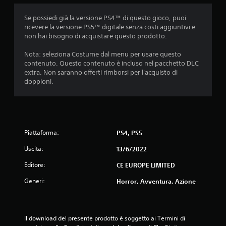
i
Se possiedi già la versione PS4™ di questo gioco, puoi
o
ricevere la versione PS5™ digitale senza costi aggiuntivi e
non hai bisogno di acquistare questo prodotto.
n
Nota: seleziona Costume dal menu per usare questo
i
contenuto. Questo contenuto è incluso nel pacchetto DLC
extra. Non saranno offerti rimborsi per l'acquisto di
doppioni.
Piattaforma:
PS4, PS5
Uscita:
13/6/2022
Editore:
CE EUROPE LIMITED
Generi:
Horror, Avventura, Azione
Il download del presente prodotto è soggetto ai Termini di 