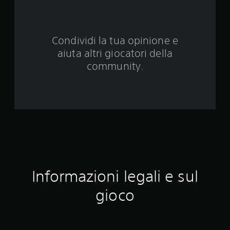
e
d
Condividi la tua opinione e
a
aiuta altri giocatori della
7
community.
4
v
a
l
u
Informazioni legali e sul
t
gioco
a
z