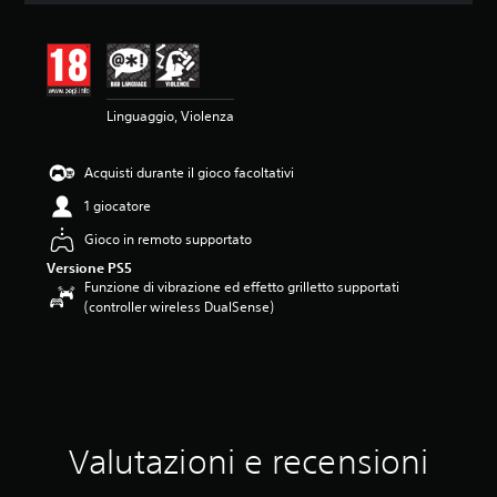
n
e
m
e
d
Linguaggio, Violenza
i
a
d
Acquisti durante il gioco facoltativi
i
4
1 giocatore
.
6
Gioco in remoto supportato
5
Versione PS5
s
Funzione di vibrazione ed effetto grilletto supportati
t
(controller wireless DualSense)
e
l
l
e
s
u
c
Valutazioni e recensioni
i
n
q