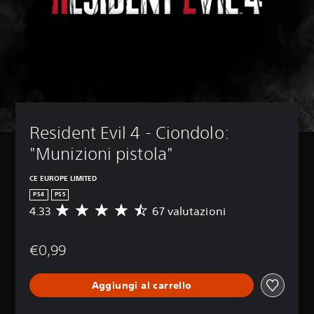
Resident Evil 4 - Ciondolo: 
"Munizioni pistola"
CE EUROPE LIMITED
PS4
PS5
4.33
67 valutazioni
V
a
l
€0,99
u
t
a
Aggiungi al carrello
z
i
o