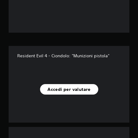
e
l
l
e
s
Resident Evil 4 - Ciondolo: "Munizioni pistola"
u
c
i
Accedi per valutare
n
q
u
e