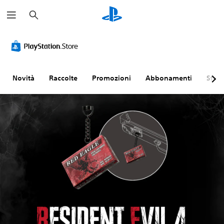
C
e
r
c
a
Novità
Raccolte
Promozioni
Abbonamenti
Sfogl