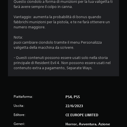
Questo ciondolo a forma di munizioni per la tua valigetta ti
o
farà avere sempre il colpo in canna.
n
Vantaggio: aumenta la probabilità di bonus quando
fabbrichi munizioni per la pistola, e te ne farà ottenere un
i
numero maggiore.
Nota:
puoi cambiare ciondolo tramite il menu Personalizza
valigetta della macchina da scrivere.
- Questi contenuti possono essere usati solo nella storia
principale di Resident Evil 4. Non possono essere usati nel
contenuto extra a pagamento, Separate Ways.
Piattaforma:
PS4, PS5
Uscita:
22/6/2023
Editore:
CE EUROPE LIMITED
Generi:
Horror, Avventura, Azione