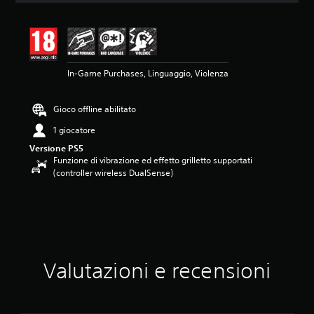
n
e
m
e
d
In-Game Purchases, Linguaggio, Violenza
i
a
d
Gioco offline abilitato
i
4
1 giocatore
.
Versione PS5
3
Funzione di vibrazione ed effetto grilletto supportati
3
(controller wireless DualSense)
s
t
e
l
l
e
s
u
Valutazioni e recensioni
c
i
n
q