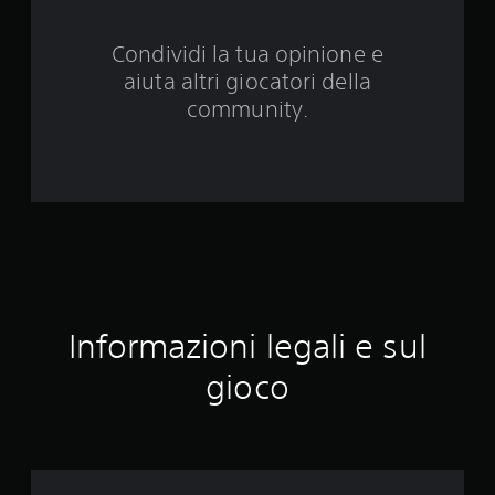
d
Condividi la tua opinione e
a
aiuta altri giocatori della
6
community.
7
v
a
l
u
Informazioni legali e sul
t
gioco
a
z
i