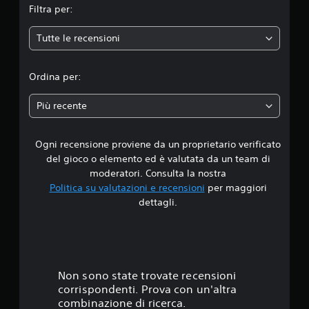
Filtra per:
e
Tutte le recensioni
d
i
Ordina per:
a
Più recente
d
Ogni recensione proviene da un proprietario verificato
i
del gioco o elemento ed è valutata da un team di
4
moderatori. Consulta la nostra
Politica su valutazioni e recensioni
per maggiori
.
dettagli.
3
3
s
Non sono state trovate recensioni
corrispondenti. Prova con un'altra
t
combinazione di ricerca.