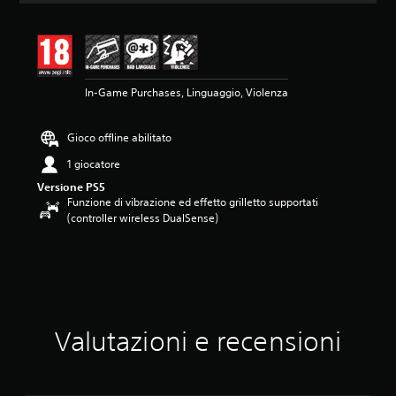
n
e
m
e
d
In-Game Purchases, Linguaggio, Violenza
i
a
d
Gioco offline abilitato
i
4
1 giocatore
.
Versione PS5
6
Funzione di vibrazione ed effetto grilletto supportati
3
(controller wireless DualSense)
s
t
e
l
l
e
s
u
Valutazioni e recensioni
c
i
n
q