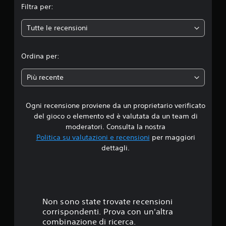
Filtra per:
e
Tutte le recensioni
d
i
Ordina per:
a
Più recente
d
Ogni recensione proviene da un proprietario verificato
i
del gioco o elemento ed è valutata da un team di
4
moderatori. Consulta la nostra
Politica su valutazioni e recensioni
per maggiori
.
dettagli.
6
3
s
Non sono state trovate recensioni
corrispondenti. Prova con un'altra
t
combinazione di ricerca.