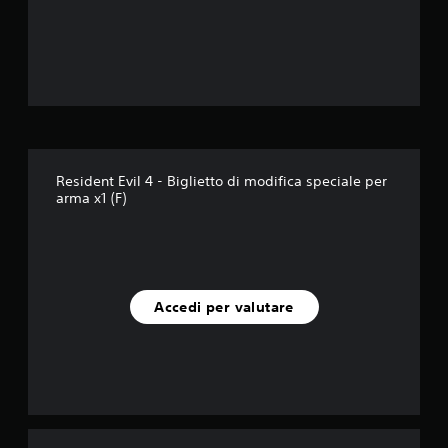
e
l
l
e
s
Resident Evil 4 - Biglietto di modifica speciale per
arma x1 (F)
u
c
i
Accedi per valutare
n
q
u
e