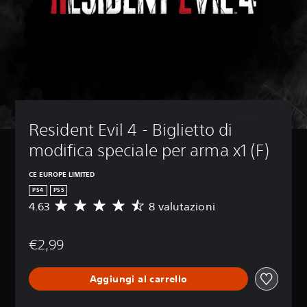
Resident Evil 4 - Biglietto di 
modifica speciale per arma x1 (F)
CE EUROPE LIMITED
PS4
PS5
4.63
8 valutazioni
V
a
l
€2,99
u
t
a
Aggiungi al carrello
z
i
o