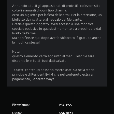
n
Annuncio a tutti gli appassionati di proiettili, collezionisti di
coltelli e amanti di ogni tipo di arma:
i
ecco un biglietto per la fiera delle armi! Per la precisione, un
biglietto da riscattare al negozio del Mercante.
Grazie a questo oggetto, avrai accesso a una modifica
speciale esclusiva in qualsiasi momento e a prescindere dal
livello dell'arma.
Ma non finisce qui: dopo averlo sbloccato, è gratuita anche
la modifica stessa!
Nota:
questo elemento verrà aggiunto al menu Tesori e sarà
disponibile in tutti i tuoi dati salvati.
- Questi contenuti possono essere usati sia nella storia
principale di Resident Evil 4 che nel contenuto extra a
pagamento, Separate Ways.
Piattaforma:
PS4, PS5
Uscita:
6/4/2023