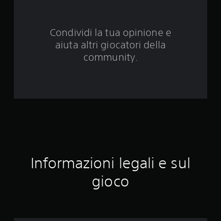
d
a
Condividi la tua opinione e
aiuta altri giocatori della
8
community.
v
a
l
u
t
a
Informazioni legali e sul
z
gioco
i
o