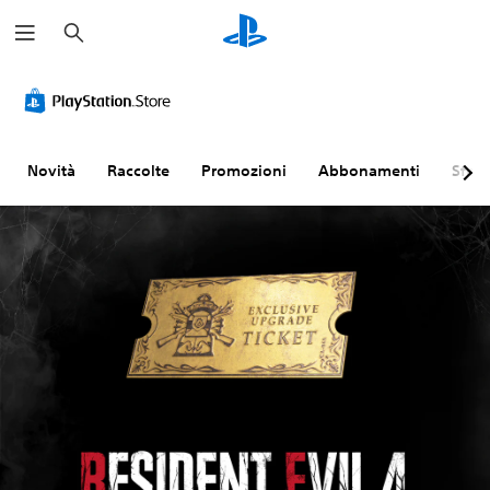
C
e
r
c
a
Novità
Raccolte
Promozioni
Abbonamenti
Sfogl