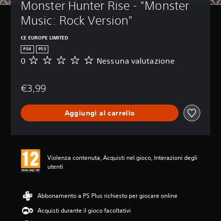
Monster Hunter Rise - "Monster 
Music: Rock Version"
CE EUROPE LIMITED
PS4
PS5
0
Nessuna valutazione
N
e
s
€3,99
s
u
n
Aggiungi al carrello
a
v
a
l
u
Violenza contenuta, Acquisti nel gioco, Interazioni degli
t
utenti
a
z
i
o
Abbonamento a PS Plus richiesto per giocare online
n
Acquisti durante il gioco facoltativi
e