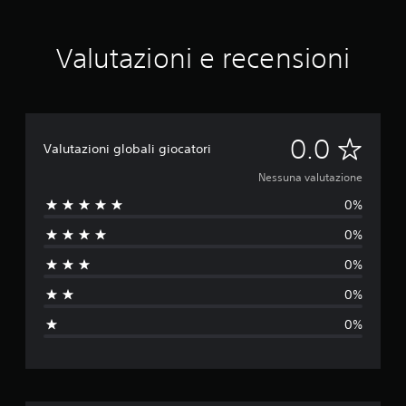
Valutazioni e recensioni
N
0.0
Valutazioni globali giocatori
e
Nessuna valutazione
0%
s
0%
s
0%
u
0%
n
0%
a
v