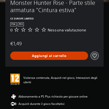
Monster Hunter Rise - Parte stile 
armatura "Cintura estiva"
CE EUROPE LIMITED
PS4
PS5
0
Nessuna valutazione
N
e
s
€1,49
s
u
n
Aggiungi al carrello
a
v
a
l
u
Violenza contenuta, Acquisti nel gioco, Interazioni degli
t
utenti
a
z
i
o
Abbonamento a PS Plus richiesto per giocare online
n
Acquisti durante il gioco facoltativi
e