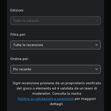
a
l
Edizioni:
u
Tutte le edizioni
t
Filtra per:
a
Tutte le recensioni
z
i
Ordina per:
o
Più recente
n
Ogni recensione proviene da un proprietario verificato
e
del gioco o elemento ed è valutata da un team di
moderatori. Consulta la nostra
Politica su valutazioni e recensioni
per maggiori
dettagli.