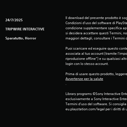
Il download del presente prodotto è sogg
24/7/2025
Condizioni d'uso del software di PlaySta
condizione supplementare specifica appl
TRIPWIRE INTERACTIVE
si desidera accettare questi Termini, non
Sparatutto, Horror
maggiori dettagli, consultare i Termini d
Puoi scaricare ed eseguire questo conte
associata al tuo account (tramite l'imp
riproduzione offline”) e su qualsiasi alt
login con lo stesso account.
Prima di usare questo prodotto, legger
Avvertenze per la salute
.
Library programs ©Sony Interactive Ente
esclusivamente a Sony Interactive Enter
Termini d'uso del software. Si consiglia d
eu.playstation.com/legal per i diritti di 