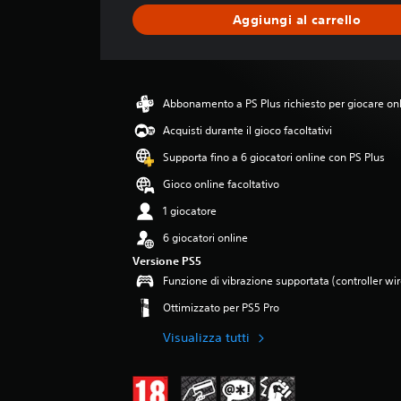
a
Aggiungi al carrello
z
i
o
n
e
Abbonamento a PS Plus richiesto per giocare on
m
e
Acquisti durante il gioco facoltativi
d
Supporta fino a 6 giocatori online con PS Plus
i
a
Gioco online facoltativo
d
1 giocatore
i
3
6 giocatori online
s
Versione PS5
t
Funzione di vibrazione supportata (controller w
e
l
Ottimizzato per PS5 Pro
l
e
Visualizza tutti
s
u
c
i