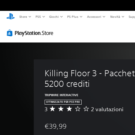
Store
PS5
Giochi
PS Plus
Accessori
Novità
Sup
Killing Floor 3 - Pacchet
5200 crediti
TRIPWIRE INTERACTIVE
OTTIMIZZATO PER PS5 PRO
3
2 valutazioni
V
a
l
€39,99
u
t