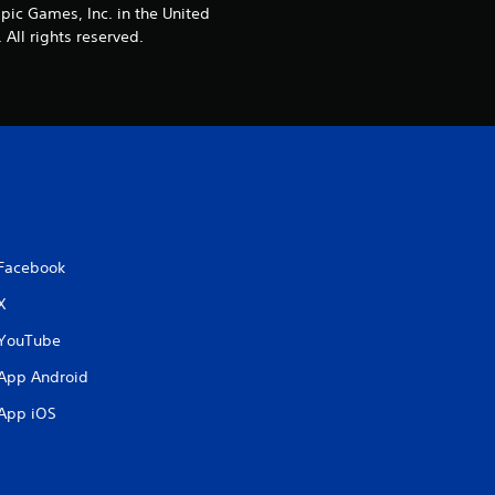
Epic Games, Inc. in the United
All rights reserved.
Facebook
X
YouTube
App Android
App iOS