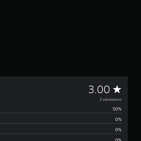
V
3.00
a
2 valutazioni
50%
l
0%
u
0%
0%