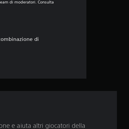
a
 team di moderatori. Consulta
d
i
3
 combinazione di
s
t
e
l
l
e
s
ne e aiuta altri giocatori della