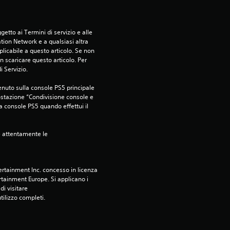
v
a
etto ai Termini di servizio e alle 
l
tion Network e a qualsiasi altra 
icabile a questo articolo. Se non 
 scaricare questo articolo. Per 
u
i Servizio.
t
nuto sulla console PS5 principale 
ostazione “Condivisione console e 
a
ra console PS5 quando effettui il 
z
e attentamente le 
i
o
rtainment Inc. concesso in licenza 
tainment Europe. Si applicano i 
i visitare 
n
utilizzo completi.
i