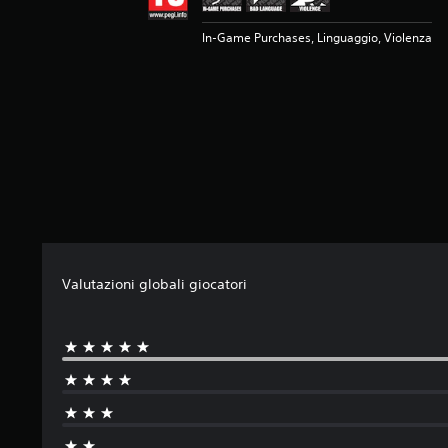
n
q
In-Game Purchases, Linguaggio, Violenza
u
e
d
a
2
v
a
l
u
t
a
z
Valutazioni globali giocatori
i
o
n
i