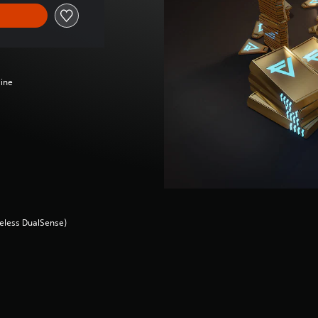
line
ireless DualSense)