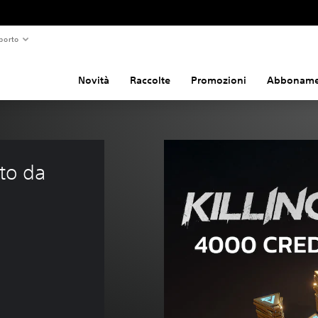
porto
Novità
Raccolte
Promozioni
Abboname
to da 