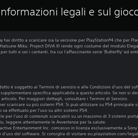
Informazioni legali e sul gioc
hai diritto a scaricare sia la versione per PlayStation®4 che per Pla
 Hatsune Miku: Project DIVA X! rende ogni costume del modulo Elegan
 tutti e sei i cantanti, tra cui l'affascinante serie 'Butterfly' ed e
otto è soggetto ai Termini di servizio e alle Condizioni d'uso del so
e supplementare specifica applicabile a questo articolo. Se non si de
articolo. Per maggiori dettagli, consultare i Termini di Servizio.
er scaricare su più sistemi PS4. Si può utilizzare su PS4 principale s
 va effettuato per l'uso su altri sistemi PS4.
e per l'uso di contenuti scaricabili su un massimo di 3 sistemi portati
o, leggere attentamente le Avvertenze per la salute.
active Entertainment Inc. concesso in licenza esclusivamente a Sony
d'uso del software. Si consiglia di visitare eu.playstation.com/legal p