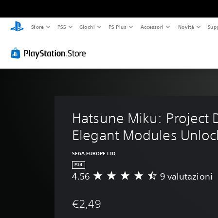
Store
PS5
Giochi
PS Plus
Accessori
Novità
Sup
Hatsune Miku: Project D
Elegant Modules Unloc
SEGA EUROPE LTD
PS4
4.56
9 valutazioni
V
a
l
€2,49
u
t