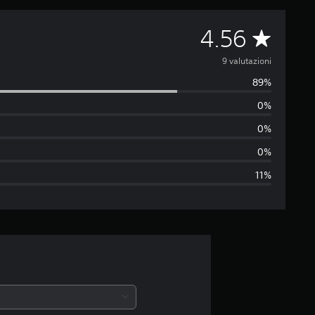
V
4.56
a
9 valutazioni
89%
l
0%
u
0%
t
0%
11%
a
z
i
o
n