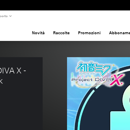
porto
Novità
Raccolte
Promozioni
Abboname
IVA X - 
k