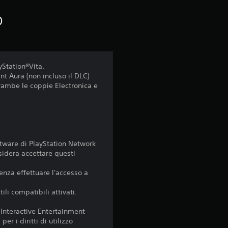
i
o
n
q
u
yStation®Vita.
t Aura (non incluso il DLC)
ntrambe le coppie Electronica e
e
d
a
ftware di PlayStation Network
9
sidera accettare questi
v
enza effettuare l'accesso a
li compatibili attivati.
a
 Interactive Entertainment
l
er i diritti di utilizzo