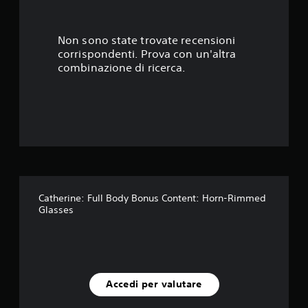
8
s
Non sono state trovate recensioni
corrispondenti. Prova con un'altra
t
combinazione di ricerca.
e
l
l
e
s
Catherine: Full Body Bonus Content: Horn-Rimmed
Glasses
u
c
i
Accedi per valutare
n