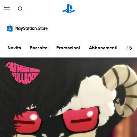
C
e
r
c
a
Novità
Raccolte
Promozioni
Abbonamenti
Sfogl