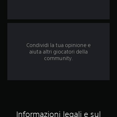
q
u
e
d
a
Condividi la tua opinione e
aiuta altri giocatori della
3
community.
1
v
a
l
u
t
Informazioni legali e sul