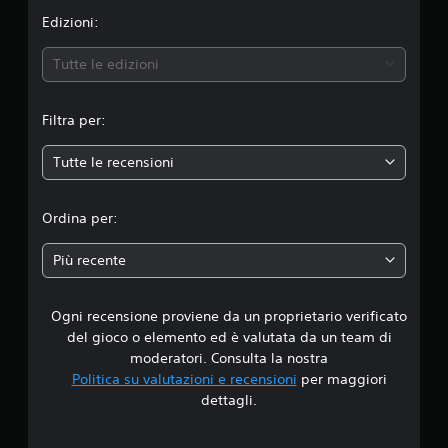
n
Edizioni:
e
Tutte le edizioni
m
Filtra per:
e
Tutte le recensioni
d
i
Ordina per:
a
Più recente
d
Ogni recensione proviene da un proprietario verificato
i
del gioco o elemento ed è valutata da un team di
4
moderatori. Consulta la nostra
Politica su valutazioni e recensioni
per maggiori
.
dettagli.
6