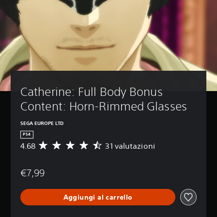
Catherine: Full Body Bonus 
Content: Horn-Rimmed Glasses
SEGA EUROPE LTD
PS4
4.68
31 valutazioni
V
a
l
€7,99
u
t
a
Aggiungi al carrello
z
i
o