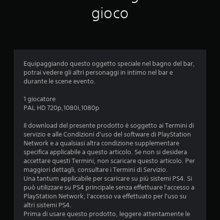
a
gioco
z
i
o
Equipaggiando questo oggetto speciale nel bagno del bar,
potrai vedere gli altri personaggi in intimo nel bar e
n
durante le scene evento.
i
1 giocatore
PAL HD 720p,1080i,1080p
Il download del presente prodotto è soggetto ai Termini di
servizio e alle Condizioni d'uso del software di PlayStation
Network e a qualsiasi altra condizione supplementare
specifica applicabile a questo articolo. Se non si desidera
accettare questi Termini, non scaricare questo articolo. Per
maggiori dettagli, consultare i Termini di Servizio.
Una tantum applicabile per scaricare su più sistemi PS4. Si
può utilizzare su PS4 principale senza effettuare l'accesso a
PlayStation Network; l'accesso va effettuato per l'uso su
altri sistemi PS4.
Prima di usare questo prodotto, leggere attentamente le