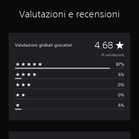
u
e
Valutazioni e recensioni
d
a
3
1
v
V
4.68
a
Valutazioni globali giocatori
l
a
31 valutazioni
u
t
87%
l
a
z
6%
u
i
o
0%
t
n
0%
i
a
6%
z
i
o