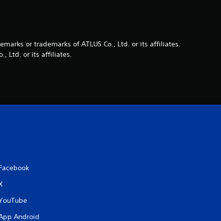
t
a
z
arks or trademarks of ATLUS Co., Ltd. or its affiliates.
Ltd. or its affiliates.
i
o
n
i
Facebook
X
YouTube
App Android