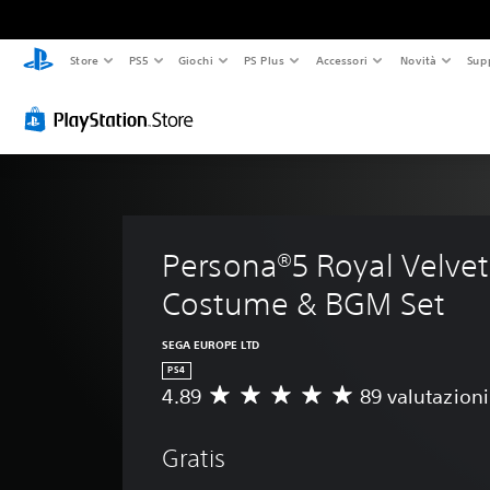
Store
PS5
Giochi
PS Plus
Accessori
Novità
Sup
Persona®5 Royal Velve
Costume & BGM Set
SEGA EUROPE LTD
PS4
4.89
89 valutazioni
V
a
l
Gratis
u
t