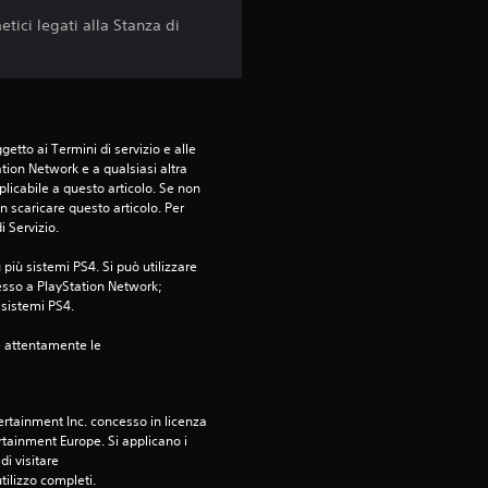
u
tici legati alla Stanza di
e
d
etto ai Termini di servizio e alle 
a
tion Network e a qualsiasi altra 
icabile a questo articolo. Se non 
8
 scaricare questo articolo. Per 
i Servizio.
9
più sistemi PS4. Si può utilizzare 
esso a PlayStation Network; 
v
i sistemi PS4.
a
e attentamente le 
l
rtainment Inc. concesso in licenza 
u
tainment Europe. Si applicano i 
i visitare 
utilizzo completi.