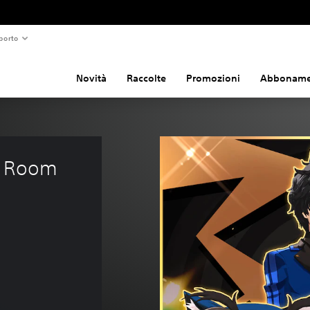
porto
Novità
Raccolte
Promozioni
Abboname
t Room 