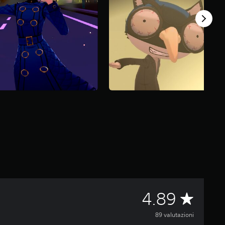
V
4.89
a
89 valutazioni