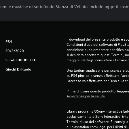
stumi e musiche di sottofondo Stanza di Velluto' include oggetti cosme
Il download del presente prodotto è sogg
PS4
Condizioni d'uso del software di PlaySta
condizione supplementare specifica appl
30/3/2020
si desidera accettare questi Termini, non
SEGA EUROPE LTD
maggiori dettagli, consultare i Termini d
Giochi Di Ruolo
Una tantum applicabile per scaricare su 
su PS4 pincipale senza effettuare l'acc
l'accesso va effettuato per l'uso su altr
Prima di usare questo prodotto, legger
Avvertenze per la salute
.
Library programs ©Sony Interactive Ente
esclusivamente a Sony Interactive Enter
Termini d'uso del software. Si consiglia d
eu.playstation.com/legal per i diritti di 