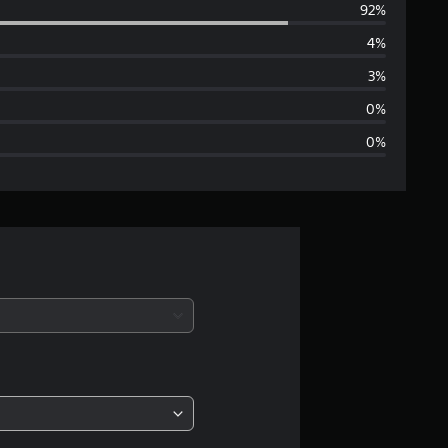
92%
l
4%
u
3%
t
0%
0%
a
z
i
o
n
e
m