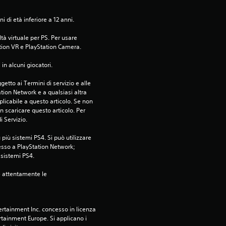
0
 di età inferiore a 12 anni.
4
tà virtuale per PS. Per usare 
v
tion VR e PlayStation Camera.
in alcuni giocatori.
a
etto ai Termini di servizio e alle 
l
tion Network e a qualsiasi altra 
icabile a questo articolo. Se non 
u
 scaricare questo articolo. Per 
i Servizio.
t
più sistemi PS4. Si può utilizzare 
esso a PlayStation Network; 
a
i sistemi PS4.
z
e attentamente le 
i
rtainment Inc. concesso in licenza 
o
tainment Europe. Si applicano i 