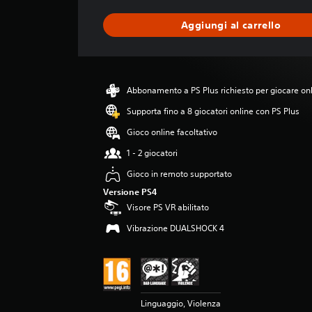
t
a
Aggiungi al carrello
z
i
o
n
e
Abbonamento a PS Plus richiesto per giocare on
m
e
Supporta fino a 8 giocatori online con PS Plus
d
Gioco online facoltativo
i
a
1 - 2 giocatori
d
Gioco in remoto supportato
i
4
Versione PS4
.
Visore PS VR abilitato
4
Vibrazione DUALSHOCK 4
4
s
t
e
l
l
Linguaggio, Violenza
e