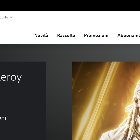
porto
Novità
Raccolte
Promozioni
Abboname
eroy 
oni