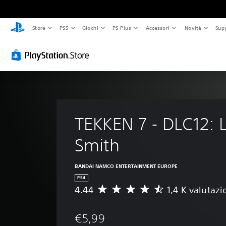
Store
PS5
Giochi
PS Plus
Accessori
Novità
Sup
TEKKEN 7 - DLC12: L
Smith
BANDAI NAMCO ENTERTAINMENT EUROPE
PS4
4.44
1,4 K valutazi
V
a
l
€5,99
u