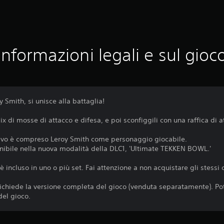
Informazioni legali e sul gioc
 Smith, si unisce alla battaglia!
mix di mosse di attacco e difesa, e poi sconfiggili con una raffica di a
tivo è compreso Leroy Smith come personaggio giocabile.
nibile nella nuova modalità della DLC1, 'Ultimate TEKKEN BOWL.'
incluso in uno o più set. Fai attenzione a non acquistare gli stessi c
i richiede la versione completa del gioco (venduta separatamente). Pot
del gioco.