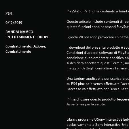
PlayStation VR non è destinato a bambini
PS4
Questo articolo include contenuti di real
9/12/2019
queste funzioni sono necessari PlaySta
BANDAI NAMCO
ENTERTAINMENT EUROPE
I giochi VR possono provocare chinetosi 
Combattimento, Azione,
Il download del presente prodotto è sogg
Combattimento
Condizioni d'uso del software di PlaySta
condizione supplementare specifica appl
si desidera accettare questi Termini, non
maggiori dettagli, consultare i Termini d
Una tantum applicabile per scaricare su 
su PS4 pincipale senza effettuare l'acc
l'accesso va effettuato per l'uso su altr
Prima di usare questo prodotto, legger
Avvertenze per la salute
.
Library programs ©Sony Interactive Ente
esclusivamente a Sony Interactive Enter