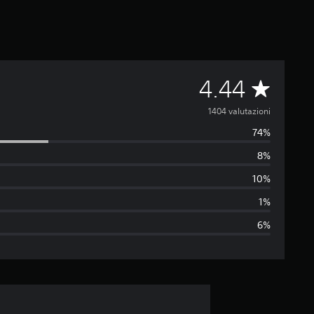
V
4.44
a
1404 valutazioni
74%
l
8%
u
10%
t
1%
6%
a
z
i