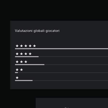
n
i
Valutazioni globali giocatori