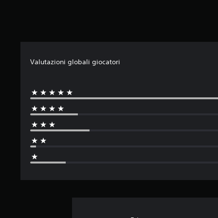
n
i
Valutazioni globali giocatori