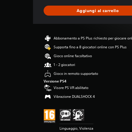
t
a
Aggiungi al carrello
z
i
o
n
e
Abbonamento a PS Plus richiesto per giocare on
m
e
Supporta fino a 8 giocatori online con PS Plus
d
Gioco online facoltativo
i
a
1 - 2 giocatori
d
Gioco in remoto supportato
i
4
Versione PS4
.
Visore PS VR abilitato
4
Vibrazione DUALSHOCK 4
6
s
t
e
l
l
Linguaggio, Violenza
e