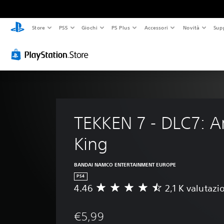
Store
PS5
Giochi
PS Plus
Accessori
Novità
Sup
TEKKEN 7 - DLC7: A
King
BANDAI NAMCO ENTERTAINMENT EUROPE
PS4
4.46
2,1 K valutazi
V
a
l
€5,99
u