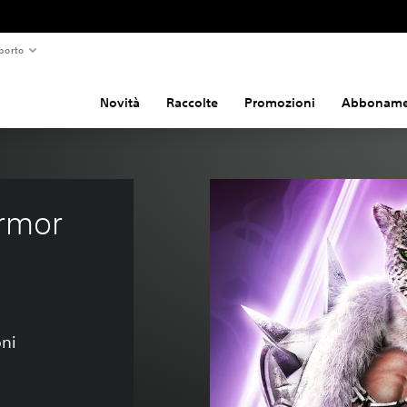
porto
Novità
Raccolte
Promozioni
Abboname
rmor 
oni