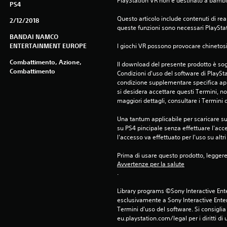
PlayStation VR non è destinato a bambini
PS4
Questo articolo include contenuti di real
2/12/2018
queste funzioni sono necessari PlaySta
BANDAI NAMCO
ENTERTAINMENT EUROPE
I giochi VR possono provocare chinetosi 
Combattimento, Azione,
Il download del presente prodotto è sogg
Combattimento
Condizioni d'uso del software di PlaySta
condizione supplementare specifica appl
si desidera accettare questi Termini, non
maggiori dettagli, consultare i Termini d
Una tantum applicabile per scaricare su 
su PS4 pincipale senza effettuare l'acc
l'accesso va effettuato per l'uso su altr
Prima di usare questo prodotto, legger
Avvertenze per la salute
.
Library programs ©Sony Interactive Ente
esclusivamente a Sony Interactive Enter
Termini d'uso del software. Si consiglia d
eu.playstation.com/legal per i diritti di 