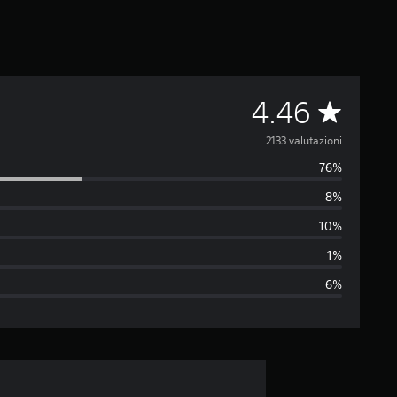
V
4.46
a
2133 valutazioni
76%
l
8%
u
10%
t
1%
6%
a
z
i