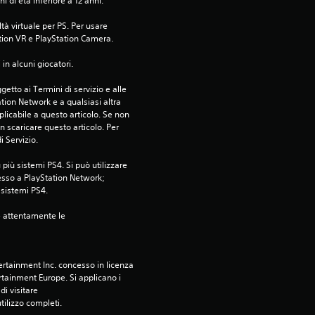
 di età inferiore a 12 anni.
3
tà virtuale per PS. Per usare 
3
tion VR e PlayStation Camera.
v
in alcuni giocatori.
etto ai Termini di servizio e alle 
a
tion Network e a qualsiasi altra 
icabile a questo articolo. Se non 
l
 scaricare questo articolo. Per 
i Servizio.
u
più sistemi PS4. Si può utilizzare 
esso a PlayStation Network; 
t
i sistemi PS4.
a
e attentamente le 
z
rtainment Inc. concesso in licenza 
i
tainment Europe. Si applicano i 
i visitare 
o
utilizzo completi.