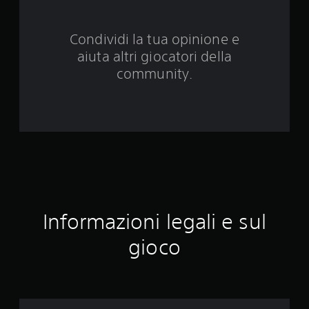
d
a
Condividi la tua opinione e
aiuta altri giocatori della
5
community.
9
3
v
a
l
u
Informazioni legali e sul
t
gioco
a
z