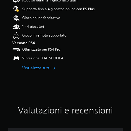
Acquisti durante il gioco facoltativi
.
Supporta fino a 4 giocatori online con PS Plus
2
5
Gioco online facoltativo
s
t
1 - 4 giocatori
e
Gioco in remoto supportato
l
l
Versione PS4
e
Ottimizzato per PS4 Pro
s
u
Vibrazione DUALSHOCK 4
c
Visualizza tutti
i
n
q
u
e
d
a
5
Valutazioni e recensioni
9
3
v
a