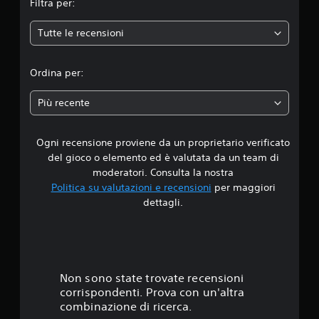
Filtra per:
e
Tutte le recensioni
d
i
Ordina per:
a
Più recente
d
Ogni recensione proviene da un proprietario verificato
i
del gioco o elemento ed è valutata da un team di
4
moderatori. Consulta la nostra
Politica su valutazioni e recensioni
per maggiori
.
dettagli.
2
5
s
Non sono state trovate recensioni
corrispondenti. Prova con un'altra
t
combinazione di ricerca.