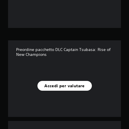
e
l
l
e
s
Preordine pacchetto DLC Captain Tsubasa: Rise of
New Champions
u
c
i
Accedi per valutare
n
q
u
e