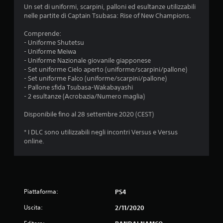
i
Un set di uniformi, scarpini, palloni ed esultanze utilizzabili
nelle partite di Captain Tsubasa: Rise of New Champions.
o
Comprende:
n
- Uniforme Shutetsu
- Uniforme Meiwa
i
- Uniforme Nazionale giovanile giapponese
- Set uniforme Cielo aperto (uniforme/scarpini/pallone)
- Set uniforme Falco (uniforme/scarpini/pallone)
- Pallone sfida Tsubasa-Wakabayashi
- 2 esultanze (Acrobazia/Numero maglia)
Disponibile fino al 28 settembre 2020 (CEST)
* I DLC sono utilizzabili negli incontri Versus e Versus
online.
Piattaforma:
PS4
Uscita:
2/11/2020