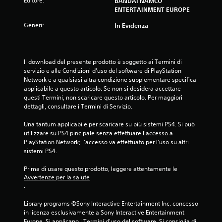
Editore:
BANDAI NAMCO
ENTERTAINMENT EUROPE
Generi:
In Evidenza
Il download del presente prodotto è soggetto ai Termini di 
servizio e alle Condizioni d'uso del software di PlayStation 
Network e a qualsiasi altra condizione supplementare specifica 
applicabile a questo articolo. Se non si desidera accettare 
questi Termini, non scaricare questo articolo. Per maggiori 
dettagli, consultare i Termini di Servizio.
Una tantum applicabile per scaricare su più sistemi PS4. Si può 
utilizzare su PS4 pincipale senza effettuare l'accesso a 
PlayStation Network; l'accesso va effettuato per l'uso su altri 
sistemi PS4.
Prima di usare questo prodotto, leggere attentamente le 
Avvertenze per la salute
.
Library programs ©Sony Interactive Entertainment Inc. concesso 
in licenza esclusivamente a Sony Interactive Entertainment 
Europe. Si applicano i Termini d'uso del software. Si consiglia di 