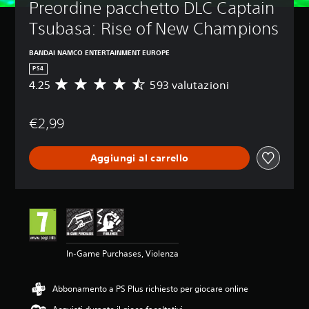
Preordine pacchetto DLC Captain 
Tsubasa: Rise of New Champions
BANDAI NAMCO ENTERTAINMENT EUROPE
PS4
4.25
593 valutazioni
V
a
l
€2,99
u
t
a
Aggiungi al carrello
z
i
o
n
e
m
e
d
In-Game Purchases, Violenza
i
a
d
Abbonamento a PS Plus richiesto per giocare online
i
4