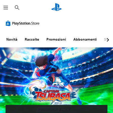
C
e
r
c
a
Novità
Raccolte
Promozioni
Abbonamenti
Sfogl