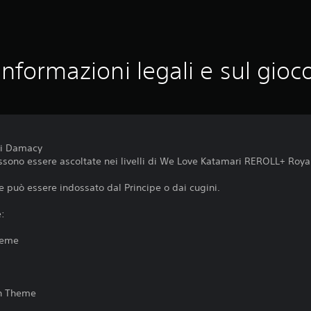
Informazioni legali e sul gioc
ri Damacy
ssono essere ascoltate nei livelli di We Love Katamari REROLL+ Roya
 può essere indossato dal Principe o dai cugini.
e:
heme
in Theme