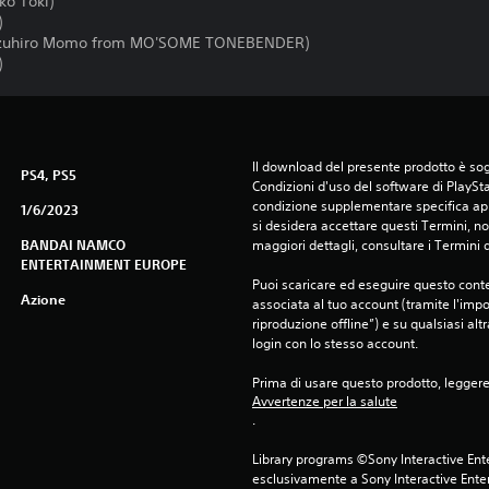
ko Toki)
)
 Kazuhiro Momo from MO'SOME TONEBENDER)
)
Il download del presente prodotto è sogg
PS4, PS5
Condizioni d'uso del software di PlaySta
condizione supplementare specifica appl
1/6/2023
si desidera accettare questi Termini, non
BANDAI NAMCO
maggiori dettagli, consultare i Termini d
ENTERTAINMENT EUROPE
Puoi scaricare ed eseguire questo conte
Azione
associata al tuo account (tramite l'imp
riproduzione offline”) e su qualsiasi alt
login con lo stesso account.
Prima di usare questo prodotto, legger
Avvertenze per la salute
.
Library programs ©Sony Interactive Ente
esclusivamente a Sony Interactive Enter