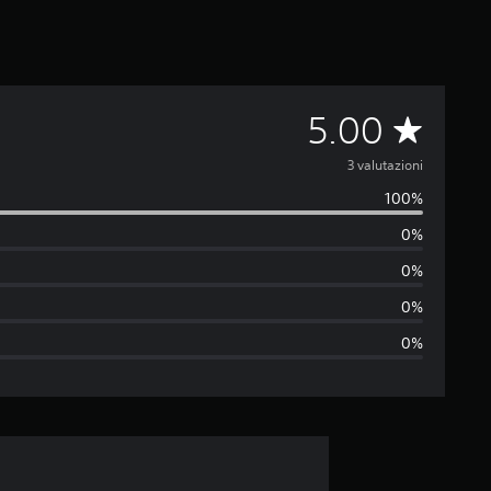
V
5.00
a
3 valutazioni
100%
l
0%
u
0%
t
0%
0%
a
z
i