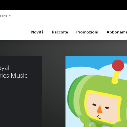
porto
Novità
Raccolte
Promozioni
Abboname
yal 
ies Music 