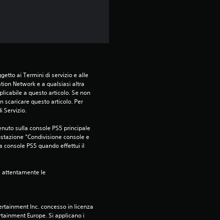
etto ai Termini di servizio e alle 
tion Network e a qualsiasi altra 
icabile a questo articolo. Se non 
 scaricare questo articolo. Per 
i Servizio.
nuto sulla console PS5 principale 
ostazione “Condivisione console e 
ra console PS5 quando effettui il 
e attentamente le 
rtainment Inc. concesso in licenza 
tainment Europe. Si applicano i 