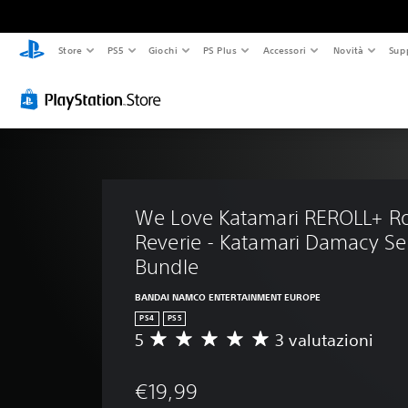
Store
PS5
Giochi
PS Plus
Accessori
Novità
Sup
We Love Katamari REROLL+ Ro
Reverie - Katamari Damacy Ser
Bundle
BANDAI NAMCO ENTERTAINMENT EUROPE
PS4
PS5
5
3 valutazioni
V
a
l
€19,99
u