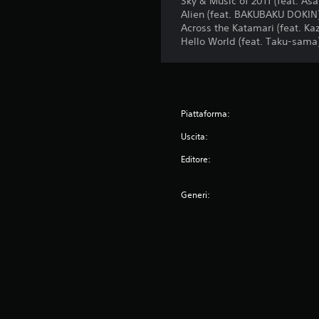
Sky & Music of 2011 (feat. Asa
Alien (feat. BAKUBAKU DOKIN
Across the Katamari (feat.
Hello World (feat. Taku-sama
Piattaforma:
Uscita:
Editore:
Generi: