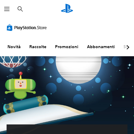
C
e
r
c
a
Novità
Raccolte
Promozioni
Abbonamenti
Sfogl