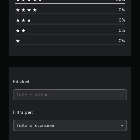
l
i
0%
o
u
n
0%
i
t
0%
a
0%
z
i
o
n
Edizioni:
e
Tutte le edizioni
m
Filtra per:
e
Tutte le recensioni
d