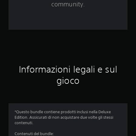
community.
u
t
a
z
i
o
Informazioni legali e sul
n
gioco
i
*Questo bundle contiene prodotti inclusi nella Deluxe
Edition. Assicurati di non acquistare due volte gli stessi
contenuti.
Contenuti del bundle: