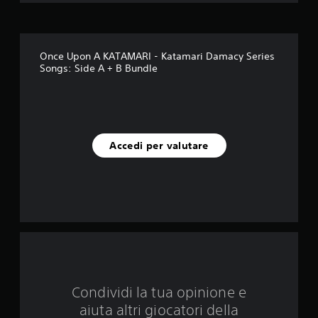
u
c
i
Once Upon A KATAMARI - Katamari Damacy Series
Songs: Side A + B Bundle
n
q
u
Accedi per valutare
e
d
a
2
v
a
Condividi la tua opinione e
aiuta altri giocatori della
l