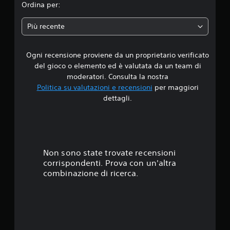
i
Ordina per:
a
Più recente
d
Ogni recensione proviene da un proprietario verificato
i
del gioco o elemento ed è valutata da un team di
5
moderatori. Consulta la nostra
Politica su valutazioni e recensioni
per maggiori
s
dettagli.
t
e
l
Non sono state trovate recensioni
corrispondenti. Prova con un'altra
l
combinazione di ricerca.
e
s