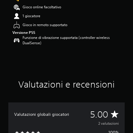
5
Gioco online facoltativo
s
t
1 giocatore
e
Gioco in remoto supportato
l
l
Versione PS5
e
Funzione di vibrazione supportata (controller wireless
s
DualSense)
u
c
i
n
q
u
e
Valutazioni e recensioni
d
a
2
v
a
V
l
5.00
Valutazioni globali giocatori
u
t
a
2 valutazioni
a
100%
z