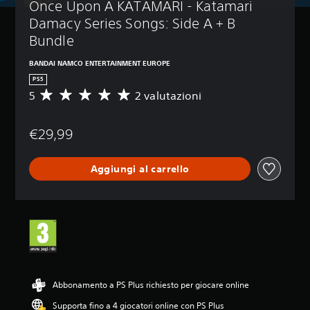
Once Upon A KATAMARI - Katamari 
Damacy Series Songs: Side A + B 
Bundle
BANDAI NAMCO ENTERTAINMENT EUROPE
PS5
5
2 valutazioni
V
a
l
€29,99
u
t
a
Aggiungi al carrello
z
i
o
n
e
m
e
d
i
a
Abbonamento a PS Plus richiesto per giocare online
d
Supporta fino a 4 giocatori online con PS Plus
i