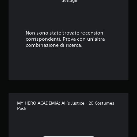
dettagli.
3
3
s
Non sono state trovate recensioni
corrispondenti. Prova con un'altra
t
combinazione di ricerca.
e
l
l
e
s
MY HERO ACADEMIA: All’s Justice - 20 Costumes
Pack
u
c
i