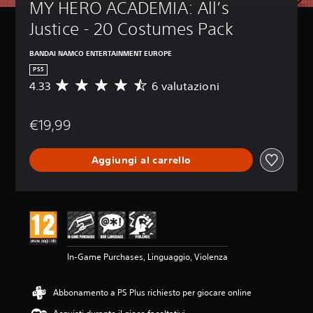
MY HERO ACADEMIA: All’s 
Justice - 20 Costumes Pack
BANDAI NAMCO ENTERTAINMENT EUROPE
PS5
4.33
6 valutazioni
V
a
l
€19,99
u
t
a
Aggiungi al carrello
z
i
o
n
e
m
e
d
In-Game Purchases, Linguaggio, Violenza
i
a
d
Abbonamento a PS Plus richiesto per giocare online
i
4