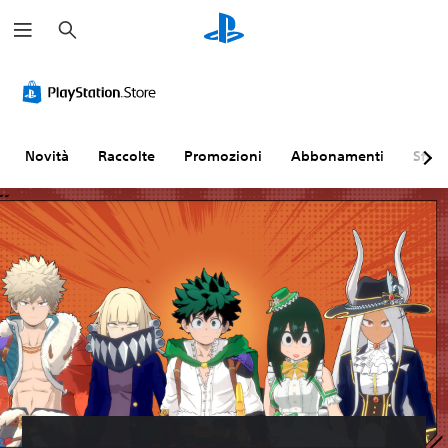
C
e
r
c
a
Novità
Raccolte
Promozioni
Abbonamenti
Sfogl