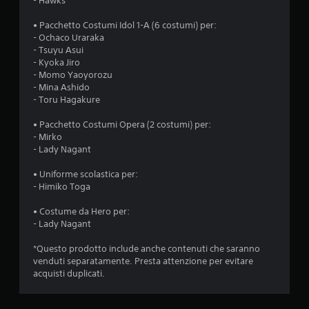
- Hawks
• Pacchetto Costumi Idol 1-A (6 costumi) per:
- Ochaco Uraraka
- Tsuyu Asui
- Kyoka Jiro
- Momo Yaoyorozu
- Mina Ashido
- Toru Hagakure
• Pacchetto Costumi Opera (2 costumi) per:
- Mirko
- Lady Nagant
• Uniforme scolastica per:
- Himiko Toga
• Costume da Hero per:
- Lady Nagant
*Questo prodotto include anche contenuti che saranno
venduti separatamente. Presta attenzione per evitare
acquisti duplicati.