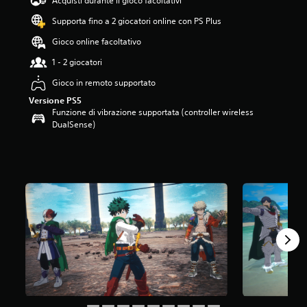
Acquisti durante il gioco facoltativi
.
Supporta fino a 2 giocatori online con PS Plus
3
3
Gioco online facoltativo
s
t
1 - 2 giocatori
e
Gioco in remoto supportato
l
l
Versione PS5
e
Funzione di vibrazione supportata (controller wireless
s
DualSense)
u
c
i
n
q
u
e
d
a
6
v
a
l
u