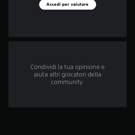
Accedi per valutare
n
q
u
e
d
a
Condividi la tua opinione e
aiuta altri giocatori della
6
community.
v
a
l
u
t