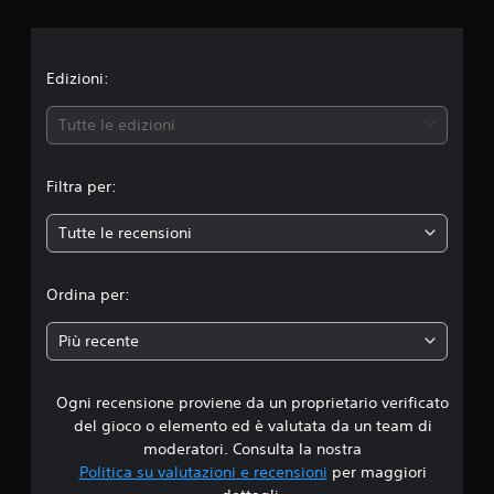
i
o
n
Edizioni:
e
Tutte le edizioni
m
Filtra per:
e
Tutte le recensioni
d
i
Ordina per:
a
Più recente
d
Ogni recensione proviene da un proprietario verificato
i
del gioco o elemento ed è valutata da un team di
4
moderatori. Consulta la nostra
Politica su valutazioni e recensioni
per maggiori
.