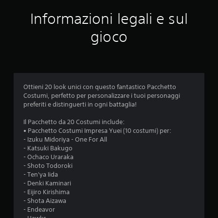
a
Informazioni legali e sul
z
gioco
i
o
n
Ottieni 20 look unici con questo fantastico Pacchetto
Costumi, perfetto per personalizzare i tuoi personaggi
i
preferiti e distinguerti in ogni battaglia!
Il Pacchetto da 20 Costumi include:
• Pacchetto Costumi Impresa Yuei (10 costumi) per:
- Izuku Midoriya - One For All
- Katsuki Bakugo
- Ochaco Uraraka
- Shoto Todoroki
- Ten'ya Iida
- Denki Kaminari
- Eijiro Kirishima
- Shota Aizawa
- Endeavor