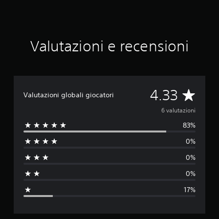
t
a
z
i
o
Valutazioni e recensioni
n
i
V
4.33
Valutazioni globali giocatori
a
6 valutazioni
83%
l
0%
u
0%
t
0%
a
17%
z