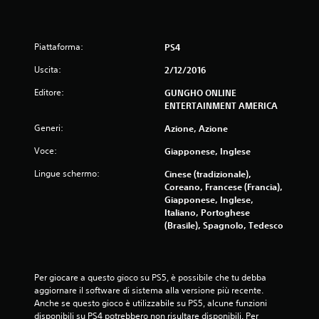
Piattaforma:
PS4
Uscita:
2/12/2016
Editore:
GUNGHO ONLINE
ENTERTAINMENT AMERICA
Generi:
Azione, Azione
Voce:
Giapponese, Inglese
Lingue schermo:
Cinese (tradizionale),
Coreano, Francese (Francia),
Giapponese, Inglese,
Italiano, Portoghese
(Brasile), Spagnolo, Tedesco
Per giocare a questo gioco su PS5, è possibile che tu debba 
aggiornare il software di sistema alla versione più recente. 
Anche se questo gioco è utilizzabile su PS5, alcune funzioni 
disponibili su PS4 potrebbero non risultare disponibili. Per 