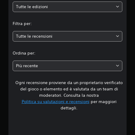
e
Tutte le edizioni
m
Filtra per:
e
Tutte le recensioni
d
i
Ordina per:
a
Più recente
d
Ogni recensione proviene da un proprietario verificato
i
del gioco o elemento ed è valutata da un team di
4
moderatori. Consulta la nostra
Politica su valutazioni e recensioni
per maggiori
.
dettagli.
1
1