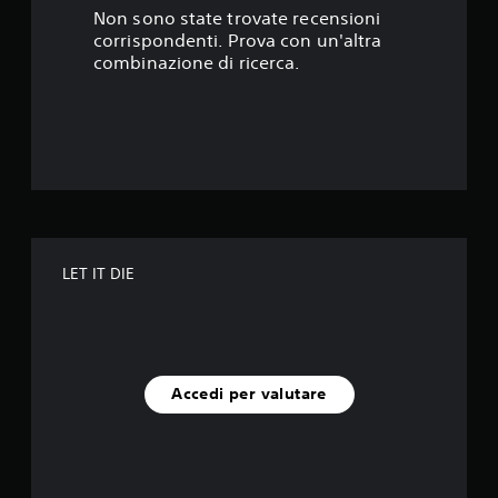
s
Non sono state trovate recensioni
corrispondenti. Prova con un'altra
t
combinazione di ricerca.
e
l
l
e
s
LET IT DIE
u
c
i
Accedi per valutare
n
q