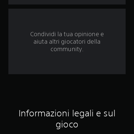
u
e
d
Condividi la tua opinione e
a
aiuta altri giocatori della
6
community.
2
2
0
0
v
Informazioni legali e sul
a
gioco
l