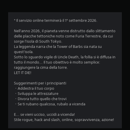
u
t
* Il servizio online terminerà il 1° settembre 2026.
a
Nell'anno 2026, il pianeta venne distrutto dallo slittamento
z
delle placche tettoniche noto come Furia Terrestre, da cui
sorge l'isola di South Tokyo.
i
La leggenda narra che la Tower of Barbs sia nata su
quest'isola.
o
Sotto lo sguardo vigile di Uncle Death, la follia si è diffusa in
tutto il mondo... Il tuo obiettivo è molto semplice:
n
raggiungere la cima della torre.
LET IT DIE!
i
Suggerimenti per i principianti
・Addestra il tuo corpo
・Sviluppa le attrezzature
・Divora tutto quello che trovi
・Se ti rubano qualcosa, rubalo a vicenda
E... se vieni ucciso, uccidi a vicenda!
Stile rogue, hack and slash, online, sopravvivenza, azione!