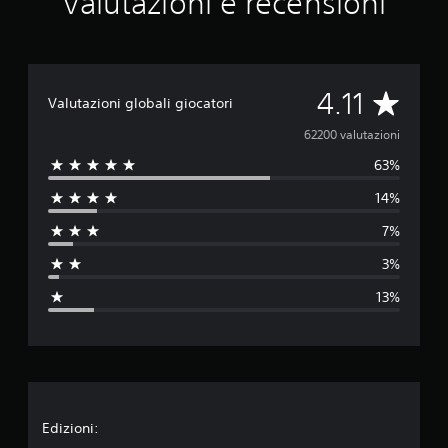
Valutazioni e recensioni
t
a
z
i
o
V
4.11
Valutazioni globali giocatori
n
i
a
62200 valutazioni
63%
l
14%
u
7%
t
3%
a
13%
z
i
o
n
Edizioni: