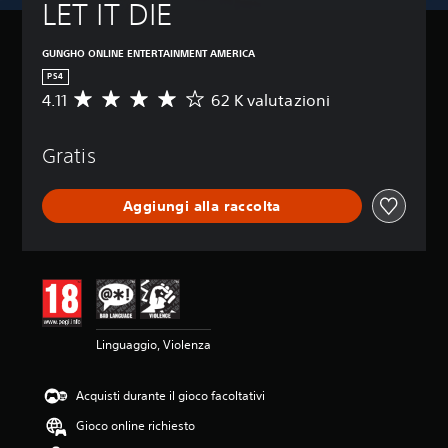
LET IT DIE
GUNGHO ONLINE ENTERTAINMENT AMERICA
PS4
4.11
62 K valutazioni
V
a
l
Gratis
u
t
a
Aggiungi alla raccolta
z
i
o
n
e
m
e
d
Linguaggio, Violenza
i
a
d
Acquisti durante il gioco facoltativi
i
4
Gioco online richiesto
.