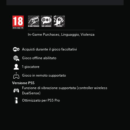
o
n
e
m
e
d
In-Game Purchases, Linguaggio, Violenza
i
a
d
Acquisti durante il gioco facoltativi
i
4
Gioco offline abilitato
.
3
1 giocatore
6
Gioco in remoto supportato
s
t
Versione PS5
e
Funzione di vibrazione supportata (controller wireless
l
DualSense)
l
Ottimizzato per PS5 Pro
e
s
u
c
i
n