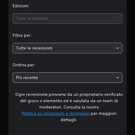
n
Edizioni:
e
Tutte le edizioni
m
Filtra per:
e
Tutte le recensioni
d
i
Ordina per:
a
Più recente
d
Ogni recensione proviene da un proprietario verificato
i
del gioco o elemento ed è valutata da un team di
4
moderatori. Consulta la nostra
Politica su valutazioni e recensioni
per maggiori
.
dettagli.
3