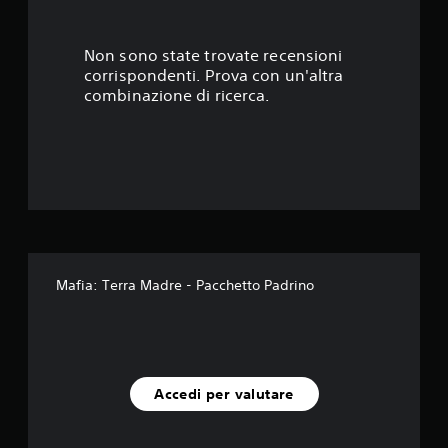
6
s
Non sono state trovate recensioni
corrispondenti. Prova con un'altra
t
combinazione di ricerca.
e
l
l
e
s
Mafia: Terra Madre - Pacchetto Padrino
u
c
i
Accedi per valutare
n