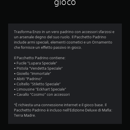
gioco
t
a
z
Trasforma Enzo in un vero padrino con accessori sfarzosi e
i
un arsenale degno del suo ruolo. Il Pacchetto Padrino
include armi speciali, elementi cosmetici e un Ornamento
o
che fornisce un effetto passivo in gioco.
n
Il Pacchetto Padrino contiene:
• Fucile "Lupara Speciale"
i
• Pistola "Vendetta Speciale"
• Gioiello "Immortale"
• Abiti "Padrino"
• Coltello "Stiletto Speciale"
• Limousine "Eckhart Speciale"
• Cavallo "Cosimo" con accessori
*È richiesta una connessione internet e il gioco base. Il
Pacchetto Padrino è incluso nell'Edizione Deluxe di Mafia:
Terra Madre.