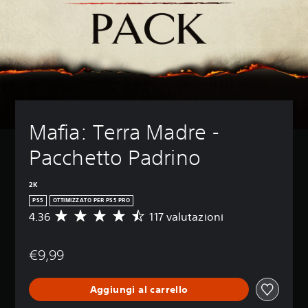
Mafia: Terra Madre - 
Pacchetto Padrino
2K
PS5
OTTIMIZZATO PER PS5 PRO
4.36
117 valutazioni
V
a
l
€9,99
u
t
a
Aggiungi al carrello
z
i