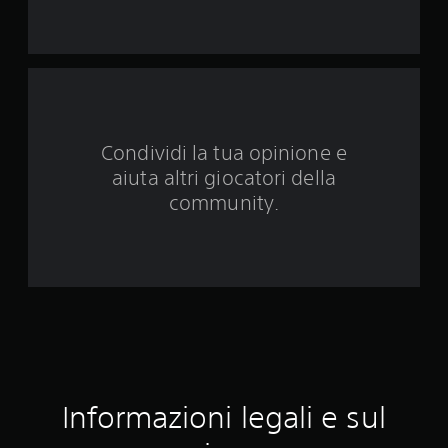
q
u
e
d
Condividi la tua opinione e
a
aiuta altri giocatori della
1
community.
1
7
v
a
l
Informazioni legali e sul
u