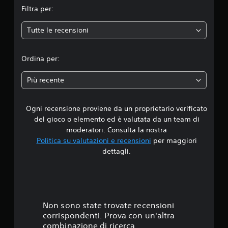
l
t
e
d
o
Filtra per:
c
a
r
e
e
p
o
a
i
r
p
Tutte le recensioni
n
u
c
e
d
u
t
d
e
i
r
r
i
v
t
i
e
Ordina per:
o
o
e
u
p
l
i
r
t
a
u
l
n
e
o
Più recente
o
e
m
p
r
d
i
r
o
a
i
u
.
d
r
a
Ogni recensione proviene da un proprietario verificato
s
i
o
o
l
a
del gioco o elemento ed è valutata da un team di
c
l
d
r
3
moderatori. Consulta la nostra
h
e
e
e
Politica su valutazioni e recensioni
per maggiori
e
,
l
l
.
s
f
dettagli.
l
e
i
r
'
o
9
a
a
e
p
u
s
s
z
1
g
i
p
i
u
o
e
o
s
Non sono state trovate recensioni
a
i
r
n
l
c
corrispondenti. Prova con un'altra
i
i
t
e
o
combinazione di ricerca.
e
d