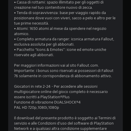
l
• Cassa di rottami: spazio illimitato per gli oggetti di
l
creazione nel tuo contenitore nuovo di zecca.
e
• Tenda di sopravvivenza: base per viaggio rapido da
l
posizionare dove vuoi con viveri, sacco a pelo e altro per le
e
tue prime necessità.
v
• Atomi: 1650 atomi al mese da spendere nel negozio
e
atomico.
t
• Completo armatura da ranger: iconica armatura Fallout,
t
esclusiva assoluta per gli abbonati.
e
• Pacchetto “Icons & Emotes”: icone ed emote uniche
.
riservate agli abbonati.
Per maggiori informazioni vai al sito Fallout.com.
I
Importante: i bonus sono riservati ai possessori di Fallout
n
76 solamente in corrispondenza di abbonamento attivo.
v
e
Giocatori in rete 2-24 - Per accedere alle sessioni
r
multigiocatore online del gioco completo è necessario
s
essere iscritti a PlayStation®Plus
Funzione di vibrazione DUALSHOCK®4
i
PAL HD 720p,1080i,1080p
o
n
Il download del presente prodotto è soggetto ai Termini di
e
servizio e alle Condizioni d'uso del software di PlayStation
l
Network e a qualsiasi altra condizione supplementare