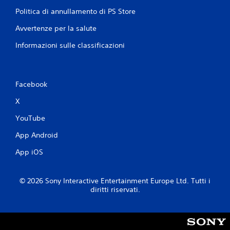
a
Politica di annullamento di PS Store
b
i
Avvertenze per la salute
l
e
Informazioni sulle classificazioni
s
e
n
Facebook
z
a
X
p
r
YouTube
e
App Android
s
s
App iOS
i
o
n
© 2026 Sony Interactive Entertainment Europe Ltd. Tutti i
i
diritti riservati.
r
a
p
i