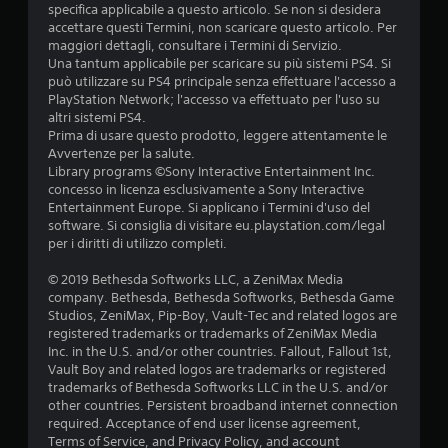
e
specifica applicabile a questo articolo. Se non si desidera
v
accettare questi Termini, non scaricare questo articolo. Per
e
maggiori dettagli, consultare i Termini di Servizio.
t
Una tantum applicabile per scaricare su più sistemi PS4. Si
può utilizzare su PS4 principale senza effettuare l'accesso a
t
PlayStation Network; l'accesso va effettuato per l'uso su
a
altri sistemi PS4.
r
Prima di usare questo prodotto, leggere attentamente le
e
Avvertenze per la salute.
g
Library programs ©Sony Interactive Entertainment Inc.
o
concesso in licenza esclusivamente a Sony Interactive
l
Entertainment Europe. Si applicano i Termini d'uso del
a
software. Si consiglia di visitare eu.playstation.com/legal
b
per i diritti di utilizzo completi.
i
© 2019 Bethesda Softworks LLC, a ZeniMax Media
l
company. Bethesda, Bethesda Softworks, Bethesda Game
e
Studios, ZeniMax, Pip-Boy, Vault-Tec and related logos are
(
registered trademarks or trademarks of ZeniMax Media
b
Inc. in the U.S. and/or other countries. Fallout, Fallout 1st,
a
Vault Boy and related logos are trademarks or registered
s
trademarks of Bethesda Softworks LLC in the U.S. and/or
e
other countries. Persistent broadband internet connection
)
required. Acceptance of end user license agreement,
Terms of Service, and Privacy Policy, and account
S