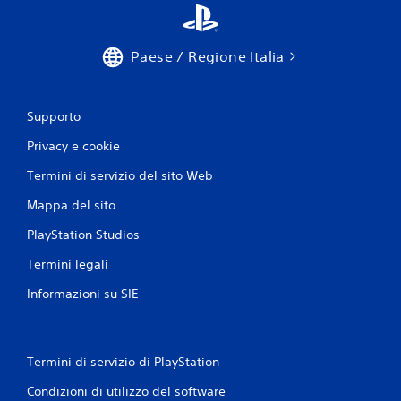
i
n
v
e
Paese / Regione Italia
r
t
i
r
Supporto
e
Privacy e cookie
l
e
Termini di servizio del sito Web
l
e
Mappa del sito
v
e
PlayStation Studios
t
t
Termini legali
e
.
Informazioni su SIE
G
i
Termini di servizio di PlayStation
o
c
Condizioni di utilizzo del software