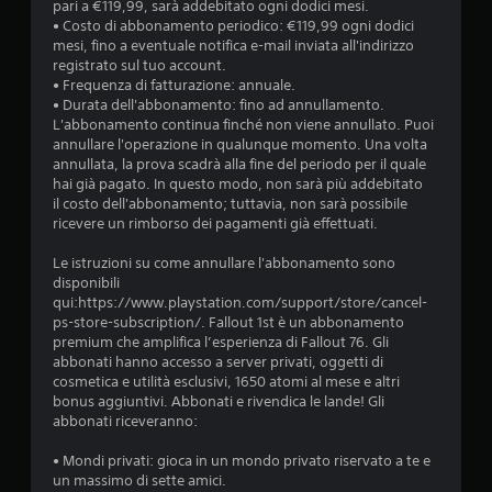
l
pari a €119,99, sarà addebitato ogni dodici mesi.
o
a
• Costo di abbonamento periodico: €119,99 ogni dodici
r
z
mesi, fino a eventuale notifica e-mail inviata all'indirizzo
n
i
registrato sul tuo account.
o
o
• Frequenza di fatturazione: annuale.
a
n
• Durata dell'abbonamento: fino ad annullamento.
t
e
L'abbonamento continua finché non viene annullato. Puoi
e
d
annullare l'operazione in qualunque momento. Una volta
.
e
annullata, la prova scadrà alla fine del periodo per il quale
l
hai già pagato. In questo modo, non sarà più addebitato
l
il costo dell'abbonamento; tuttavia, non sarà possibile
a
ricevere un rimborso dei pagamenti già effettuati.
s
e
Le istruzioni su come annullare l'abbonamento sono
n
disponibili
s
qui:https://www.playstation.com/support/store/cancel-
i
ps-store-subscription/. Fallout 1st è un abbonamento
b
premium che amplifica l’esperienza di Fallout 76. Gli
i
abbonati hanno accesso a server privati, oggetti di
l
cosmetica e utilità esclusivi, 1650 atomi al mese e altri
i
bonus aggiuntivi. Abbonati e rivendica le lande! Gli
t
abbonati riceveranno:
à
d
• Mondi privati: gioca in un mondo privato riservato a te e
e
un massimo di sette amici.