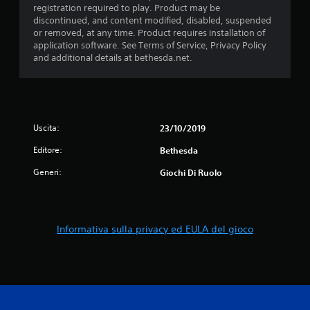
registration required to play. Product may be
o
discontinued, and content modified, disabled, suspended
n
or removed, at any time. Product requires installation of
o
application software. See Terms of Service, Privacy Policy
d
and additional details at bethesda.net.
i
s
p
o
n
i
Uscita:
23/10/2019
b
i
Editore:
Bethesda
l
Generi:
Giochi Di Ruolo
i
o
p
z
i
Informativa sulla privacy ed EULA del gioco
o
n
i
p
e
r