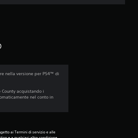
u
c
i
o
n
q
u
e nella versione per PS4™ di
e
ne County acquistando i
utomaticamente nel conto in
d
a
6
etto ai Termini di servizio e alle 
tion e a qualsiasi altra condizione 