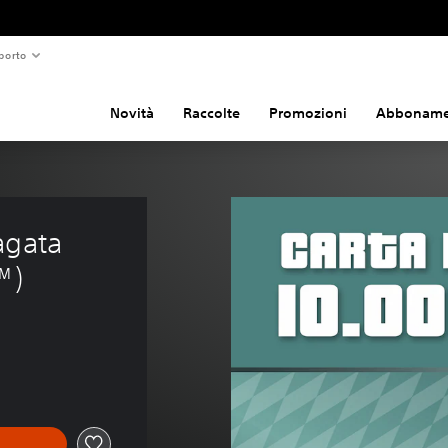
porto
Novità
Raccolte
Promozioni
Abboname
agata 
™)