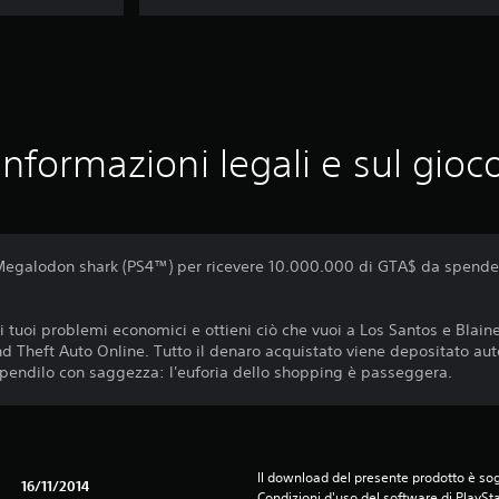
Informazioni legali e sul gioc
Megalodon shark (PS4™) per ricevere 10.000.000 di GTA$ da spender
 i tuoi problemi economici e ottieni ciò che vuoi a Los Santos e Blai
nd Theft Auto Online. Tutto il denaro acquistato viene depositato a
pendilo con saggezza: l'euforia dello shopping è passeggera.
Il download del presente prodotto è sogg
16/11/2014
Condizioni d'uso del software di PlaySta