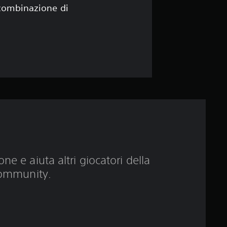
3
 combinazione di
.
6
6
s
t
e
l
ne e aiuta altri giocatori della
ommunity.
l
e
s