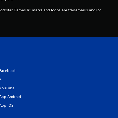
i
 Rockstar Games R* marks and logos are trademarks and/or
Facebook
X
YouTube
App Android
App iOS