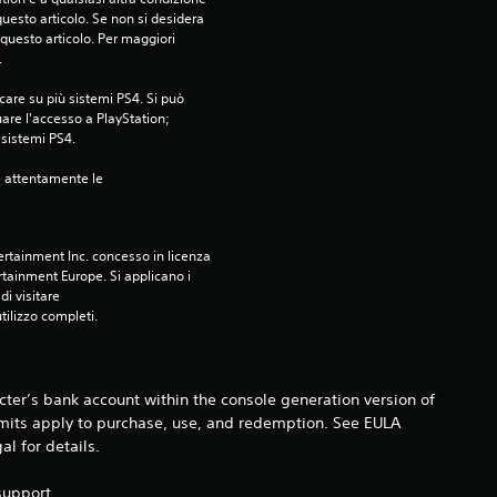
7
esto articolo. Se non si desidera 
questo articolo. Per maggiori 
v
.
a
care su più sistemi PS4. Si può 
are l'accesso a PlayStation; 
l
i sistemi PS4.
e attentamente le 
u
t
rtainment Inc. concesso in licenza 
tainment Europe. Si applicano i 
a
i visitare 
utilizzo completi.
z
i
ter’s bank account within the console generation version of
o
imits apply to purchase, use, and redemption. See EULA
 for details.
n
support.