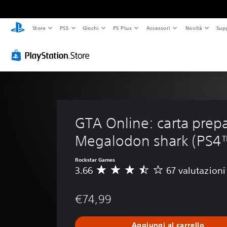
Store
PS5
Giochi
PS Plus
Accessori
Novità
Sup
GTA Online: carta prep
Megalodon shark (PS4
Rockstar Games
3.66
67 valutazioni
V
a
l
€74,99
u
t
a
Aggiungi al carrello