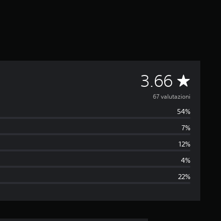
V
3.66
a
67 valutazioni
54%
l
7%
u
12%
t
4%
22%
a
z