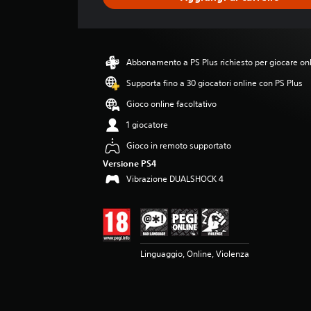
z
i
o
n
e
Abbonamento a PS Plus richiesto per giocare on
m
e
Supporta fino a 30 giocatori online con PS Plus
d
Gioco online facoltativo
i
a
1 giocatore
d
Gioco in remoto supportato
i
3
Versione PS4
.
Vibrazione DUALSHOCK 4
6
6
s
t
e
l
Linguaggio, Online, Violenza
l
e
s
u