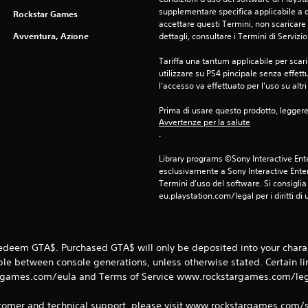
supplementare specifica applicabile a qu
Rockstar Games
accettare questi Termini, non scaricare 
Avventura, Azione
dettagli, consultare i Termini di Servizio
Tariffa una tantum applicabile per scari
utilizzare su PS4 pincipale senza effettu
l'accesso va effettuato per l'uso su altr
Prima di usare questo prodotto, legger
Avvertenze per la salute
.
Library programs ©Sony Interactive Ente
esclusivamente a Sony Interactive Enter
Termini d'uso del software. Si consiglia d
eu.playstation.com/legal per i diritti di 
redeem GTA$. Purchased GTA$ will only be deposited into your charac
able between console generations, unless otherwise stated. Certain l
games.com/eula and Terms of Service www.rockstargames.com/legal
tomer and technical support, please visit www.rockstargames.com/