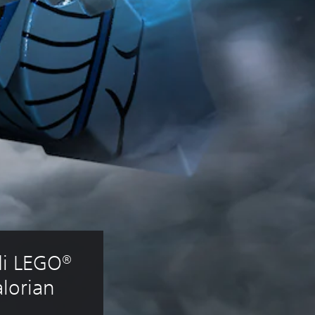
di LEGO® 
lorian 