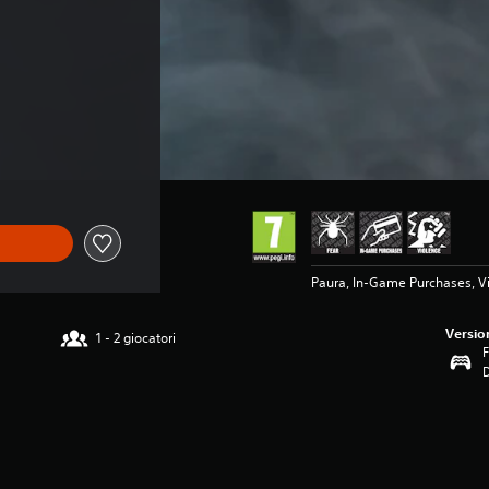
,99
Paura, In-Game Purchases, V
Versio
1 - 2 giocatori
F