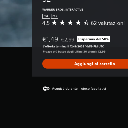
WARNER BROS. INTERACTIVE
PS4
PS5
4.5
62 valutazioni
V
a
l
€1,49
€2,99
Risparmio del 50%
u
Scontato dal prezzo originale di €2
t
L'offerta termina il 12/8/2026 10:59 PM UTC
a
Prezzo più basso degli ultimi 30 giorni: €2,99
z
i
Aggiungi al carrello
o
n
e
m
e
Acquisti durante il gioco facoltativi
d
i
a
d
i
4
.