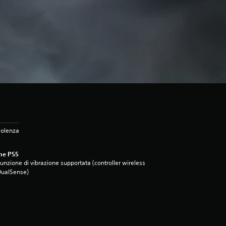
iolenza
ne PS5
unzione di vibrazione supportata (controller wireless
DualSense)