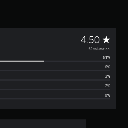
V
4.50
a
62 valutazioni
81%
l
6%
u
3%
t
2%
8%
a
z
i