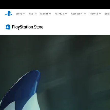
Store
PS5
Giochi
PS Plus
Accessori
Novità
Sup