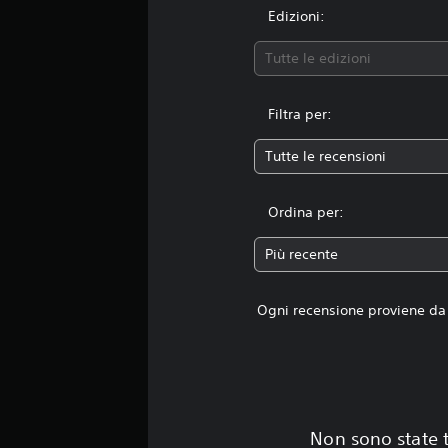
t
Edizioni:
a
z
Tutte le edizioni
i
o
n
Filtra per:
i
Tutte le recensioni
Ordina per:
Più recente
Ogni recensione proviene da 
Non sono state t