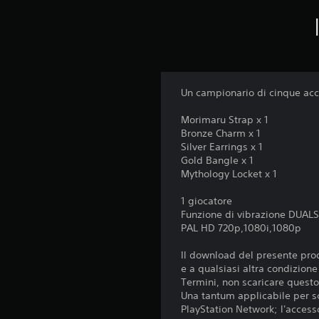
Un campionario di cinque acce
Morimaru Strap x 1
Bronze Charm x 1
Silver Earrings x 1
Gold Bangle x 1
Mythology Locket x 1
1 giocatore
Funzione di vibrazione DUA
PAL HD 720p,1080i,1080p
Il download del presente prod
e a qualsiasi altra condizion
Termini, non scaricare questo 
Una tantum applicabile per sc
PlayStation Network; l'accesso