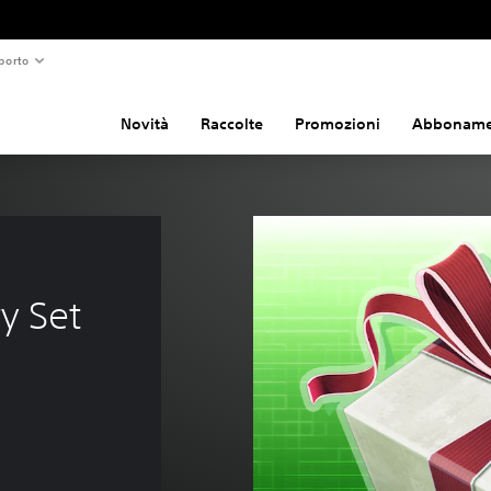
porto
Novità
Raccolte
Promozioni
Abboname
y Set