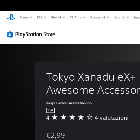
Store
PS5
Giochi
PS Plus
Accessori
Novità
Sup
Tokyo Xanadu eX+ 
Awesome Accessor
Aksys Games Localization Inc.
PS4
4
4 valutazioni
V
a
l
€2,99
u