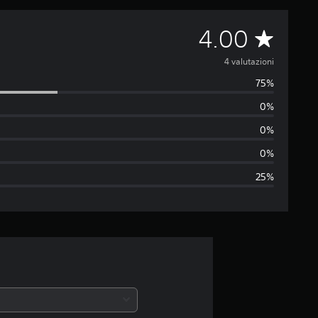
V
4.00
a
4 valutazioni
75%
l
0%
u
0%
t
0%
25%
a
z
i
o
n