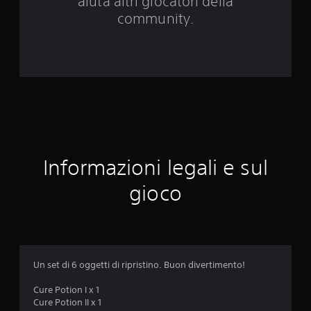
aiuta altri giocatori della
3
community.
7
v
a
l
u
Informazioni legali e sul
t
gioco
a
z
i
Un set di 6 oggetti di ripristino. Buon divertimento!
o
Cure Potion I x 1
n
Cure Potion II x 1