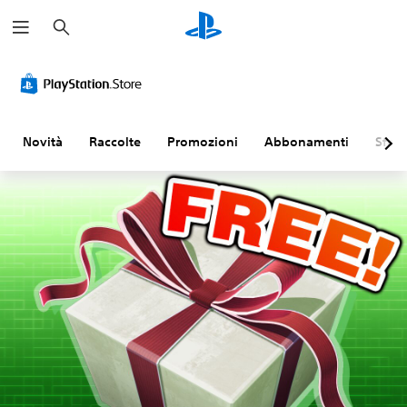
C
e
r
c
a
Novità
Raccolte
Promozioni
Abbonamenti
Sfogl