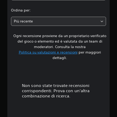
i
Ordina per:
a
Più recente
d
Ogni recensione proviene da un proprietario verificato
i
del gioco o elemento ed è valutata da un team di
4
moderatori. Consulta la nostra
Politica su valutazioni e recensioni
per maggiori
.
dettagli.
2
s
t
Non sono state trovate recensioni
corrispondenti. Prova con un'altra
e
combinazione di ricerca.
l
l