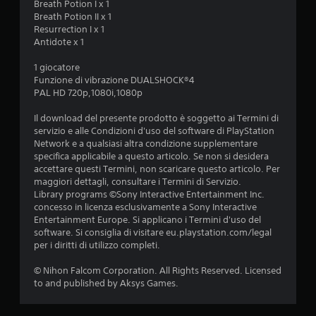
Breath Potion I x 1
i
Breath Potion II x 1
Resurrection I x 1
Antidote x 1
1 giocatore
Funzione di vibrazione DUALSHOCK®4
PAL HD 720p,1080i,1080p
Il download del presente prodotto è soggetto ai Termini di
servizio e alle Condizioni d'uso del software di PlayStation
Network e a qualsiasi altra condizione supplementare
specifica applicabile a questo articolo. Se non si desidera
accettare questi Termini, non scaricare questo articolo. Per
maggiori dettagli, consultare i Termini di Servizio.
Library programs ©Sony Interactive Entertainment Inc.
concesso in licenza esclusivamente a Sony Interactive
Entertainment Europe. Si applicano i Termini d'uso del
software. Si consiglia di visitare eu.playstation.com/legal
per i diritti di utilizzo completi.
© Nihon Falcom Corporation. All Rights Reserved. Licensed
to and published by Aksys Games.