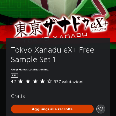
Tokyo Xanadu eX+ Free 
Sample Set 1
Aksys Games Localization Inc.
PS4
4.2
337 valutazioni
V
a
l
Gratis
u
t
a
Aggiungi alla raccolta
z
i