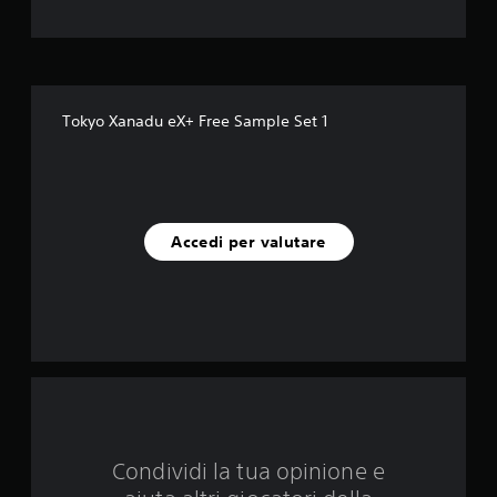
e
s
u
Tokyo Xanadu eX+ Free Sample Set 1
c
i
n
Accedi per valutare
q
u
e
d
a
Condividi la tua opinione e
3