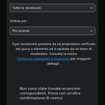
a
Tutte le recensioni
z
i
Ordina per:
o
Più recente
n
Ogni recensione proviene da un proprietario verificato
e
del gioco o elemento ed è valutata da un team di
moderatori. Consulta la nostra
Politica su valutazioni e recensioni
per maggiori
dettagli.
Non sono state trovate recensioni
corrispondenti. Prova con un'altra
combinazione di ricerca.