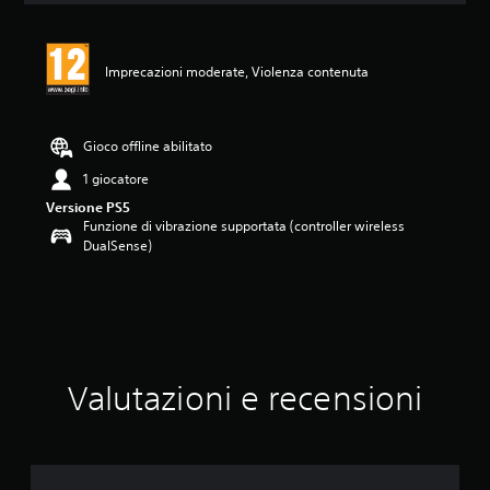
l
u
t
Imprecazioni moderate, Violenza contenuta
a
z
i
o
Gioco offline abilitato
n
e
1 giocatore
Versione PS5
Funzione di vibrazione supportata (controller wireless
DualSense)
Valutazioni e recensioni