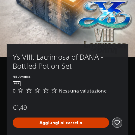
Ys VIII: Lacrimosa of DANA - 
Bottled Potion Set
NIS America
PS5
0
Nessuna valutazione
N
e
s
€1,49
s
u
n
Aggiungi al carrello
a
v
a