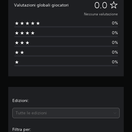
N
0.0
Valutazioni globali giocatori
e
Nessuna valutazione
0%
s
0%
s
0%
u
0%
n
0%
a
v
a
l
Edizioni:
u
Tutte le edizioni
t
Filtra per: