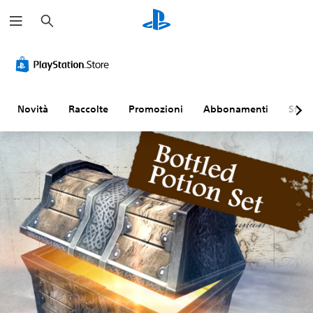
C
e
r
c
a
Novità
Raccolte
Promozioni
Abbonamenti
Sfogl