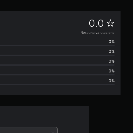
N
0.0
e
Nessuna valutazione
0%
s
0%
s
0%
u
0%
0%
n
a
v
a