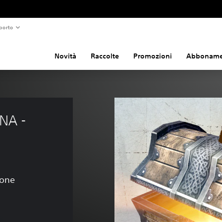
porto
Novità
Raccolte
Promozioni
Abboname
NA - 
ione