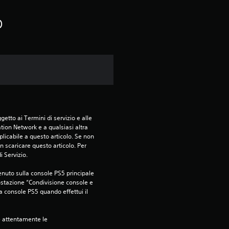
o
etto ai Termini di servizio e alle 
tion Network e a qualsiasi altra 
icabile a questo articolo. Se non 
 scaricare questo articolo. Per 
i Servizio.
nuto sulla console PS5 principale 
ostazione “Condivisione console e 
ra console PS5 quando effettui il 
e attentamente le 