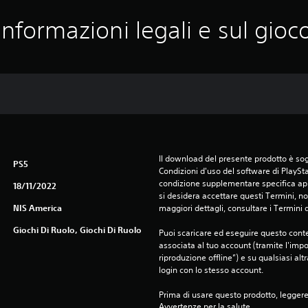
Informazioni legali e sul gioc
Il download del presente prodotto è sogg
PS5
Condizioni d'uso del software di PlaySta
condizione supplementare specifica appl
18/11/2022
si desidera accettare questi Termini, non
NIS America
maggiori dettagli, consultare i Termini d
Giochi Di Ruolo, Giochi Di Ruolo
Puoi scaricare ed eseguire questo conte
associata al tuo account (tramite l'imp
riproduzione offline”) e su qualsiasi alt
login con lo stesso account.
Prima di usare questo prodotto, legger
Avvertenze per la salute