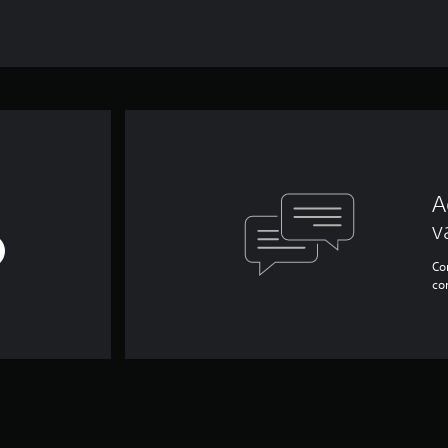
A
v
Con
co