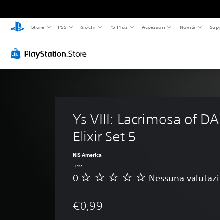
Store
PS5
Giochi
PS Plus
Accessori
Novità
Sup
Ys VIII: Lacrimosa of DA
Elixir Set 5
NIS America
PS5
0
Nessuna valutaz
N
e
s
€0,99
s
u