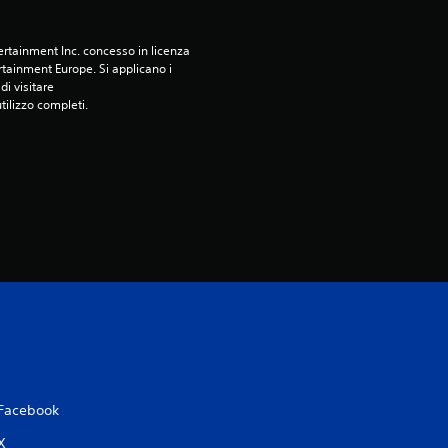
rtainment Inc. concesso in licenza 
tainment Europe. Si applicano i 
i visitare 
utilizzo completi.
Facebook
X