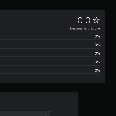
N
0.0
e
Nessuna valutazione
0%
s
0%
s
0%
u
0%
0%
n
a
v
a