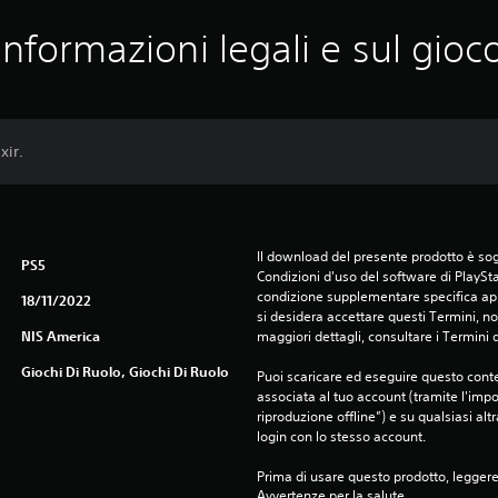
Informazioni legali e sul gioc
xir.
Il download del presente prodotto è sogg
PS5
Condizioni d'uso del software di PlaySta
condizione supplementare specifica appl
18/11/2022
si desidera accettare questi Termini, non
NIS America
maggiori dettagli, consultare i Termini d
Giochi Di Ruolo, Giochi Di Ruolo
Puoi scaricare ed eseguire questo conte
associata al tuo account (tramite l'imp
riproduzione offline”) e su qualsiasi alt
login con lo stesso account.
Prima di usare questo prodotto, legger
Avvertenze per la salute