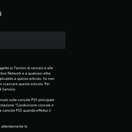
o
etto ai Termini di servizio e alle 
tion Network e a qualsiasi altra 
icabile a questo articolo. Se non 
 scaricare questo articolo. Per 
i Servizio.
nuto sulla console PS5 principale 
ostazione “Condivisione console e 
ra console PS5 quando effettui il 
e attentamente le 