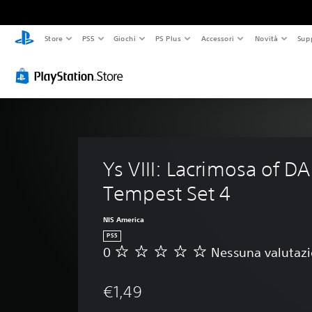
Store
PS5
Giochi
PS Plus
Accessori
Novità
Sup
Ys VIII: Lacrimosa of DA
Tempest Set 4
NIS America
PS5
0
Nessuna valutaz
N
e
s
€1,49
s
u