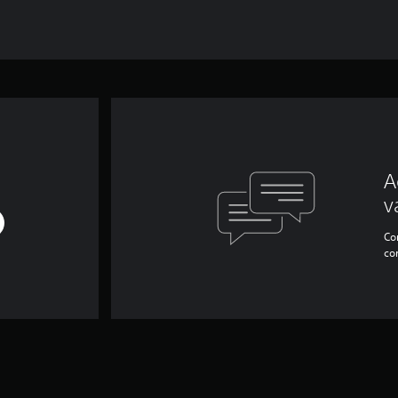
A
v
Con
co