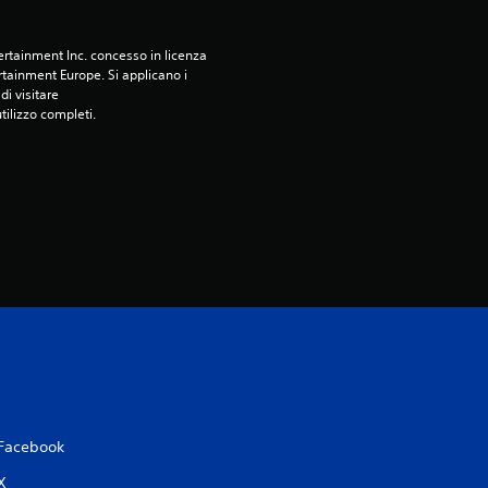
rtainment Inc. concesso in licenza 
tainment Europe. Si applicano i 
i visitare 
utilizzo completi.
Facebook
X