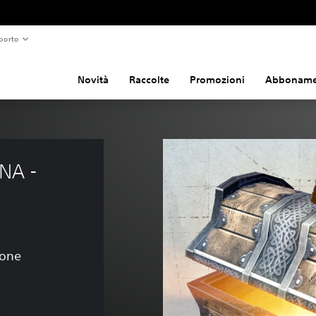
porto
Novità
Raccolte
Promozioni
Abboname
NA - 
ione