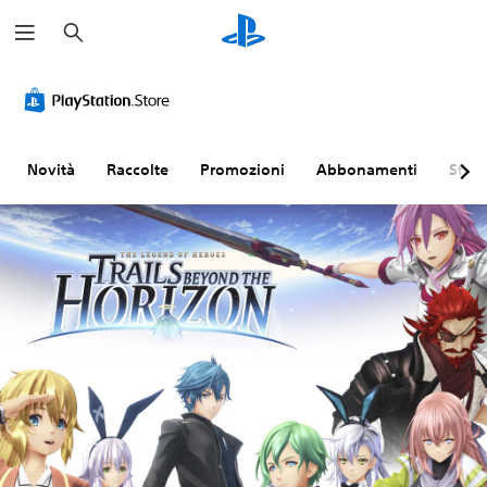
C
e
r
c
a
Novità
Raccolte
Promozioni
Abbonamenti
Sfogl