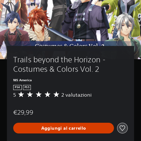
Trails beyond the Horizon - 
Costumes & Colors Vol. 2
NIS America
PS4
PS5
5
2 valutazioni
V
a
l
€29,99
u
t
a
Aggiungi al carrello
z
i
o