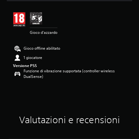
n
e
m
e
d
Gioco d'azzardo
i
a
d
Gioco offline abilitato
i
5
1 giocatore
s
Versione PS5
t
Funzione di vibrazione supportata (controller wireless
e
DualSense)
l
l
e
s
u
c
i
n
Valutazioni e recensioni
q
u
e
d