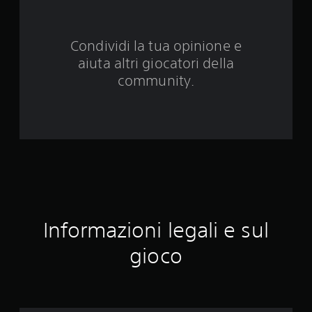
v
a
Condividi la tua opinione e
aiuta altri giocatori della
l
community.
u
t
a
z
i
o
Informazioni legali e sul
n
gioco
i