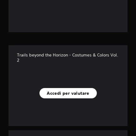
e
s
u
c
i
Trails beyond the Horizon - Costumes & Colors Vol.
2
n
q
u
Accedi per valutare
e
d
a
2