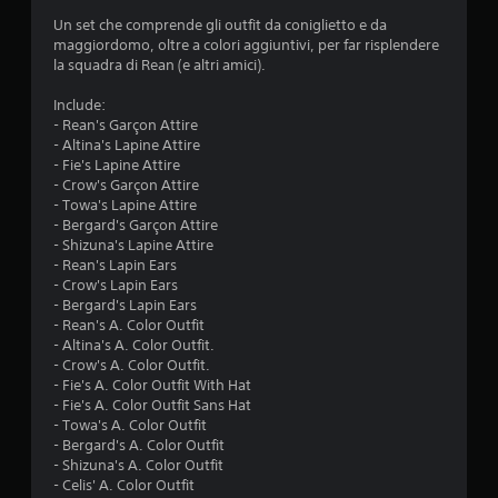
Un set che comprende gli outfit da coniglietto e da
maggiordomo, oltre a colori aggiuntivi, per far risplendere
la squadra di Rean (e altri amici).
Include:
- Rean's Garçon Attire
- Altina's Lapine Attire
- Fie's Lapine Attire
- Crow's Garçon Attire
- Towa's Lapine Attire
- Bergard's Garçon Attire
- Shizuna's Lapine Attire
- Rean's Lapin Ears
- Crow's Lapin Ears
- Bergard's Lapin Ears
- Rean's A. Color Outfit
- Altina's A. Color Outfit.
- Crow's A. Color Outfit.
- Fie's A. Color Outfit With Hat
- Fie's A. Color Outfit Sans Hat
- Towa's A. Color Outfit
- Bergard's A. Color Outfit
- Shizuna's A. Color Outfit
- Celis' A. Color Outfit