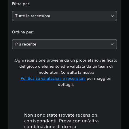
Filtra per:
e
Tutte le recensioni
d
i
Ordina per:
a
Più recente
d
Ogni recensione proviene da un proprietario verificato
i
del gioco o elemento ed è valutata da un team di
5
moderatori. Consulta la nostra
Politica su valutazioni e recensioni
per maggiori
s
dettagli.
t
e
l
Non sono state trovate recensioni
corrispondenti. Prova con un'altra
l
combinazione di ricerca.