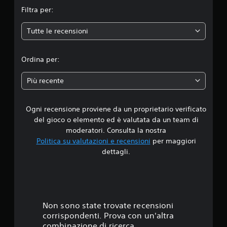
m
Filtra per:
e
Tutte le recensioni
d
i
Ordina per:
a
Più recente
d
Ogni recensione proviene da un proprietario verificato
i
del gioco o elemento ed è valutata da un team di
4
moderatori. Consulta la nostra
Politica su valutazioni e recensioni
per maggiori
.
dettagli.
3
1
s
Non sono state trovate recensioni
corrispondenti. Prova con un'altra
t
combinazione di ricerca.