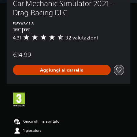
Car Mechanic Simulator 2021 - 
Drag Racing DLC
PLAYWAY S.A
PS4
PS5
4.31
32 valutazioni
V
a
l
€14,99
u
t
a
Aggiungi al carrello
z
i
o
n
e
m
e
d
i
a
Gioco offline abilitato
d
1 giocatore
i
4