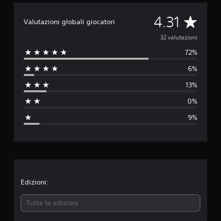
u
t
V
4.31
a
Valutazioni globali giocatori
z
a
i
32 valutazioni
o
72%
l
n
i
6%
u
13%
t
0%
a
9%
z
i
o
n
Edizioni:
e
Tutte le edizioni