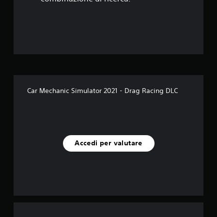
e
l
l
e
s
Car Mechanic Simulator 2021 - Drag Racing DLC
u
c
i
Accedi per valutare
n
q
u
e