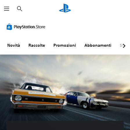
C
e
r
c
a
Novità
Raccolte
Promozioni
Abbonamenti
Sfogl