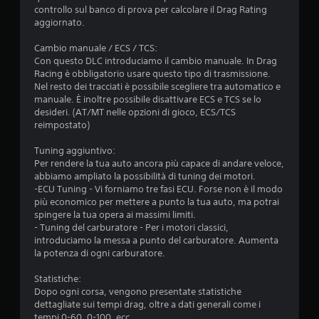
controllo sul banco di prova per calcolare il Drag Rating
aggiornato.
Cambio manuale / ECS / TCS:
Con questo DLC introduciamo il cambio manuale. In Drag
Racing è obbligatorio usare questo tipo di trasmissione.
Nel resto dei tracciati è possibile scegliere tra automatico e
manuale. È inoltre possibile disattivare ECS e TCS se lo
desideri. (AT/MT nelle opzioni di gioco, ECS/TCS
reimpostato)
Tuning aggiuntivo:
Per rendere la tua auto ancora più capace di andare veloce,
abbiamo ampliato la possibilità di tuning dei motori.
-ECU Tuning - Vi forniamo tre fasi ECU. Forse non è il modo
più economico per mettere a punto la tua auto, ma potrai
spingere la tua opera ai massimi limiti.
- Tuning del carburatore - Per i motori classici,
introduciamo la messa a punto del carburatore. Aumenta
la potenza di ogni carburatore.
Statistiche:
Dopo ogni corsa, vengono presentate statistiche
dettagliate sui tempi drag, oltre a dati generali come i
tempi 0-60, 0-100, ecc.