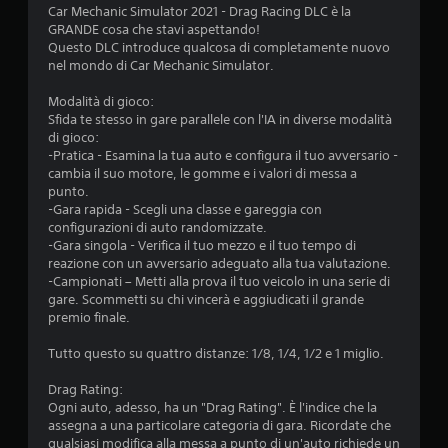
Car Mechanic Simulator 2021 - Drag Racing DLC è la
o
GRANDE cosa che stavi aspettando!
Questo DLC introduce qualcosa di completamente nuovo
n
nel mondo di Car Mechanic Simulator.
i
Modalità di gioco:
Sfida te stesso in gare parallele con l'IA in diverse modalità
di gioco:
-Pratica - Esamina la tua auto e configura il tuo avversario -
cambia il suo motore, le gomme e i valori di messa a
punto.
-Gara rapida - Scegli una classe e gareggia con
configurazioni di auto randomizzate.
-Gara singola - Verifica il tuo mezzo e il tuo tempo di
reazione con un avversario adeguato alla tua valutazione.
-Campionati – Metti alla prova il tuo veicolo in una serie di
gare. Scommetti su chi vincerà e aggiudicati il grande
premio finale.
Tutto questo su quattro distanze: 1/8, 1/4, 1/2 e 1 miglio.
Drag Rating:
Ogni auto, adesso, ha un "Drag Rating". È l'indice che la
assegna a una particolare categoria di gara. Ricordate che
qualsiasi modifica alla messa a punto di un'auto richiede un