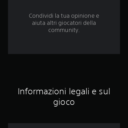
d
Condividi la tua opinione e
a
aiuta altri giocatori della
3
community.
2
v
a
l
u
Informazioni legali e sul
t
gioco
a
z
i