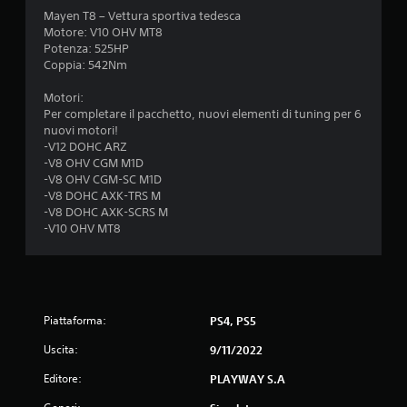
Mayen T8 – Vettura sportiva tedesca
Motore: V10 OHV MT8
Potenza: 525HP
Coppia: 542Nm
Motori:
Per completare il pacchetto, nuovi elementi di tuning per 6
nuovi motori!
-V12 DOHC ARZ
-V8 OHV CGM M1D
-V8 OHV CGM-SC M1D
-V8 DOHC AXK-TRS M
-V8 DOHC AXK-SCRS M
-V10 OHV MT8
Piattaforma:
PS4, PS5
Uscita:
9/11/2022
Editore:
PLAYWAY S.A