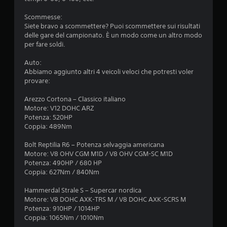
Scommesse:
Siete bravo a scommettere? Puoi scommettere sui risultati
delle gare del campionato. È un modo come un altro modo
per fare soldi.
Auto:
Abbiamo aggiunto altri 4 veicoli veloci che potresti voler
provare:
Arezzo Cortona – Classico italiano
Motore: V12 DOHC ARZ
Potenza: 520HP
Coppia: 489Nm
Bolt Reptilia R6 – Potenza selvaggia americana
Motore: V8 OHV CGM M1D / V8 OHV CGM-SC M1D
Potenza: 490HP / 680 HP
Coppia: 627Nm / 840Nm
Hammerdal Strale S – Supercar nordica
Motore: V8 DOHC AXK-TRS M / V8 DOHC AXK-SCRS M
Potenza: 910HP / 1014HP
Coppia: 1065Nm / 1010Nm