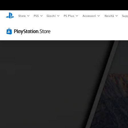
Store
PS5
Giochi
PS Plus
Accessori
Novità
Sup