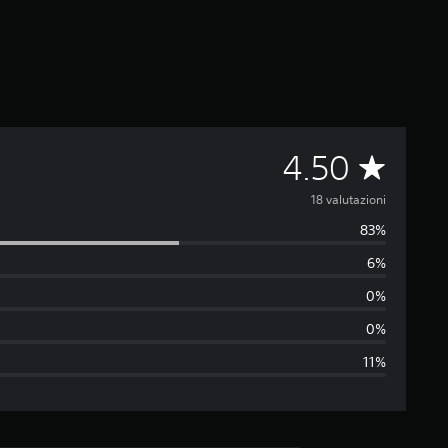
V
4.50
a
18 valutazioni
83%
l
6%
u
0%
t
0%
11%
a
z