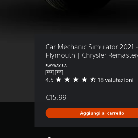
Car Mechanic Simulator 2021 
Plymouth | Chrysler Remaste
PLAYWAY S.A
PS4
PS5
4.5
18 valutazioni
V
a
l
€15,99
u
t
a
Aggiungi al carrello
z
i
o
n