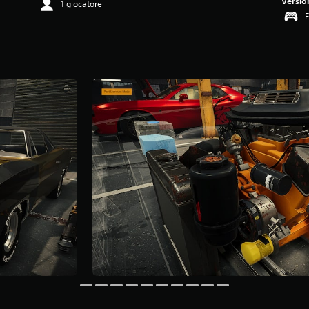
Versio
1 giocatore
F