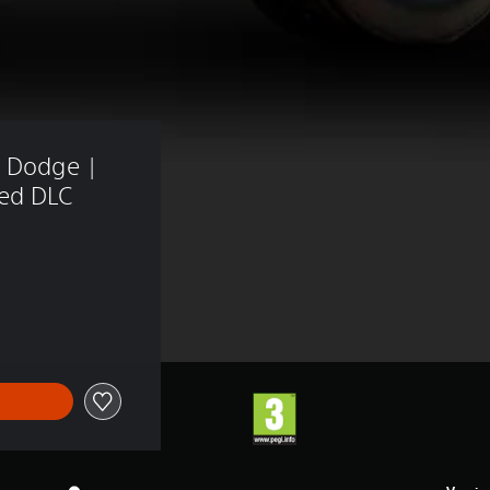
- Dodge | 
red DLC