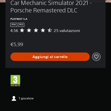
Car Mechanic Simulator 2021 - 
Porsche Remastered DLC
PLAYWAY S.A
PS4
PS5
4.56
25 valutazioni
V
a
l
€5,99
u
t
a
Aggiungi al carrello
z
i
o
n
e
m
e
d
i
a
1 giocatore
d
i
4