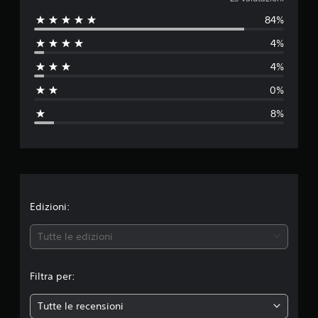
a
u
t
84%
l
a
z
4%
u
i
o
4%
t
n
0%
i
a
8%
z
i
o
n
Edizioni:
e
Tutte le edizioni
m
Filtra per:
e
Tutte le recensioni
d