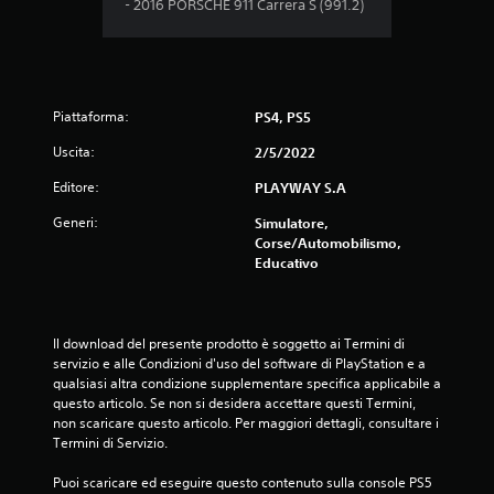
- 2016 PORSCHE 911 Carrera S (991.2)
i
Piattaforma:
PS4, PS5
Uscita:
2/5/2022
Editore:
PLAYWAY S.A
Generi:
Simulatore,
Corse/Automobilismo,
Educativo
Il download del presente prodotto è soggetto ai Termini di 
servizio e alle Condizioni d'uso del software di PlayStation e a 
qualsiasi altra condizione supplementare specifica applicabile a 
questo articolo. Se non si desidera accettare questi Termini, 
non scaricare questo articolo. Per maggiori dettagli, consultare i 
Termini di Servizio.
Puoi scaricare ed eseguire questo contenuto sulla console PS5 