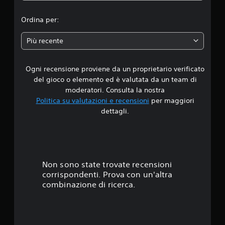
i
Ordina per:
a
Più recente
d
Ogni recensione proviene da un proprietario verificato
i
del gioco o elemento ed è valutata da un team di
4
moderatori. Consulta la nostra
Politica su valutazioni e recensioni
per maggiori
.
dettagli.
5
6
s
Non sono state trovate recensioni
corrispondenti. Prova con un'altra
t
combinazione di ricerca.
e
l