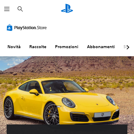
C
e
r
c
a
Novità
Raccolte
Promozioni
Abbonamenti
Sfogl