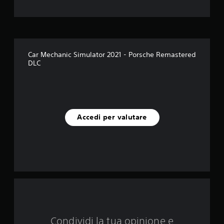
l
e
s
Car Mechanic Simulator 2021 - Porsche Remastered
DLC
u
c
i
Accedi per valutare
n
q
u
e
d
a
Condividi la tua opinione e