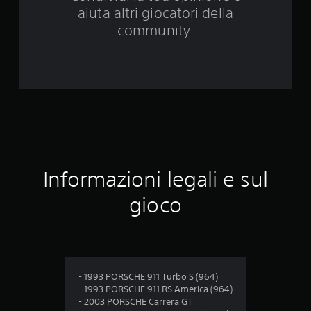
aiuta altri giocatori della
2
community.
5
v
a
l
u
t
Informazioni legali e sul
a
gioco
z
i
o
- 1993 PORSCHE 911 Turbo S (964)
- 1993 PORSCHE 911 RS America (964)
n
- 2003 PORSCHE Carrera GT