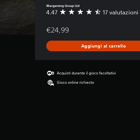
Wargaming Group Ltd
4.47
17 valutazioni
V
a
l
€24,99
u
t
a
Aggiungi al carrello
z
i
o
n
e
Acquisti durante il gioco facoltativi
m
Gioco online richiesto
e
d
i
a
d
i
4
.
4
7