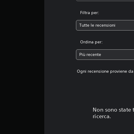
z
i
Filtra per:
o
n
Tutte le recensioni
i
Ordina per:
Più recente
Ogni recensione proviene da 
Non sono state t
ricerca.