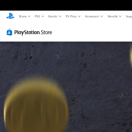
Store
PS5
Giochi
PS Plus
Accessori
Novità
Sup