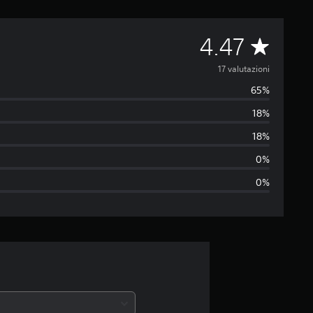
V
4.47
a
17 valutazioni
65%
l
18%
u
18%
t
0%
0%
a
z
i
o
n