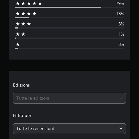
79%
l
13%
u
3%
t
1%
a
3%
z
i
o
n
Edizioni:
e
Tutte le edizioni
m
Filtra per:
e
Tutte le recensioni
d