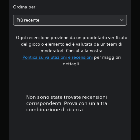
i
Ordina per:
a
Più recente
d
Ogni recensione proviene da un proprietario verificato
i
del gioco o elemento ed è valutata da un team di
4
moderatori. Consulta la nostra
Politica su valutazioni e recensioni
per maggiori
.
dettagli.
6
6
s
Non sono state trovate recensioni
corrispondenti. Prova con un'altra
t
combinazione di ricerca.
e
l