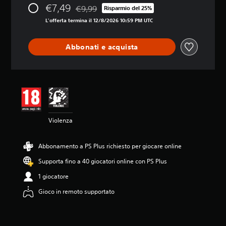
€7,49
€9,99
n
Risparmio del 25%
Scontato dal prezzo originale di €9,99
e
L'offerta termina il 12/8/2026 10:59 PM UTC
m
e
d
Abbonati e acquista
i
a
d
i
4
.
6
6
Violenza
s
t
e
Abbonamento a PS Plus richiesto per giocare online
l
Supporta fino a 40 giocatori online con PS Plus
l
e
1 giocatore
s
u
Gioco in remoto supportato
c
i
n
q