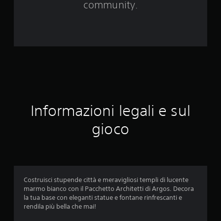
2
community.
6
7
v
a
l
Informazioni legali e sul
u
gioco
t
a
z
Costruisci stupende città e meravigliosi templi di lucente
i
marmo bianco con il Pacchetto Architetti di Argos. Decora
la tua base con eleganti statue e fontane rinfrescanti e
o
rendila più bella che mai!