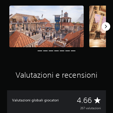
u
e
d
a
2
6
7
v
a
l
u
t
a
z
i
o
Valutazioni e recensioni
n
i
V
4.66
Valutazioni globali giocatori
a
267 valutazioni