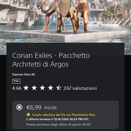
Conan Exiles - Pacchetto 
Architetti di Argos
Funcom Oslo AS
PS4
4.66
267 valutazioni
V
a
l
u
€6,99
€9,99
t
Scontato dal prezzo originale di €9,99
a
Sconto ulteriore del 5% con PlayStation Plus
L'offerta termina il 12/8/2026 10:59 PM UTC
z
Prezzo più basso degli ultimi 30 giorni: €9,99
i
o