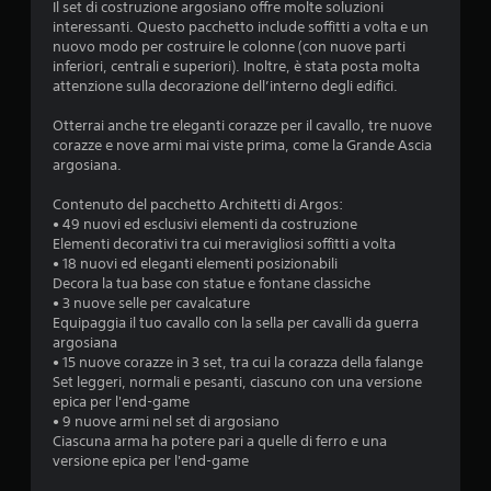
n
Il set di costruzione argosiano offre molte soluzioni
interessanti. Questo pacchetto include soffitti a volta e un
i
nuovo modo per costruire le colonne (con nuove parti
inferiori, centrali e superiori). Inoltre, è stata posta molta
attenzione sulla decorazione dell’interno degli edifici.
Otterrai anche tre eleganti corazze per il cavallo, tre nuove
corazze e nove armi mai viste prima, come la Grande Ascia
argosiana.
Contenuto del pacchetto Architetti di Argos:
• 49 nuovi ed esclusivi elementi da costruzione
Elementi decorativi tra cui meravigliosi soffitti a volta
• 18 nuovi ed eleganti elementi posizionabili
Decora la tua base con statue e fontane classiche
• 3 nuove selle per cavalcature
Equipaggia il tuo cavallo con la sella per cavalli da guerra
argosiana
• 15 nuove corazze in 3 set, tra cui la corazza della falange
Set leggeri, normali e pesanti, ciascuno con una versione
epica per l'end-game
• 9 nuove armi nel set di argosiano
Ciascuna arma ha potere pari a quelle di ferro e una
versione epica per l'end-game