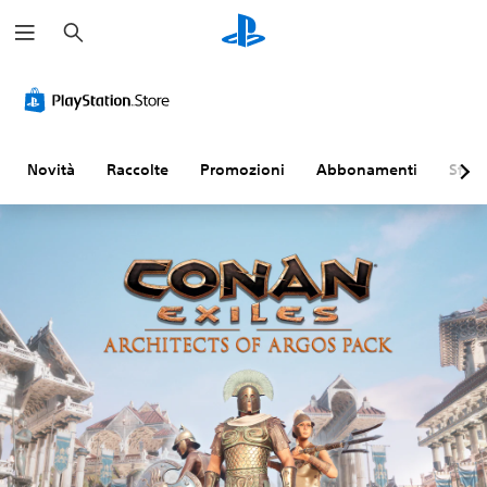
C
e
r
c
a
Novità
Raccolte
Promozioni
Abbonamenti
Sfogl