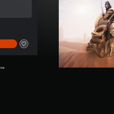
 di €6,99
di €6,99
line