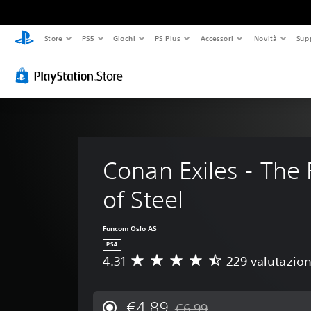
Store
PS5
Giochi
PS Plus
Accessori
Novità
Sup
Conan Exiles - The 
of Steel
Funcom Oslo AS
PS4
4.31
229 valutazion
V
a
l
u
€4,89
€6,99