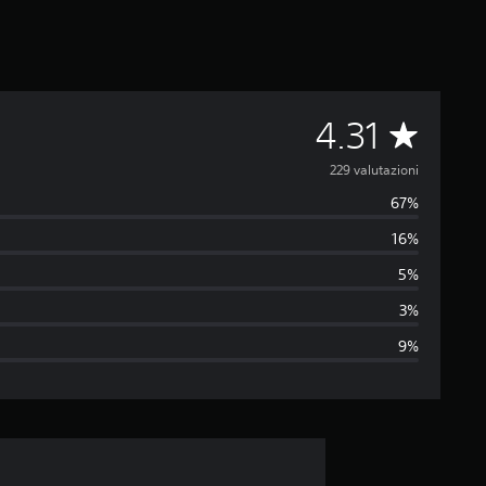
V
4.31
a
229 valutazioni
67%
l
16%
u
5%
t
3%
9%
a
z
i