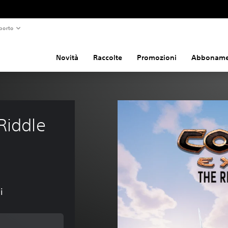
porto
Novità
Raccolte
Promozioni
Abboname
Riddle 
i