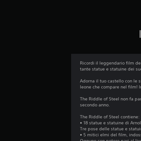
Ricordi il leggendario film de
tante statue e statuine dei s
Adorna il tuo castello con le
leone che compare nel film! In
The Riddle of Steel non fa pa
secondo anno.
The Riddle of Steel contiene:
• 18 statue e statuine di Arn
Tre pose delle statue e statui
• 5 mitici elmi del film, in
Ognuno con potere pari al liv