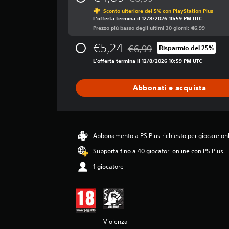
Scontato dal prezzo originale
t
Sconto ulteriore del 5% con PlayStation Plus
a
L'offerta termina il 12/8/2026 10:59 PM UTC
z
Prezzo più basso degli ultimi 30 giorni: €6,99
i
o
€5,24
€6,99
Risparmio del 25%
n
Scontato dal prezzo originale 
e
L'offerta termina il 12/8/2026 10:59 PM UTC
m
e
Abbonati e acquista
d
i
a
d
i
Abbonamento a PS Plus richiesto per giocare on
4
.
Supporta fino a 40 giocatori online con PS Plus
3
1 giocatore
1
s
t
e
l
l
Violenza
e