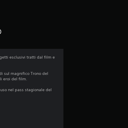
c
i
o
n
q
u
tti esclusivi tratti dal film e
e
edi sul magnifico Trono del
 eroi del film.
d
luso nel pass stagionale del
a
2
2