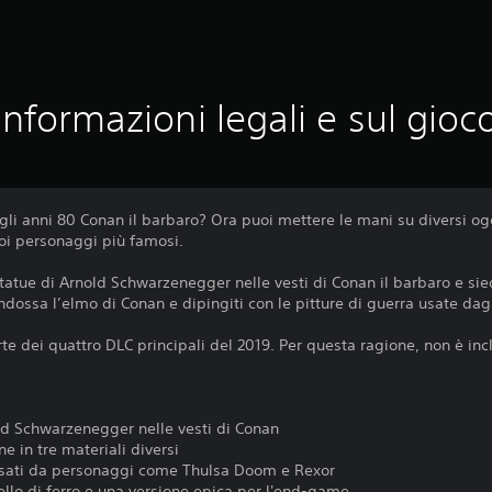
Informazioni legali e sul gioc
gli anni 80 Conan il barbaro? Ora puoi mettere le mani su diversi ogge
uoi personaggi più famosi.
 statue di Arnold Schwarzenegger nelle vesti di Conan il barbaro e si
dossa l’elmo di Conan e dipingiti con le pitture di guerra usate dagli
rte dei quattro DLC principali del 2019. Per questa ragione, non è inc
old Schwarzenegger nelle vesti di Conan
ne in tre materiali diversi
dossati da personaggi come Thulsa Doom e Rexor
ello di ferro e una versione epica per l'end-game