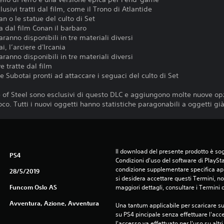
usivi tratti dal film, come il Trono di Atlantide
an o le statue del culto di Set
ia dal film Conan il barbaro
aranno disponibili in tre materiali diversi
i, l’arciere d'Ircania
aranno disponibili in tre materiali diversi
e tratte dal film
e Subotai pronti ad attaccare i seguaci del culto di Set
le of Steel sono esclusivi di questo DLC e aggiungono molte nuove op
co. Tutti i nuovi oggetti hanno statistiche paragonabili a oggetti già
Il download del presente prodotto è sogg
PS4
Condizioni d'uso del software di PlaySta
condizione supplementare specifica appl
28/5/2019
si desidera accettare questi Termini, non
Funcom Oslo AS
maggiori dettagli, consultare i Termini d
Avventura, Azione, Avventura
Una tantum applicabile per scaricare su 
su PS4 pincipale senza effettuare l'acc
l'accesso va effettuato per l'uso su altr