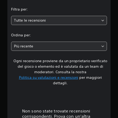
m
Filtra per:
e
Tutte le recensioni
d
i
Ordina per:
a
Più recente
d
Ogni recensione proviene da un proprietario verificato
i
del gioco o elemento ed è valutata da un team di
1
moderatori. Consulta la nostra
Politica su valutazioni e recensioni
per maggiori
s
dettagli.
t
e
l
Non sono state trovate recensioni
corrispondenti. Prova con un'altra