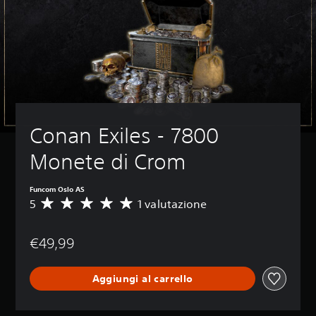
Conan Exiles - 7800 
Monete di Crom
Funcom Oslo AS
5
1 valutazione
V
a
l
€49,99
u
t
a
Aggiungi al carrello
z
i
o