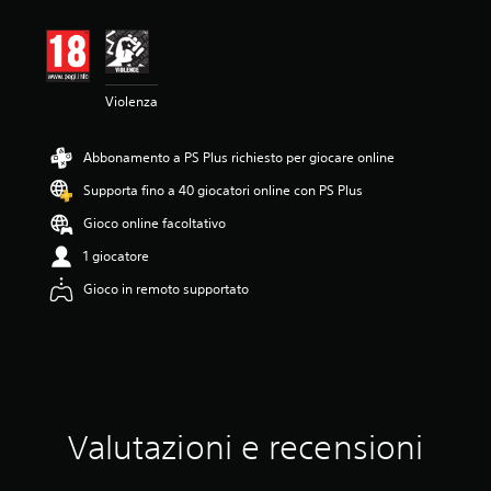
n
e
m
e
d
Violenza
i
a
d
Abbonamento a PS Plus richiesto per giocare online
i
5
Supporta fino a 40 giocatori online con PS Plus
s
t
Gioco online facoltativo
e
1 giocatore
l
l
Gioco in remoto supportato
e
s
u
c
i
n
q
Valutazioni e recensioni
u
e
d