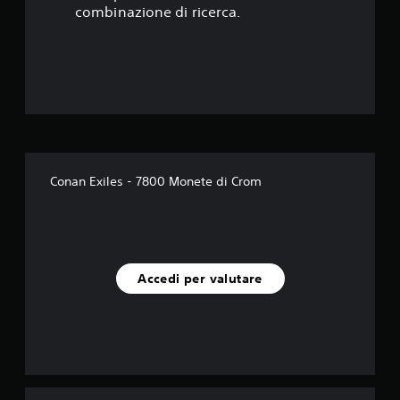
l
combinazione di ricerca.
a
s
u
c
i
Conan Exiles - 7800 Monete di Crom
n
q
u
Accedi per valutare
e
d
a