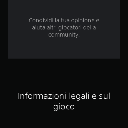
1
v
Condividi la tua opinione e
a
aiuta altri giocatori della
l
community.
u
t
a
z
i
Informazioni legali e sul
o
gioco
n
i