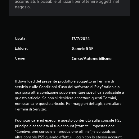
l
accumulati. È possibile utilizzarli per ottenere oggetti nel
e
a
negozio.
i
z
t
i
u
o
t
n
o
e
Uscita:
17/7/2024
r
d
i
e
Editore:
Gameloft SE
a
l
l
l
Generi:
Corse/Automobilismo
d
a
e
s
l
e
l
n
Il download del presente prodotto è soggetto ai Termini di 
'
s
servizio e alle Condizioni d'uso del software di PlayStation e a 
e
i
qualsiasi altra condizione supplementare specifica applicabile a 
s
b
questo articolo. Se non si desidera accettare questi Termini, 
p
i
non scaricare questo articolo. Per maggiori dettagli, consultare i 
e
l
Termini di Servizio.
r
i
i
t
Puoi scaricare ed eseguire questo contenuto sulla console PS5 
e
à
principale associata al tuo account (tramite l'impostazione 
n
d
“Condivisione console e riproduzione offline”) e su qualsiasi 
z
e
altra console PS5 quando effettui il login con lo stesso account.