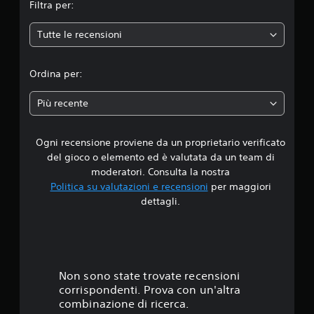
Filtra per:
r
i
o
e
e
p
s
Tutte le recensioni
i
p
i
d
m
u
v
p
r
i
o
o
Ordina per:
e
(
s
p
a
b
t
u
Più recente
a
a
o
d
s
t
i
o
e
u
Ogni recensione proviene da un proprietario verificato
i
a
s
)
del gioco o elemento ed è valutata da un team di
l
a
D
4
moderatori. Consulta la nostra
t
r
u
e
Politica su valutazioni e recensioni
per maggiori
e
r
.
r
l
dettagli.
a
n
e
n
8
a
o
t
t
p
e
s
i
z
l
v
i
'
t
o
Non sono state trovate recensioni
o
e
.
n
corrispondenti. Prova con un'altra
s
e
i
combinazione di ricerca.
p
d