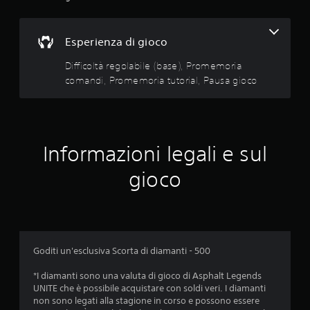
m
r
d
o
o
i
r
v
s
Esperienza di gioco
i
o
p
a
c
o
Difficoltà regolabile (base), Promemoria
t
a
n
comandi, Promemoria tutorial, Pausa gioco
r
u
i
e
t
b
d
i
o
i
l
r
s
i
i
t
Informazioni legali e sul
o
a
u
p
l
r
gioco
z
b
P
i
i
u
o
v
o
n
i
i
i
s
r
d
i
i
i
Goditi un'esclusiva Scorta di diamanti - 500
v
v
r
i
e
e
*I diamanti sono una valuta di gioco di Asphalt Legends
.
d
g
UNITE che è possibile acquistare con soldi veri. I diamanti
e
o
non sono legati alla stagione in corso e possono essere
r