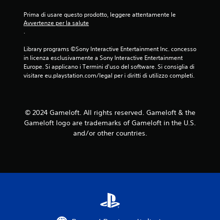
a
l
d
l
Prima di usare questo prodotto, leggere attentamente le 
i
e
Avvertenze per la salute
g
l
.
i
e
o
v
Library programs ©Sony Interactive Entertainment Inc. concesso 
c
e
in licenza esclusivamente a Sony Interactive Entertainment 
o
t
Europe. Si applicano i Termini d'uso del software. Si consiglia di 
i
t
visitare eu.playstation.com/legal per i diritti di utilizzo completi.
n
e
q
.
u
a
© 2024 Gameloft. All rights reserved. Gameloft & the
G
l
Gameloft logo are trademarks of Gameloft in the U.S.
i
s
o
and/or other countries.
i
a
c
s
a
i
b
m
i
o
l
m
e
e
s
n
e
t