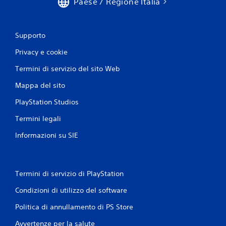
Paese / Regione Italia
n
o
.
z
a
p
P
Supporto
r
a
e
Privacy e cookie
u
s
s
Termini di servizio del sito Web
s
a
i
g
Mappa del sito
o
i
PlayStation Studios
n
o
i
c
Termini legali
r
o
a
Informazioni su SIE
P
p
u
i
o
d
i
e
Termini di servizio di PlayStation
m
d
e
Condizioni di utilizzo del software
t
e
t
i
Politica di annullamento di PS Store
e
t
r
a
Avvertenze per la salute