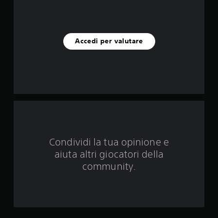
u
c
i
Accedi per valutare
n
q
u
e
d
Condividi la tua opinione e
a
aiuta altri giocatori della
3
community.
2
v