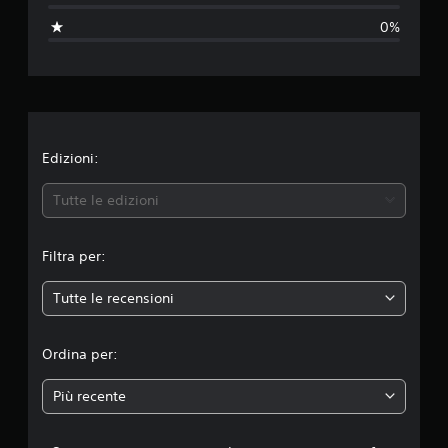
a
0%
z
i
o
n
Edizioni:
e
Tutte le edizioni
m
Filtra per:
e
Tutte le recensioni
d
i
Ordina per:
a
Più recente
d