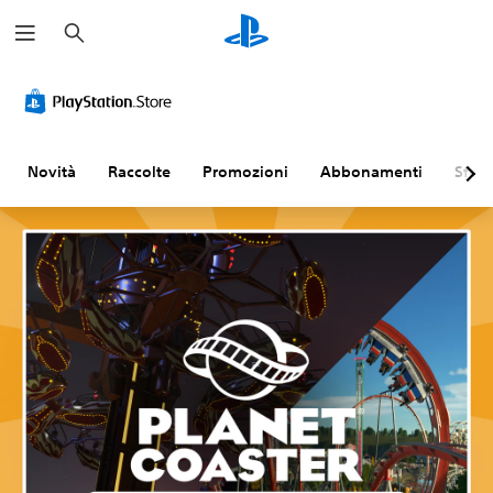
C
e
r
c
a
Novità
Raccolte
Promozioni
Abbonamenti
Sfogl