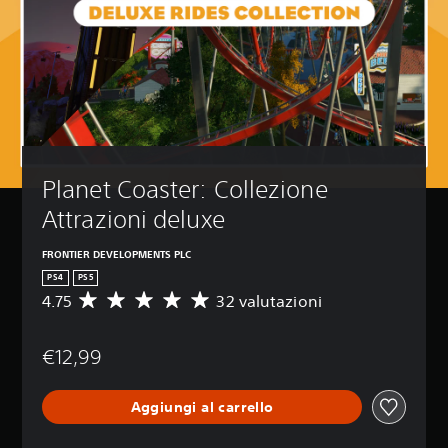
Planet Coaster: Collezione 
Attrazioni deluxe
FRONTIER DEVELOPMENTS PLC
PS4
PS5
4.75
32 valutazioni
V
a
l
€12,99
u
t
a
Aggiungi al carrello
z
i
o