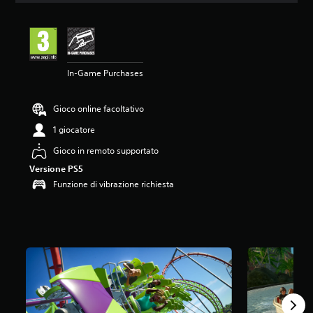
n
e
m
e
d
In-Game Purchases
i
a
d
Gioco online facoltativo
i
4
1 giocatore
.
7
Gioco in remoto supportato
5
Versione PS5
s
Funzione di vibrazione richiesta
t
e
l
l
e
s
u
c
i
n
q