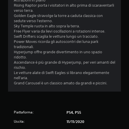
Attrazioni in piano
Rising Raptor porta i visitatori in alto prima di scaraventarli
verso terra.
Golden Eagle stravolge la torre a caduta classica con
sedute verso l'esterno.
Sky Temple ruota in alto sopra la terra.
Free Flyer varia da lievi oscillazioni a rotazioni intense.
Swift Drifters scaglia le vetture lungo un tracciato.
Power Moves ricorda gli autoscontri dei luna park
tradizionali.
Hyperjump offre grande divertimento in uno spazio
ridotto.
Ascendance è più grande di Hyperjump, per veri amanti del
rischio.
Le vetture alate di Swift Eagles si librano elegantemente
nell'aria.
Grand Carousel è un classico amato da grandi e piccini.
Piattaforma:
PS4, PS5
Uscita:
11/11/2020