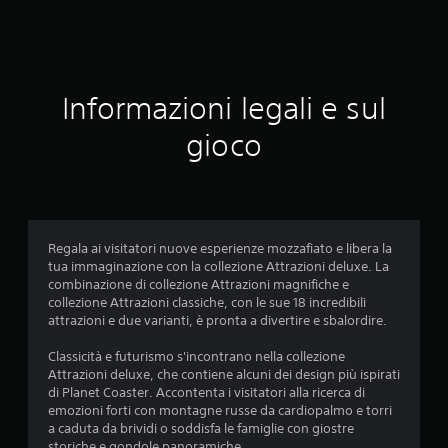
a
l
u
Informazioni legali e sul
t
gioco
a
z
i
Regala ai visitatori nuove esperienze mozzafiato e libera la
o
tua immaginazione con la collezione Attrazioni deluxe. La
combinazione di collezione Attrazioni magnifiche e
n
collezione Attrazioni classiche, con le sue 18 incredibili
attrazioni e due varianti, è pronta a divertire e sbalordire.
i
Classicità e futurismo s'incontrano nella collezione
Attrazioni deluxe, che contiene alcuni dei design più ispirati
di Planet Coaster. Accontenta i visitatori alla ricerca di
emozioni forti con montagne russe da cardiopalmo e torri
a caduta da brividi o soddisfa le famiglie con giostre
storiche e gondole panoramiche.