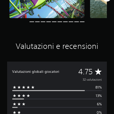
u
e
d
a
3
2
v
a
l
Valutazioni e recensioni
u
t
a
z
i
o
V
4.75
Valutazioni globali giocatori
n
i
a
32 valutazioni
81%
l
13%
u
6%
t
0%