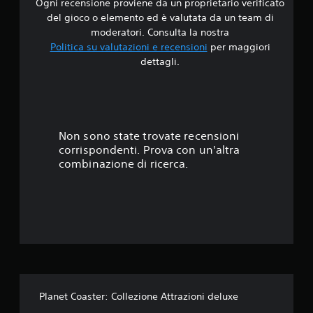
Ogni recensione proviene da un proprietario verificato
i
del gioco o elemento ed è valutata da un team di
4
moderatori. Consulta la nostra
Politica su valutazioni e recensioni
per maggiori
.
dettagli.
7
5
s
Non sono state trovate recensioni
corrispondenti. Prova con un'altra
t
combinazione di ricerca.
e
l
l
e
s
Planet Coaster: Collezione Attrazioni deluxe