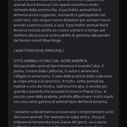
o
animali Nord America! Con specie iconiche e molto
richieste dalla community, il pacchetto animali Nord
n
America arriva ruggendo, nuotando e galoppando nei
vostri zoo, con cinque nuove dotazioni per aiutare i nuovi
i
arrivati a sentirsi subito a casa. Il pacchetto animali Nord
America include anche un nuovo scenario a tempo per
mettere alla prova le vostre abilità di gestione alle pendici
dei famosi monti Blue Ridge.
CARATTERISTICHE PRINCIPALI
OTTO ANIMALI ICONICI DAL NORD AMERICA
Nel pacchetto animali Nord America troverete l'alce, il
puma, l'otaria della California, il castoro americano,
l'alligatore americano, il cane della prateria dalla coda nera,
la volpe artica e la rana toro. In tutto, sette animali da
habitat e uno da mostra. Dall'enorme alce, il cervide più
grande e pesante che possiate trovare in Planet Zoo, al
piccolo cane delle praterie, potrete affascinare i vostri ospiti
con una vasta gamma di animali tipici del Nord America.
I visitatori si divertiranno a osservare i comportamenti unici
dei nuovi animali. Per esempio la volpe artica, che può
tollerare le temperature più basse del gioco, va a caccia