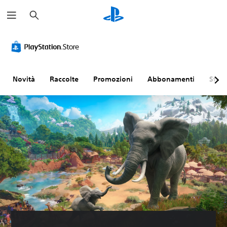
C
e
r
c
a
Novità
Raccolte
Promozioni
Abbonamenti
Sfogl