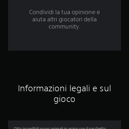
d
Condividi la tua opinione e
a
aiuta altri giocatori della
3
community.
8
v
a
l
u
Informazioni legali e sul
t
gioco
a
z
i
Otto incredibili nuovi animali in arrivo con il pacchetto