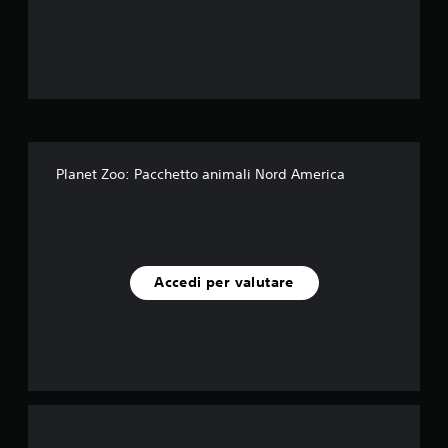
e
l
l
e
s
Planet Zoo: Pacchetto animali Nord America
u
c
i
Accedi per valutare
n
q
u
e