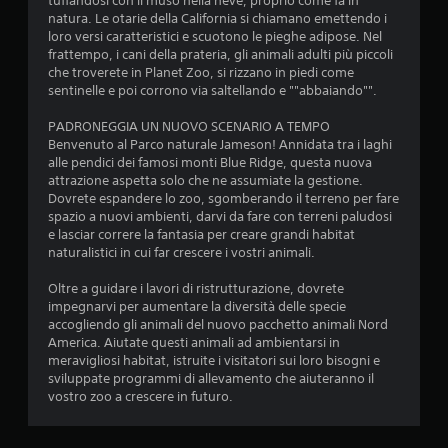
tuffandosi con il muso nella neve, proprio come fa in
natura. Le otarie della California si chiamano emettendo i
loro versi caratteristici e scuotono le pieghe adipose. Nel
frattempo, i cani della prateria, gli animali adulti più piccoli
che troverete in Planet Zoo, si rizzano in piedi come
sentinelle e poi corrono via saltellando e ""abbaiando"".
PADRONEGGIA UN NUOVO SCENARIO A TEMPO
Benvenuto al Parco naturale Jameson! Annidata tra i laghi
alle pendici dei famosi monti Blue Ridge, questa nuova
attrazione aspetta solo che ne assumiate la gestione.
Dovrete espandere lo zoo, sgomberando il terreno per fare
spazio a nuovi ambienti, darvi da fare con terreni paludosi
e lasciar correre la fantasia per creare grandi habitat
naturalistici in cui far crescere i vostri animali.
Oltre a guidare i lavori di ristrutturazione, dovrete
impegnarvi per aumentare la diversità delle specie
accogliendo gli animali del nuovo pacchetto animali Nord
America. Aiutate questi animali ad ambientarsi in
meravigliosi habitat, istruite i visitatori sui loro bisogni e
sviluppate programmi di allevamento che aiuteranno il
vostro zoo a crescere in futuro.