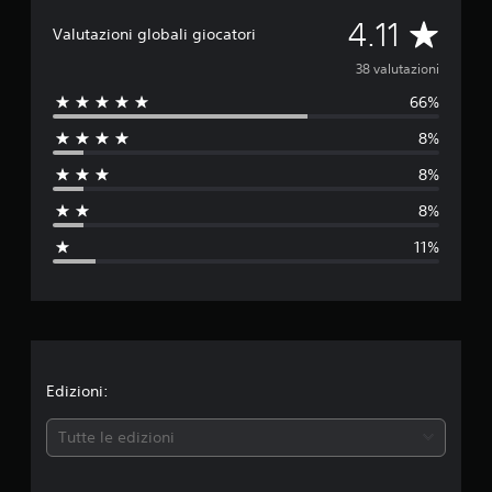
u
t
V
4.11
Valutazioni globali giocatori
a
z
a
38 valutazioni
i
o
66%
l
n
8%
i
u
8%
t
8%
a
11%
z
i
o
n
Edizioni:
e
Tutte le edizioni
m