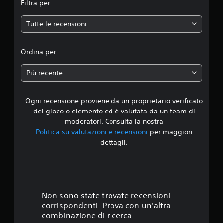
Filtra per:
e
Tutte le recensioni
d
i
Ordina per:
a
Più recente
d
Ogni recensione proviene da un proprietario verificato
i
del gioco o elemento ed è valutata da un team di
4
moderatori. Consulta la nostra
Politica su valutazioni e recensioni
per maggiori
.
dettagli.
1
1
s
Non sono state trovate recensioni
corrispondenti. Prova con un'altra
t
combinazione di ricerca.