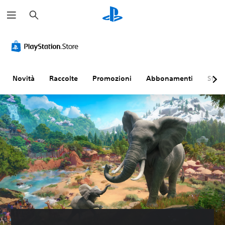
C
e
r
c
a
Novità
Raccolte
Promozioni
Abbonamenti
Sfogl