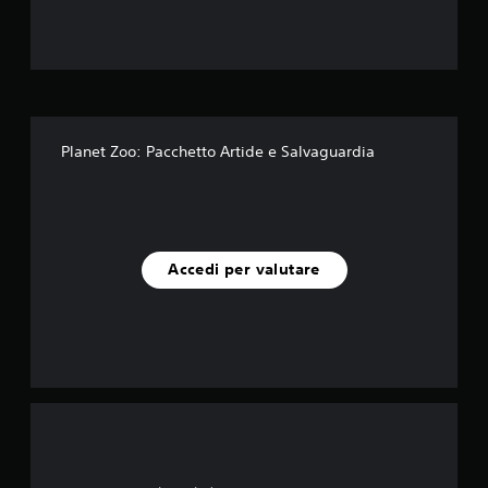
l
l
e
s
Planet Zoo: Pacchetto Artide e Salvaguardia
u
c
i
Accedi per valutare
n
q
u
e
d