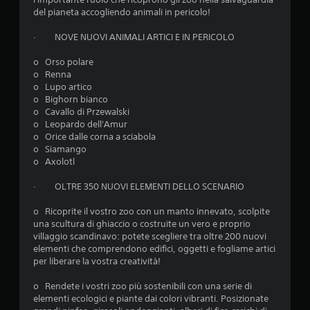
n
del pianeta accogliendo animali in pericolo!
i
· NOVE NUOVI ANIMALI ARTICI E IN PERICOLO
o Orso polare
o Renna
o Lupo artico
o Bighorn bianco
o Cavallo di Przewalski
o Leopardo dell'Amur
o Orice dalle corna a sciabola
o Siamango
o Axolotl
· OLTRE 350 NUOVI ELEMENTI DELLO SCENARIO
o Ricoprite il vostro zoo con un manto innevato, scolpite
una scultura di ghiaccio o costruite un vero e proprio
villaggio scandinavo: potete scegliere tra oltre 200 nuovi
elementi che comprendono edifici, oggetti e fogliame artici
per liberare la vostra creatività!
o Rendete i vostri zoo più sostenibili con una serie di
elementi ecologici e piante dai colori vibranti. Posizionate