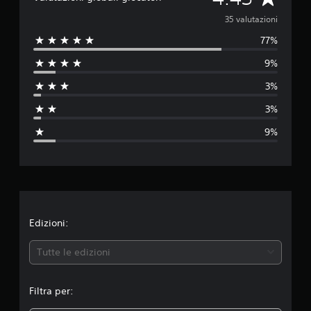
u
t
a
35 valutazioni
a
z
77%
l
i
9%
o
u
n
3%
i
t
3%
a
9%
z
i
o
n
Edizioni:
e
Tutte le edizioni
m
Filtra per:
e