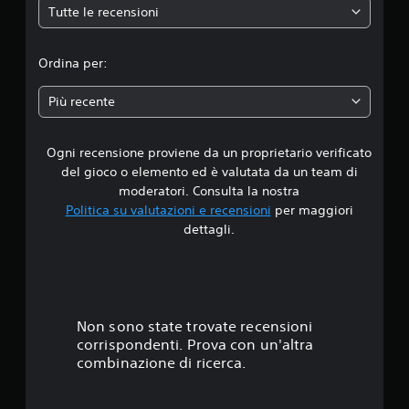
Tutte le recensioni
d
i
Ordina per:
a
Più recente
d
Ogni recensione proviene da un proprietario verificato
i
del gioco o elemento ed è valutata da un team di
4
moderatori. Consulta la nostra
Politica su valutazioni e recensioni
per maggiori
.
dettagli.
4
3
s
Non sono state trovate recensioni
corrispondenti. Prova con un'altra
t
combinazione di ricerca.
e