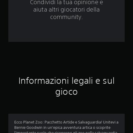
Condividi la tua opinione e
a
aiuta altri giocatori della
3
community.
5
v
a
l
u
Informazioni legali e sul
t
gioco
a
z
i
Ecco Planet Zoo: Pacchetto Artide e Salvaguardia! Unitevi a
o
Bernie Goodwin in un'epica avventura artica o scoprite
l'importante ruolo che ricoprono gli zoo nella salvaguardia