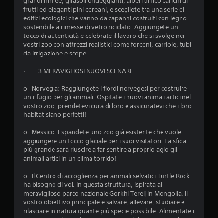
grandi ninfee, girasoli ondeggianti, alberi di fico carichi di
frutti ed eleganti pini coreani, e scegliete tra una serie di
edifici ecologici che vanno da capanni costruiti con legno
sostenibile a rimesse di vetro riciclato. Aggiungete un
tocco di autenticità e celebrate il lavoro che si svolge nei
vostri zoo con attrezzi realistici come forconi, carriole, tubi
da irrigazione e scope.
· 3 MERAVIGLIOSI NUOVI SCENARI
o Norvegia: Raggiungete i fiordi norvegesi per costruire
un rifugio per gli animali. Ospitate i nuovi animali artici nel
vostro zoo, prendetevi cura di loro e assicuratevi che i loro
habitat siano perfetti!
o Messico: Espandete uno zoo già esistente che vuole
aggiungere un tocco glaciale per i suoi visitatori. La sfida
più grande sarà riuscire a far sentire a proprio agio gli
animali artici in un clima torrido!
o Il Centro di accoglienza per animali selvatici Turtle Rock
ha bisogno di voi. In questa struttura, ispirata al
meraviglioso parco nazionale Gorkhi Terelj in Mongolia, il
vostro obiettivo principale è salvare, allevare, studiare e
rilasciare in natura quante più specie possibile. Alimentate i