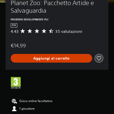
Planet Zoo: Pacchetto Artide e 
Salvaguardia
FRONTIER DEVELOPMENTS PLC
PS5
4.43
35 valutazioni
V
a
l
€14,99
u
t
a
Aggiungi al carrello
z
i
o
n
e
m
e
d
i
a
Gioco online facoltativo
d
1 giocatore
i
4