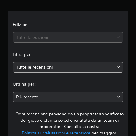
i
o
n
Edizioni:
e
Tutte le edizioni
m
Filtra per:
e
Tutte le recensioni
d
i
Ordina per:
a
Più recente
d
Ogni recensione proviene da un proprietario verificato
i
del gioco o elemento ed è valutata da un team di
4
moderatori. Consulta la nostra
Politica su valutazioni e recensioni
per maggiori