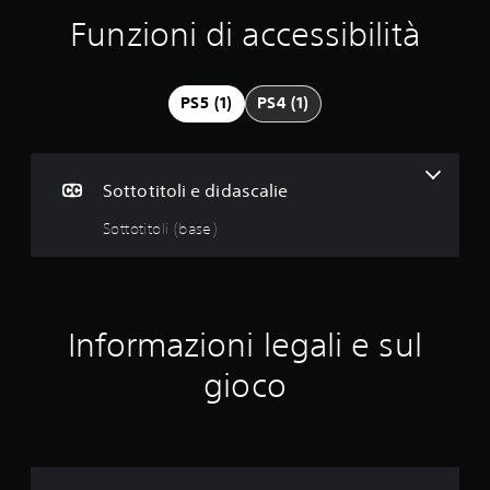
u
Funzioni di accessibilità
t
a
PS5 (1)
PS4 (1)
z
i
Sottotitoli e didascalie
o
Sottotitoli (base)
n
i
Informazioni legali e sul
gioco