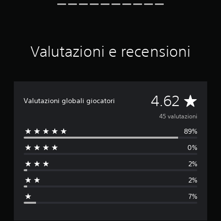
r
u
i
t
n
a
c
z
i
i
Valutazioni e recensioni
p
o
a
n
l
i
i
.
V
4.62
Valutazioni globali giocatori
a
45 valutazioni
89%
l
0%
u
2%
t
2%
a
7%
z