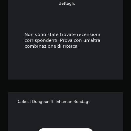
.
dettagli.
6
2
s
Non sono state trovate recensioni
corrispondenti. Prova con un'altra
t
combinazione di ricerca.
e
l
l
e
s
Darkest Dungeon II: Inhuman Bondage
u
c