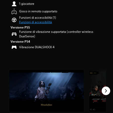
o
4
1 giocatore
p
.
Gioco in remoto supportato
e
6
r
2
Funzioni di accessibilità (1)
l
s
Funzioni di accessibilità
a
t
Versione PS5
s
e
Funzione di vibrazione supportata (controller wireless
t
l
DualSense)
o
l
Versione PS4
r
e
Vibrazione DUALSHOCK 4
i
s
a
u
e
c
i
i
p
n
e
q
r
u
s
e
o
d
n
a
a
4
g
5
g
v
i
a
p
l