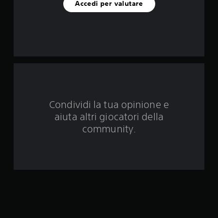
i
Accedi per valutare
n
q
u
e
d
Condividi la tua opinione e
a
aiuta altri giocatori della
4
community.
5
v
a
l