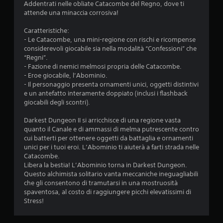
Addentrati nelle obliate Catacombe del Regno, dove ti
attende una minaccia corrosiva!
Caratteristiche:
- Le Catacombe, una mini-regione con rischi e ricompense
considerevoli giocabile sia nella modalità “Confessioni” che
“Regni”.
- Fazione di nemici melmosi propria delle Catacombe.
- Eroe giocabile, l’Abominio.
- Il personaggio presenta ornamenti unici, oggetti distintivi
e un antefatto interamente doppiato (inclusi i flashback
giocabili degli scontri).
Darkest Dungeon II si arricchisce di una regione vasta
quanto il Canale e di ammassi di melma putrescente contro
cui batterti per ottenere oggetti da battaglia e ornamenti
unici per i tuoi eroi. L’Abominio ti aiuterà a farti strada nelle
Catacombe.
Libera la bestia! L’Abominio torna in Darkest Dungeon.
Questo alchimista solitario vanta meccaniche ineguagliabili
che gli consentono di tramutarsi in una mostruosità
spaventosa, al costo di raggiungere picchi elevatissimi di
Stress!