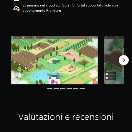
2
Streaming nel cloud su PS5 e PS Portal supportato solo con
.
abbonamento Premium
8
7
s
t
e
l
l
e
s
u
c
i
n
q
u
e
d
a
8
Valutazioni e recensioni
4
9
v
a