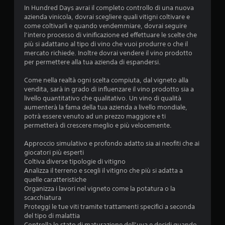
In Hundred Days avrai il completo controllo di una nuova
i
azienda vinicola, dovrai scegliere quali vitigni coltivare e
come coltivarli e quando vendemmiare, dovrai seguire
o
l’intero processo di vinificazione ed effettuare le scelte che
più si adattano al tipo di vino che vuoi produrre o che il
n
mercato richiede. Inoltre dovrai vendere il vino prodotto
per permettere alla tua azienda di espandersi.
i
Come nella realtà ogni scelta compiuta, dal vigneto alla
vendita, sarà in grado di influenzare il vino prodotto sia a
livello quantitativo che qualitativo. Un vino di qualità
aumenterà la fama della tua azienda a livello mondiale,
potrà essere venuto ad un prezzo maggiore e ti
permetterà di crescere meglio e più velocemente.
Approccio simulativo e profondo adatto sia ai neofiti che ai
giocatori più esperti
Coltiva diverse tipologie di vitigno
Analizza il terreno e scegli il vitigno che più si adatta a
quelle caratteristiche
Organizza i lavori nel vigneto come la potatura o la
scacchiatura
Proteggi le tue viti tramite trattamenti specifici a seconda
del tipo di malattia
Controlla lo stato di maturazione dell’uva e decidi quando