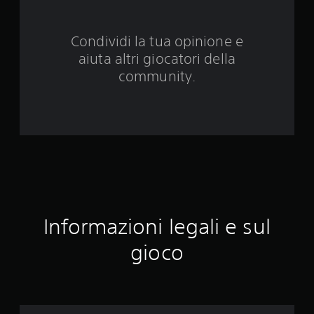
d
Condividi la tua opinione e
a
aiuta altri giocatori della
8
community.
4
9
v
a
l
Informazioni legali e sul
u
gioco
t
a
z