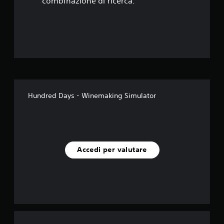
t
combinazione di ricerca.
e
l
l
e
s
Hundred Days - Winemaking Simulator
u
c
i
Accedi per valutare
n
q
u
e