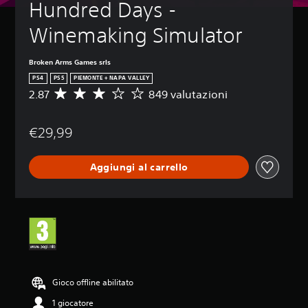
Hundred Days - 
Winemaking Simulator
Broken Arms Games srls
PS4
PS5
PIEMONTE + NAPA VALLEY
2.87
849 valutazioni
V
a
l
€29,99
u
t
a
Aggiungi al carrello
z
i
o
n
e
m
e
d
i
a
Gioco offline abilitato
d
1 giocatore
i