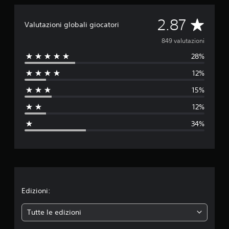
l
u
V
2.87
Valutazioni globali giocatori
t
a
a
849 valutazioni
z
i
28%
l
o
n
12%
u
i
15%
t
12%
a
34%
z
i
o
n
Edizioni:
e
Tutte le edizioni