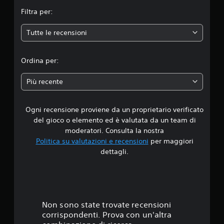
m
Filtra per:
e
Tutte le recensioni
d
i
Ordina per:
a
Più recente
d
Ogni recensione proviene da un proprietario verificato
i
del gioco o elemento ed è valutata da un team di
2
moderatori. Consulta la nostra
Politica su valutazioni e recensioni
per maggiori
.
dettagli.
8
7
s
Non sono state trovate recensioni
corrispondenti. Prova con un'altra