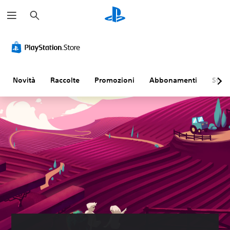
C
e
r
c
a
Novità
Raccolte
Promozioni
Abbonamenti
Sfogl