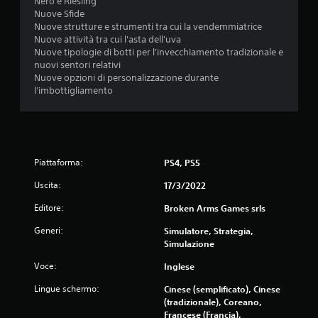
Nero e Riesling
Nuove Sfide
Nuove strutture e strumenti tra cui la vendemmiatrice
Nuove attività tra cui l'asta dell'uva
Nuove tipologie di botti per l'invecchiamento tradizionale e
nuovi sentori relativi
Nuove opzioni di personalizzazione durante
l'imbottigliamento
Piattaforma:
PS4, PS5
Uscita:
17/3/2022
Editore:
Broken Arms Games srls
Generi:
Simulatore, Strategia,
Simulazione
Voce:
Inglese
Lingue schermo:
Cinese (semplificato), Cinese
(tradizionale), Coreano,
Francese (Francia),